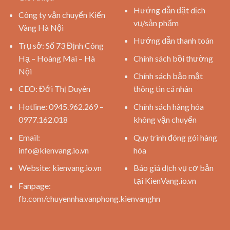
Hướng dẫn đặt dịch
Công ty vận chuyển Kiến
vụ/sản phẩm
Vàng Hà Nội
Hướng dẫn thanh toán
Trụ sở: Số 73 Định Công
Hạ – Hoàng Mai – Hà
Chính sách bồi thường
Nội
Chính sách bảo mật
CEO: Đới Thị Duyên
thông tin cá nhân
Hotline: 0945.962.269 –
Chính sách hàng hóa
0977.162.018
không vận chuyển
Email:
Quy trình đóng gói hàng
info@kienvang.io.vn
hóa
Website:
kienvang.io.vn
Báo giá dịch vụ cơ bản
tại KienVang.io.vn
Fanpage:
fb.com/chuyennha.vanphong.kienvanghn