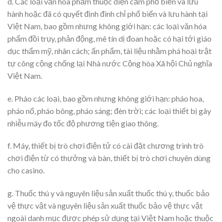
d. Các loại văn hóa phẩm thuộc diện cấm phổ biến và lưu
hành hoặc đã có quyết định đình chỉ phổ biến và lưu hành tại
Việt Nam, bao gồm nhưng không giới hạn: các loại văn hóa
phẩm đồi trụy, phản động, mê tín dị đoan hoặc có hại tới giáo
dục thẩm mỹ, nhân cách; ấn phẩm, tài liệu nhằm phá hoại trật
tự công cộng chống lại Nhà nước Cộng hòa Xã hội Chủ nghĩa
Việt Nam.
e. Pháo các loại, bao gồm nhưng không giới hạn: pháo hoa,
pháo nổ, pháo bông, pháo sáng; đèn trời; các loại thiết bị gây
nhiễu máy đo tốc độ phương tiện giao thông.
f. Máy, thiết bị trò chơi điện tử có cài đặt chương trình trò
chơi điện từ có thưởng và bàn, thiết bị trò chơi chuyên dùng
cho casino.
g. Thuốc thú y và nguyên liệu sản xuất thuốc thú y, thuốc bảo
vệ thực vật và nguyên liệu sản xuất thuốc bảo vệ thực vật
ngoài danh mục được phép sử dụng tại Việt Nam hoặc thuộc