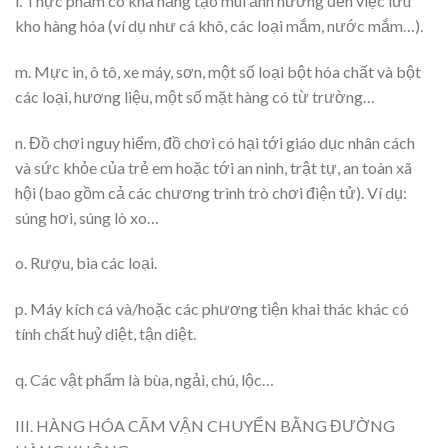
l. Thực phẩm có khả năng tạo mùi ảnh hưởng đến việc lưu
kho hàng hóa (ví dụ như cá khô, các loại mắm, nước mắm…).
m. Mực in, ô tô, xe máy, sơn, một số loại bột hóa chất và bột
các loại, hương liệu, một số mặt hàng có từ trường…
n. Đồ chơi nguy hiểm, đồ chơi có hại tới giáo dục nhân cách
và sức khỏe của trẻ em hoặc tới an ninh, trật tự, an toàn xã
hội (bao gồm cả các chương trình trò chơi điện tử). Ví dụ:
súng hơi, súng lò xo…
o. Rượu, bia các loại.
p. Máy kích cá và/hoặc các phương tiện khai thác khác có
tính chất huỷ diệt, tận diệt.
q. Các vật phẩm là bùa, ngải, chú, lộc…
III. HÀNG HÓA CẤM VẬN CHUYỂN BẰNG ĐƯỜNG