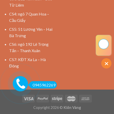
Từ Liêm
CS4: ngõ 7 Quan Hoa –
Cầu Giấy
CS5: 51 Lương Yên – Hai
Bà Trưng
CS6: ngõ 192 Lê Trọng
Tấn – Thanh Xuân
CS7: KĐT Xa La – Hà
Đông
0945962269
Copyright 2026 ©
Kiến Vàng