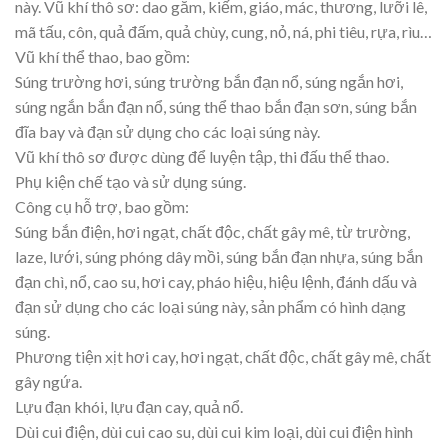
này. Vũ khí thô sơ: dao găm, kiếm, giáo, mác, thương, lưỡi lê,
mã tấu, côn, quả đấm, quả chùy, cung, nỏ, ná, phi tiêu, rựa, rìu…
Vũ khí thể thao, bao gồm:
Súng trường hơi, súng trường bắn đạn nổ, súng ngắn hơi,
súng ngắn bắn đạn nổ, súng thể thao bắn đạn sơn, súng bắn
đĩa bay và đạn sử dụng cho các loại súng này.
Vũ khí thô sơ được dùng để luyện tập, thi đấu thể thao.
Phụ kiện chế tạo và sử dụng súng.
Công cụ hỗ trợ, bao gồm:
Súng bắn điện, hơi ngạt, chất độc, chất gây mê, từ trường,
laze, lưới, súng phóng dây mồi, súng bắn đạn nhựa, súng bắn
đạn chì, nổ, cao su, hơi cay, pháo hiệu, hiệu lệnh, đánh dấu và
đạn sử dụng cho các loại súng này, sản phẩm có hình dạng
súng.
Phương tiện xịt hơi cay, hơi ngạt, chất độc, chất gây mê, chất
gây ngứa.
Lựu đạn khói, lựu đạn cay, quả nổ.
Dùi cui điện, dùi cui cao su, dùi cui kim loại, dùi cui điện hình