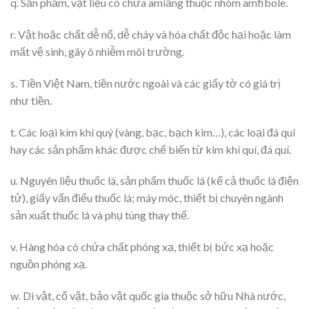
q. Sản phẩm, vật liệu có chứa amiăng thuộc nhóm amfibole.
r. Vật hoặc chất dễ nổ, dễ cháy và hóa chất độc hại hoặc làm
mất vệ sinh, gây ô nhiễm môi trường.
s. Tiền Việt Nam, tiền nước ngoài và các giấy tờ có giá trị
như tiền.
t. Các loại kim khí quý (vàng, bạc, bạch kim…), các loại đá quí
hay các sản phẩm khác được chế biến từ kim khí quí, đá quí.
u. Nguyên liệu thuốc lá, sản phẩm thuốc lá (kể cả thuốc lá điện
tử), giấy vấn điếu thuốc lá; máy móc, thiết bị chuyên ngành
sản xuất thuốc lá và phụ tùng thay thế.
v. Hàng hóa có chứa chất phóng xạ, thiết bị bức xạ hoặc
nguồn phóng xạ.
w. Di vật, cổ vật, bảo vật quốc gia thuộc sở hữu Nhà nước,