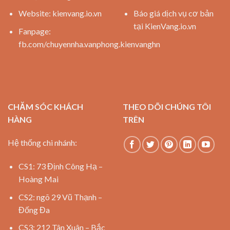
Website:
kienvang.io.vn
Báo giá dịch vụ cơ bản
tại KienVang.io.vn
Fanpage:
fb.com/chuyennha.vanphong.kienvanghn
CHĂM SÓC KHÁCH
THEO DÕI CHÚNG TÔI
HÀNG
TRÊN
Hệ thống chi nhánh:
CS1: 73 Định Công Hạ –
Hoàng Mai
CS2: ngõ 29 Vũ Thạnh –
Đống Đa
CS3: 212 Tân Xuân – Bắc