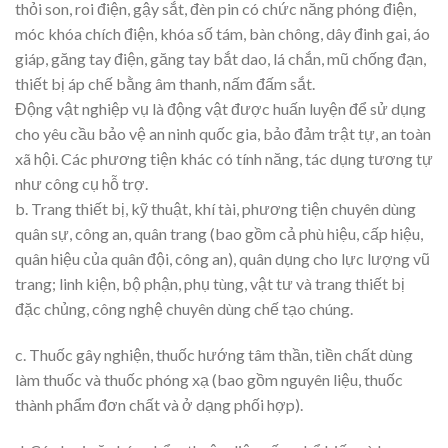
thỏi son, roi điện, gậy sắt, đèn pin có chức năng phóng điện,
móc khóa chích điện, khóa số tám, bàn chông, dây đinh gai, áo
giáp, găng tay điện, găng tay bắt dao, lá chắn, mũ chống đạn,
thiết bị áp chế bằng âm thanh, nấm đấm sắt.
Động vật nghiệp vụ là động vật được huấn luyện để sử dụng
cho yêu cầu bảo vệ an ninh quốc gia, bảo đảm trật tự, an toàn
xã hội. Các phương tiện khác có tính năng, tác dụng tương tự
như công cụ hỗ trợ.
b. Trang thiết bị, kỹ thuật, khí tài, phương tiện chuyên dùng
quân sự, công an, quân trang (bao gồm cả phù hiệu, cấp hiệu,
quân hiệu của quân đội, công an), quân dụng cho lực lượng vũ
trang; linh kiện, bộ phận, phụ tùng, vật tư và trang thiết bị
đặc chủng, công nghệ chuyên dùng chế tạo chúng.
c. Thuốc gây nghiện, thuốc hướng tâm thần, tiền chất dùng
làm thuốc và thuốc phóng xạ (bao gồm nguyên liệu, thuốc
thành phẩm đơn chất và ở dạng phối hợp).