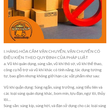
I. HÀNG HÓA CẤM VẬN CHUYỂN, VẬN CHUYỂN CÓ
ĐIỀU KIỆN THEO QUY ĐỊNH CỦA PHÁP LUẬT
a. Vũ khí quân dụng, súng săn, vũ khí thô sơ, vũ khí thể thao,
công cụ hỗ trợ và vũ khí khác có tính năng, tác dụng tương
tự, bao gồm nhưng không giới hạn các vật phẩm như sau:
Vũ khí quận dụng: Súng ngắn, súng trường, súng tiểu liên và
các loại súng quân dụng khác, bom mìn, lựu đạn, ngự lôi, thủy
lôi…
Súng săn: súng kíp, súng hơi, và đạn sử dụng cho các loại súng