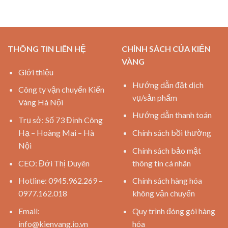
THÔNG TIN LIÊN HỆ
CHÍNH SÁCH CỦA KIẾN
VÀNG
Giới thiệu
Hướng dẫn đặt dịch
Công ty vận chuyển Kiến
vụ/sản phẩm
Vàng Hà Nội
Hướng dẫn thanh toán
Trụ sở: Số 73 Định Công
Hạ – Hoàng Mai – Hà
Chính sách bồi thường
Nội
Chính sách bảo mật
CEO: Đới Thị Duyên
thông tin cá nhân
Hotline: 0945.962.269 –
Chính sách hàng hóa
0977.162.018
không vận chuyển
Email:
Quy trình đóng gói hàng
info@kienvang.io.vn
hóa