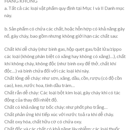
HÀNG KHÔNG
a. Tất cả các loại vật phẩm quy định tại Mục I và II Danh mục
này.
b. Sản phẩm có chứa các chất, hoặc hỗn hợp có khả năng gây
nổ, gây cháy, bao gồm nhưng không giới hạn các chất sau:
Chất khí dễ cháy (như bình gas, hộp quẹt gas/bật lửa/zippo
các loại (không phân biệt có xăng hay không có xăng)…), chất
khí không cháy, không độc (như bình oxy để thở, chất khí
độc…) và bình chứa đối với các loại khí này.
Chất lỏng dễ cháy: như sơn, xăng, dầu, cồn, rượu (có độ cồn
cao), keo, nước hoa, tinh dầu tràm…
Chất rắn dễ cháy: Các loại bột kim loại, gây cháy khi có tác
động của thay đổi nhiệt độ.
Chất có khả năng tự bốc cháy: như phốt pho trắng…
Chất phản ứng khi tiếp xúc với nước toả ra khí dễ cháy.
Chất oxy hóa, chất hữu cơ có chứa oxy.
Chất độc và các chất có khả năng lây nhiễm: các loại thuốc