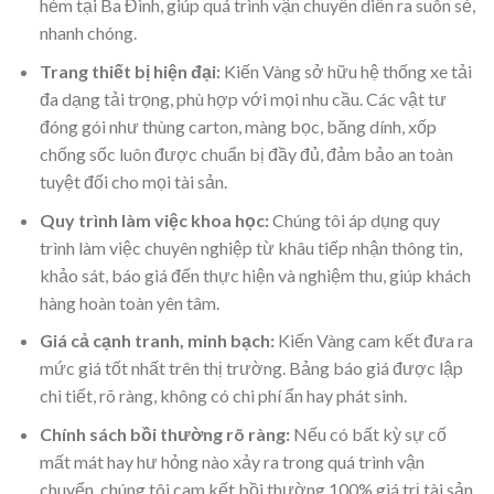
hẻm tại Ba Đình, giúp quá trình vận chuyển diễn ra suôn sẻ,
nhanh chóng.
Trang thiết bị hiện đại:
Kiến Vàng sở hữu hệ thống xe tải
đa dạng tải trọng, phù hợp với mọi nhu cầu. Các vật tư
đóng gói như thùng carton, màng bọc, băng dính, xốp
chống sốc luôn được chuẩn bị đầy đủ, đảm bảo an toàn
tuyệt đối cho mọi tài sản.
Quy trình làm việc khoa học:
Chúng tôi áp dụng quy
trình làm việc chuyên nghiệp từ khâu tiếp nhận thông tin,
khảo sát, báo giá đến thực hiện và nghiệm thu, giúp khách
hàng hoàn toàn yên tâm.
Giá cả cạnh tranh, minh bạch:
Kiến Vàng cam kết đưa ra
mức giá tốt nhất trên thị trường. Bảng báo giá được lập
chi tiết, rõ ràng, không có chi phí ẩn hay phát sinh.
Chính sách bồi thường rõ ràng:
Nếu có bất kỳ sự cố
mất mát hay hư hỏng nào xảy ra trong quá trình vận
chuyển, chúng tôi cam kết bồi thường 100% giá trị tài sản,