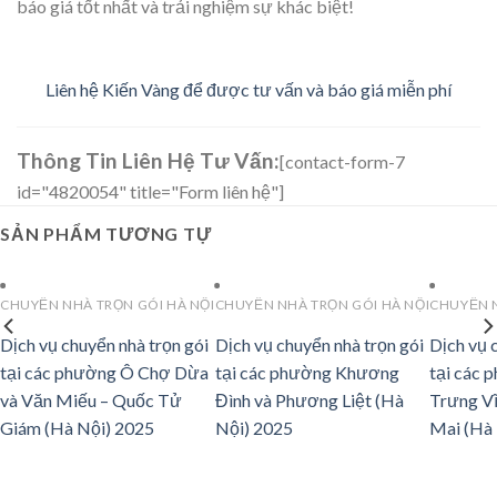
báo giá tốt nhất và trải nghiệm sự khác biệt!
Liên hệ Kiến Vàng để được tư vấn và báo giá miễn phí
Thông Tin Liên Hệ Tư Vấn:
[contact-form-7
id="4820054" title="Form liên hệ"]
SẢN PHẨM TƯƠNG TỰ
CHUYỂN NHÀ TRỌN GÓI HÀ NỘI
CHUYỂN NHÀ TRỌN GÓI HÀ NỘI
CHUYỂN N
Dịch vụ chuyển nhà trọn gói
Dịch vụ chuyển nhà trọn gói
Dịch vụ 
tại các phường Ô Chợ Dừa
tại các phường Khương
tại các 
và Văn Miếu – Quốc Tử
Đình và Phương Liệt (Hà
Trưng Vĩ
Giám (Hà Nội) 2025
Nội) 2025
Mai (Hà