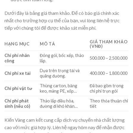
Dưới đây là bảng giá tham khảo. Để có báo giá chính xác
nhất cho trường hợp cụ thể của bạn, vui lòng liên hệ trực
tiếp với chúng tôi để được khảo sát miễn phí.
GIÁ THAM KHẢO
HẠNG MỤC
MÔ TẢ
(VNĐ)
Chi phí nhân
Đóng gói, bốc xếp, tháo
500.000 – 2.500.000
công
lắp.
Dựa trên trọng tải và
Chi phí xe tải
400.000 – 1.800.000
quãng đường.
Thùng carton, băng
Đã bao gồm trong
Chi phí vật tư
keo, màng PE, xốp…
chi phí trọn gói
Chi phí phát
Tháo lắp điều hòa,
Theo thỏa thuận chi
sinh (nếu có)
đường đi khó khăn…
tiết
Kiến Vàng cam kết cung cấp dịch vụ chuyển nhà chất lượng
cao với mức giá hợp lý. Liên hệ ngay hôm nay để nhận được