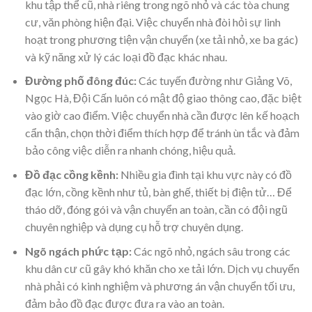
khu tập thể cũ, nhà riêng trong ngõ nhỏ và các tòa chung
cư, văn phòng hiện đại. Việc chuyển nhà đòi hỏi sự linh
hoạt trong phương tiện vận chuyển (xe tải nhỏ, xe ba gác)
và kỹ năng xử lý các loại đồ đạc khác nhau.
Đường phố đông đúc:
Các tuyến đường như Giảng Võ,
Ngọc Hà, Đội Cấn luôn có mật độ giao thông cao, đặc biệt
vào giờ cao điểm. Việc chuyển nhà cần được lên kế hoạch
cẩn thận, chọn thời điểm thích hợp để tránh ùn tắc và đảm
bảo công việc diễn ra nhanh chóng, hiệu quả.
Đồ đạc cồng kềnh:
Nhiều gia đình tại khu vực này có đồ
đạc lớn, cồng kềnh như tủ, bàn ghế, thiết bị điện tử… Để
tháo dỡ, đóng gói và vận chuyển an toàn, cần có đội ngũ
chuyên nghiệp và dụng cụ hỗ trợ chuyên dụng.
Ngõ ngách phức tạp:
Các ngõ nhỏ, ngách sâu trong các
khu dân cư cũ gây khó khăn cho xe tải lớn. Dịch vụ chuyển
nhà phải có kinh nghiệm và phương án vận chuyển tối ưu,
đảm bảo đồ đạc được đưa ra vào an toàn.