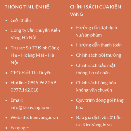
THÔNG TIN LIÊN HỆ
CHÍNH SÁCH CỦA KIẾN
VÀNG
Giới thiệu
Hướng dẫn đặt dịch
Công ty vận chuyển Kiến
vụ/sản phẩm
Vàng Hà Nội
Hướng dẫn thanh toán
Trụ sở: Số 73 Định Công
Hạ – Hoàng Mai – Hà
Chính sách bồi thường
Nội
Chính sách bảo mật
CEO: Đới Thị Duyên
thông tin cá nhân
Hotline: 0945.962.269 –
Chính sách hàng hóa
0977.162.018
không vận chuyển
Email:
Quy trình đóng gói hàng
info@kienvang.io.vn
hóa
Website:
kienvang.io.vn
Báo giá dịch vụ cơ bản
tại KienVang.io.vn
Fanpage: