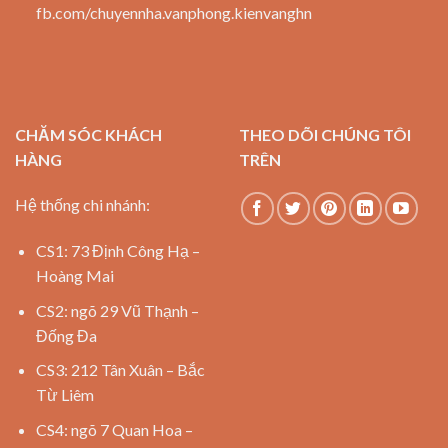
fb.com/chuyennha.vanphong.kienvanghn
CHĂM SÓC KHÁCH
THEO DÕI CHÚNG TÔI
HÀNG
TRÊN
Hệ thống chi nhánh:
CS1: 73 Định Công Hạ –
Hoàng Mai
CS2: ngõ 29 Vũ Thạnh –
Đống Đa
CS3: 212 Tân Xuân – Bắc
Từ Liêm
CS4: ngõ 7 Quan Hoa –