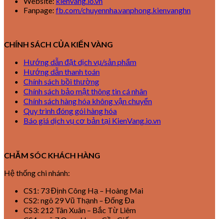
Website:
kienvang.io.vn
Fanpage:
fb.com/chuyennha.vanphong.kienvanghn
CHÍNH SÁCH CỦA KIẾN VÀNG
Hướng dẫn đặt dịch vụ/sản phẩm
Hướng dẫn thanh toán
Chính sách bồi thường
Chính sách bảo mật thông tin cá nhân
Chính sách hàng hóa không vận chuyển
Quy trình đóng gói hàng hóa
Báo giá dịch vụ cơ bản tại KienVang.io.vn
CHĂM SÓC KHÁCH HÀNG
Hệ thống chi nhánh:
CS1: 73 Định Công Hạ – Hoàng Mai
CS2: ngõ 29 Vũ Thạnh – Đống Đa
CS3: 212 Tân Xuân – Bắc Từ Liêm