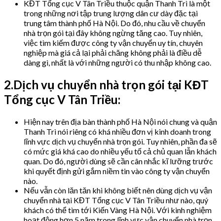
KĐT Tổng cục V Tân Triều thuộc quận Thanh Trì là một
trong những nơi tập trung lượng dân cư dày đặc tại
trung tâm thành phố Hà Nội. Do đó, nhu cầu về chuyển
nhà trọn gói tại đây không ngừng tăng cao. Tuy nhiên,
việc tìm kiếm được công ty vận chuyển uy tín, chuyên
nghiệp mà giá cả lại phải chăng không phải là điều dễ
dàng gì, nhất là với những người có thu nhập không cao.
2.Dịch vụ chuyển nhà trọn gói tại KĐT
Tổng cục V Tân Triều:
Hiện nay trên địa bàn thành phố Hà Nội nói chung và quận
Thanh Trì nói riêng có khá nhiều đơn vị kinh doanh trong
lĩnh vực dịch vụ chuyển nhà trọn gói. Tuy nhiên, phần đa sẽ
có mức giá khá cao do nhiều yếu tố cả chủ quan lẫn khách
quan. Do đó, người dùng sẽ cần cân nhắc kĩ lưỡng trước
khi quyết định gửi gắm niềm tin vào công ty vận chuyển
nào.
Nếu vẫn còn lăn tăn khi không biết nên dùng dịch vụ vận
chuyển nhà tại KĐT Tổng cục V Tân Triều như nào, quý
khách có thể tìm tới Kiến Vàng Hà Nội. Với kinh nghiệm
hoạt động hơn 5 năm trong lĩnh vực vận chuyển nhà trọn