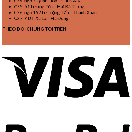
CS4: ngõ 7 Quan Hoa – Cầu Giấy
CS5: 51 Lương Yên – Hai Bà Trưng
CS6: ngõ 192 Lê Trọng Tấn – Thanh Xuân
CS7: KĐT Xa La – Hà Đông
THEO DÕI CHÚNG TÔI TRÊN