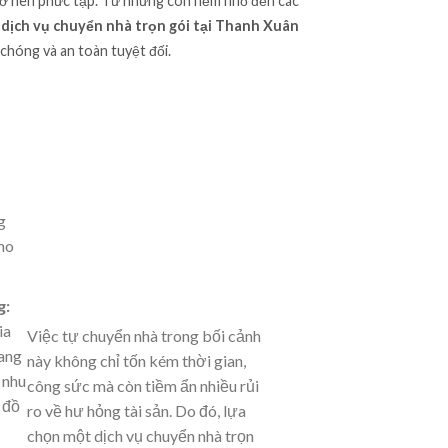
trở nên phức tạp. Từ những con hẻm nhỏ đến các
n
dịch vụ chuyển nhà trọn gói tại Thanh Xuân
 chóng và an toàn tuyệt đối.
g
ho
g:
ia
Việc tự chuyển nhà trong bối cảnh
ang
này không chỉ tốn kém thời gian,
 nhu
công sức mà còn tiềm ẩn nhiều rủi
 đồ
ro về hư hỏng tài sản. Do đó, lựa
chọn một dịch vụ chuyển nhà trọn