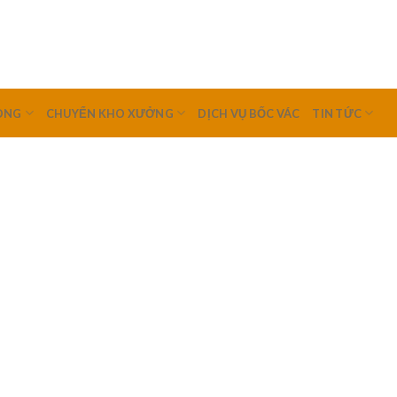
ÒNG
CHUYỂN KHO XƯỞNG
DỊCH VỤ BỐC VÁC
TIN TỨC