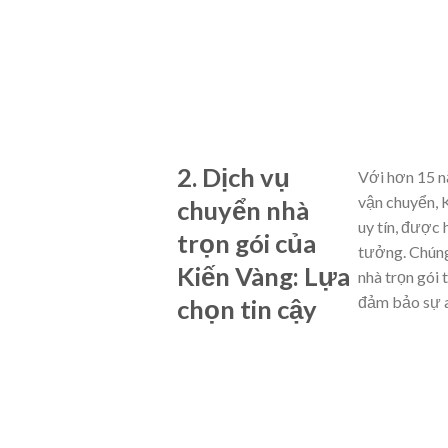
2. Dịch vụ
Với hơn 15 n
vận chuyển, 
chuyển nhà
uy tín, được 
trọn gói của
tưởng. Chúng
Kiến Vàng: Lựa
nhà trọn gói 
đảm bảo sự a
chọn tin cậy