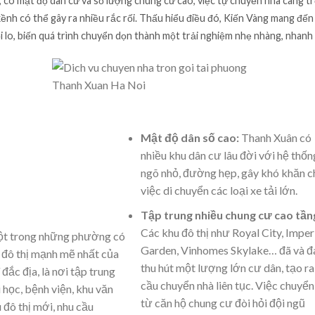
 có mật độ dân cư và số lượng chung cư cao, việc tự chuyển nhà càng 
kềnh có thể gây ra nhiều rắc rối. Thấu hiểu điều đó, Kiến Vàng mang đế
ỗi lo, biến quá trình chuyển dọn thành một trải nghiệm nhẹ nhàng, nhanh
Mật độ dân số cao:
Thanh Xuân có
nhiều khu dân cư lâu đời với hệ thốn
ngõ nhỏ, đường hẹp, gây khó khăn c
việc di chuyển các loại xe tải lớn.
Tập trung nhiều chung cư cao tần
Các khu đô thị như Royal City, Imper
ột trong những phường có
Garden, Vinhomes Skylake… đã và đ
n đô thị mạnh mẽ nhất của
thu hút một lượng lớn cư dân, tạo ra
 đắc địa, là nơi tập trung
cầu chuyển nhà liên tục. Việc chuyển
 học, bệnh viện, khu văn
từ căn hộ chung cư đòi hỏi đội ngũ
 đô thị mới, nhu cầu