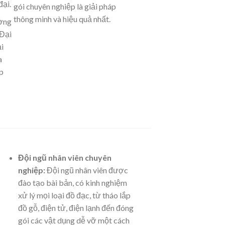
đại.
gói chuyên nghiệp là giải pháp
thông minh và hiệu quả nhất.
ờng
 Đại
ại
a
ập
Đội ngũ nhân viên chuyên
nghiệp:
Đội ngũ nhân viên được
đào tạo bài bản, có kinh nghiệm
xử lý mọi loại đồ đạc, từ tháo lắp
đồ gỗ, điện tử, điện lạnh đến đóng
gói các vật dụng dễ vỡ một cách