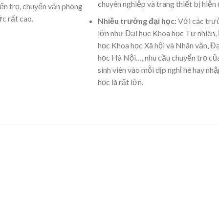
chuyên nghiệp và trang thiết bị hiện 
ển trọ, chuyển văn phòng
ức rất cao.
Nhiều trường đại học:
Với các trư
lớn như Đại học Khoa học Tự nhiên,
học Khoa học Xã hội và Nhân văn, Đ
học Hà Nội…, nhu cầu chuyển trọ củ
sinh viên vào mỗi dịp nghỉ hè hay nh
học là rất lớn.