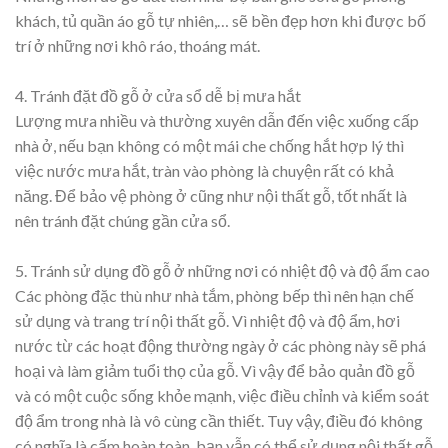
khách, tủ quần áo gỗ tự nhiên,… sẽ bền đẹp hơn khi được bố
trí ở những nơi khô ráo, thoáng mát.
4. Tránh đặt đồ gỗ ở cửa sổ dễ bị mưa hắt
Lượng mưa nhiều và thường xuyên dẫn đến việc xuống cấp
nhà ở, nếu bạn không có một mái che chống hắt hợp lý thì
việc nước mưa hắt, tràn vào phòng là chuyện rất có khả
năng. Để bảo vệ phòng ở cũng như nội thất gỗ, tốt nhất là
nên tránh đặt chúng gần cửa sổ.
5. Tránh sử dụng đồ gỗ ở những nơi có nhiệt độ và độ ẩm cao
Các phòng đặc thù như nhà tắm, phòng bếp thì nên hạn chế
sử dụng và trang trí nội thất gỗ. Vì nhiệt độ và độ ẩm, hơi
nước từ các hoạt động thường ngày ở các phòng này sẽ phá
hoại và làm giảm tuổi thọ của gỗ. Vì vậy để bảo quản đồ gỗ
và có một cuộc sống khỏe mạnh, việc điều chỉnh và kiểm soát
độ ẩm trong nhà là vô cùng cần thiết. Tuy vậy, điều đó không
có nghĩa là cấm hoàn toàn, bạn vẫn có thể sử dụng nội thất gỗ