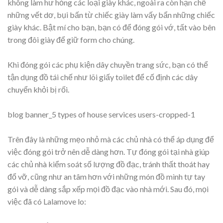
không làm hư hỏng các loại giày khác, ngoài ra còn hạn chế
những vết dơ, bụi bấn từ chiếc giày làm vấy bẩn những chiếc
giày khác. Bật mí cho bạn, bạn có để đóng gói vớ, tất vào bên
trong đôi giày để giữ form cho chúng.
Khi đóng gói các phụ kiện dây chuyền trang sức, bạn có thể
tận dụng đồ tái chế như lõi giấy toilet để cố định các dây
chuyển khỏi bị rối.
blog banner_5 types of house services users-cropped-1
Trên đây là những mẹo nhỏ mà các chủ nhà có thể áp dụng để
việc đóng gói trở nên dễ dàng hơn. Tự đóng gói tại nhà giúp
các chủ nhà kiểm soát số lượng đồ đạc, tránh thất thoát hay
đổ vỡ, cũng như an tâm hơn với những món đồ mình tự tay
gói và dễ dàng sắp xếp mọi đồ đạc vào nhà mới. Sau đó, mọi
việc đã có Lalamove lo: