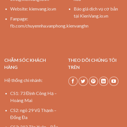
Website:
kienvang.io.vn
Báo giá dịch vụ cơ bản
tại KienVang.io.vn
Fanpage:
fb.com/chuyennha.vanphong.kienvanghn
CHĂM SÓC KHÁCH
THEO DÕI CHÚNG TÔI
HÀNG
TRÊN
Hệ thống chi nhánh:
CS1: 73 Định Công Hạ –
Hoàng Mai
CS2: ngõ 29 Vũ Thạnh –
Đống Đa
CS3: 212 Tân Xuân – Bắc