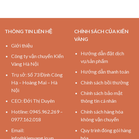
THÔNG TIN LIÊN HỆ
CHÍNH SÁCH CỦA KIẾN
VÀNG
Giới thiệu
Hướng dẫn đặt dịch
Công ty vận chuyển Kiến
vụ/sản phẩm
Vàng Hà Nội
Hướng dẫn thanh toán
Trụ sở: Số 73 Định Công
Hạ – Hoàng Mai – Hà
Chính sách bồi thường
Nội
Chính sách bảo mật
CEO: Đới Thị Duyên
thông tin cá nhân
Hotline: 0945.962.269 –
Chính sách hàng hóa
0977.162.018
không vận chuyển
Email:
Quy trình đóng gói hàng
info@kienvang.io.vn
hóa