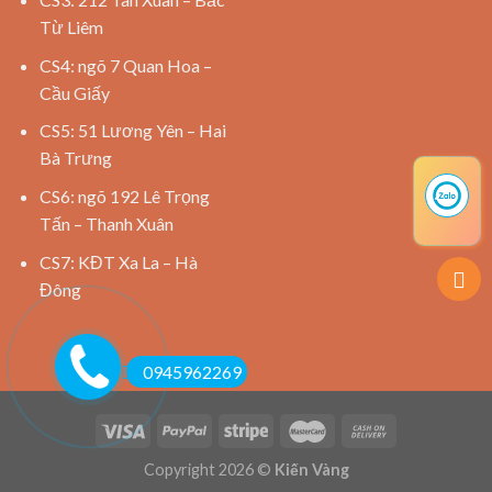
Từ Liêm
CS4: ngõ 7 Quan Hoa –
Cầu Giấy
CS5: 51 Lương Yên – Hai
Bà Trưng
CS6: ngõ 192 Lê Trọng
Tấn – Thanh Xuân
CS7: KĐT Xa La – Hà
Đông
0945962269
Copyright 2026 ©
Kiến Vàng