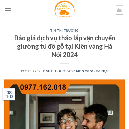
Skip
to
content
TIN THỊ TRƯỜNG
Báo giá dịch vụ tháo lắp vận chuyển
giường tủ đồ gỗ tại Kiến vàng Hà
Nội 2024
POSTED ON
THÁNG 12 8, 2023
BY
KIẾN VÀNG HÀ NỘI
08
Th12