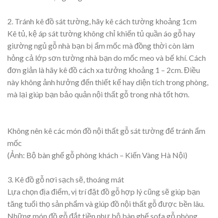
2. Tránh kê đồ sát tường, hãy kê cách tường khoảng 1cm
Kê tủ, kệ áp sát tường không chỉ khiến tủ quần áo gỗ hay
giường ngủ gỗ nhà bạn bị ẩm mốc mà đồng thời còn làm
hỏng cả lớp sơn tường nhà bạn do mốc meo và bế khí. Cách
đơn giản là hãy kê đồ cách xa tưởng khoảng 1 – 2cm. Điều
này không ảnh hưởng đến thiết kế hay diện tích trong phòng,
mà lại giúp bạn bảo quản nội thất gỗ trong nhà tốt hơn.
Không nên kê các món đồ nội thất gỗ sát tường để tránh ẩm
mốc
(Ảnh: Bộ bàn ghế gỗ phòng khách – Kiến Vàng Hà Nội)
3. Kê đồ gỗ nơi sạch sẽ, thoáng mát
Lựa chọn địa điểm, vị trí đặt đồ gỗ hợp lý cũng sẽ giúp bạn
tăng tuổi thọ sản phẩm và giúp đồ nội thất gỗ được bền lâu.
Những món đồ gỗ đắt tiền như bộ bàn ghế sofa gỗ phòng