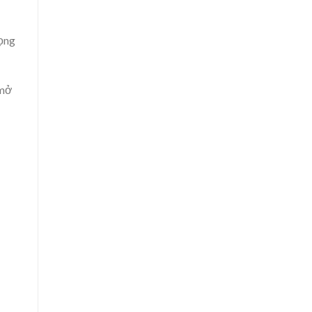
rọng
 mở