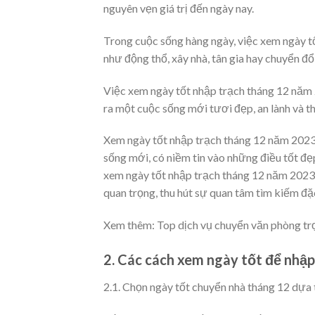
nguyên vẹn giá trị đến ngày nay.
Trong cuộc sống hàng ngày, việc xem ngày t
như động thổ, xây nhà, tân gia hay chuyển đổ
Việc xem ngày tốt nhập trạch tháng 12 nă
ra một cuộc sống mới tươi đẹp, an lành và t
Xem ngày tốt nhập trạch tháng 12 năm 2023 c
sống mới, có niềm tin vào những điều tốt đẹp 
xem ngày tốt nhập trạch tháng 12 năm 2023 
quan trọng, thu hút sự quan tâm tìm kiếm đặc
Xem thêm: Top dịch vụ chuyển văn phòng trọ
2. Các cách xem ngày tốt để nhập
2.1. Chọn ngày tốt chuyển nhà tháng 12 dựa