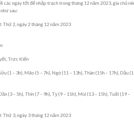
 về các ngày tốt để nhập trạch trong tháng 12 năm 2023, gia chủ nê
 như sau:
: Thứ 2, ngày 2 tháng 12 năm 2023
ìn
yết, Trực Kiến
Sửu (1 – 3h), Mão (5 – 7h), Ngọ (11 – 13h), Thân (15h – 17h), Dậu (1
n (3 – 5h), Thìn (7 – 9h), Tỵ (9 – 11h), Mùi (13 – 15h), Tuất (19 –
: Thứ 3, ngày 3 tháng 12 năm 2023