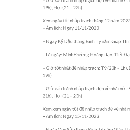
– Giờ xấu tránh nhập trạch dọn về nhà mới: D
19h), Hợi (21 – 23h)
Xem ngày tốt nhập trạch tháng 12 năm 2023
– Âm lịch: Ngày 11/11/2023
– Ngày Kỷ Dậu tháng Bính Tý năm Giáp Thì
– Là ngày: Minh Đường Hoàng đạo, Tiết Đại
– Giờ tốt nhất để nhập trạch: Tý (23h – 1h), 
19h)
– Giờ xấu tránh nhập trạch dọn về nhà mới: Sử
21h), Hợi (21 – 23h)
Xem xem ngày tốt để nhập trạch để về nhà 
– Âm lịch: Ngày 15/11/2023
– Ngày Quý Sửu tháng Bính Tý năm Giáp Th