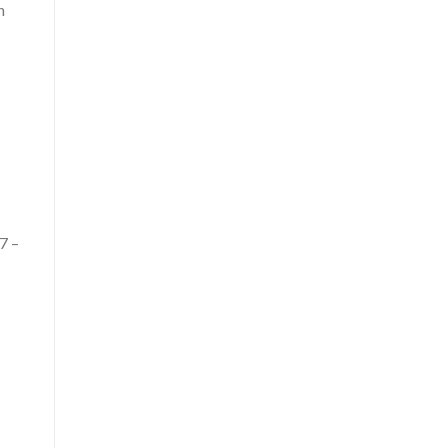
n
7 –