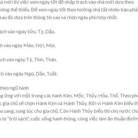
hà mới thì việc xem ngày tốt để nhập trạch vào nhà mới dựa theo
hông thể thiếu. Để xem ngày tốt theo hướng nhà tất nhiên bạn phả
au đó dựa trên thông tin sau và chọn ngày phù hợp nhất.
ạch vào ngày Sửu, Tỵ, Dậu.
ch vào ngày Mão, Hợi, Mùi.
ch vào ngày Tý, Thìn, Thân.
ch vào ngày Ngọ, Dần, Tuất.
 theo ngũ hành
ng ứng với một trong các hành Kim, Mộc, Thủy, Hỏa, Thổ. Theo p
c gia chủ sẽ chọn Hành Kim và Hành Thủy. Bởi vì Hành Kim biểu th
àu sang, sung túc cho gia chủ. Còn Hành Thủy biểu thị cho nước ch
u bị “trôi sạch”, cuộc sống hanh thông, công việc làm ăn thuận đườ