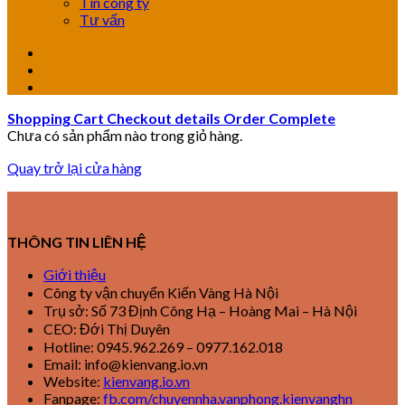
Tin công ty
Tư vấn
Shopping Cart
Checkout details
Order Complete
Chưa có sản phẩm nào trong giỏ hàng.
Quay trở lại cửa hàng
THÔNG TIN LIÊN HỆ
Giới thiệu
Công ty vận chuyển Kiến Vàng Hà Nội
Trụ sở: Số 73 Định Công Hạ – Hoàng Mai – Hà Nội
CEO: Đới Thị Duyên
Hotline: 0945.962.269 – 0977.162.018
Email: info@kienvang.io.vn
Website:
kienvang.io.vn
Fanpage:
fb.com/chuyennha.vanphong.kienvanghn