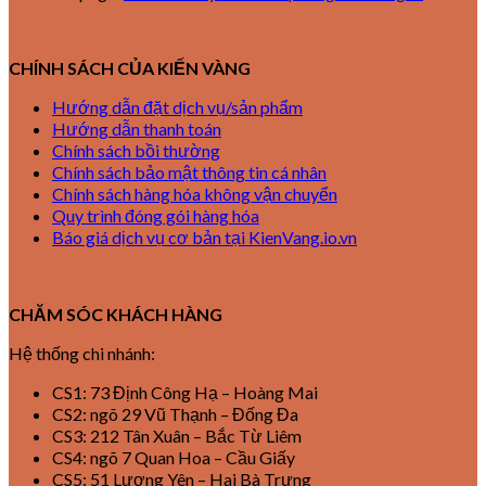
CHÍNH SÁCH CỦA KIẾN VÀNG
Hướng dẫn đặt dịch vụ/sản phẩm
Hướng dẫn thanh toán
Chính sách bồi thường
Chính sách bảo mật thông tin cá nhân
Chính sách hàng hóa không vận chuyển
Quy trình đóng gói hàng hóa
Báo giá dịch vụ cơ bản tại KienVang.io.vn
CHĂM SÓC KHÁCH HÀNG
Hệ thống chi nhánh:
CS1: 73 Định Công Hạ – Hoàng Mai
CS2: ngõ 29 Vũ Thạnh – Đống Đa
CS3: 212 Tân Xuân – Bắc Từ Liêm
CS4: ngõ 7 Quan Hoa – Cầu Giấy
CS5: 51 Lương Yên – Hai Bà Trưng