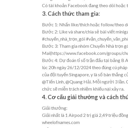
Có tài khoản Facebook đang theo dõi hoặc t
3. Cách thức tham gia:
Bước 1: Nhấn like/thích hoặc follow/theo 
Bước 2: Like và share/chia sẻ bài viết mini
#chuyển_nhà_trọn_gói #vận_chuyển_văn
Bước 3: Tham gia nhóm Chuyển Nhà trọn g
Mai(https://www.facebook.com/groups/ch
Bước 4: Dự đoán tỉ số trận đấu tại bảng B
lúc 20h ngày 26/12/2024 theo đúng cú pháp s
của đội tuyển Singapore, y là số bàn thắng c
@Tiến Linh, @Quang Hải. Mỗi người 3 lần. C
chức sẽ miễn trách nhiệm khiếu nại xảy ra.
4. Cơ cấu giải thưởng và cách thứ
Giải thưởng:
Giải nhất là 1 Airpod 2 trị giá 2,49 triệu đ
wheelofnames.com