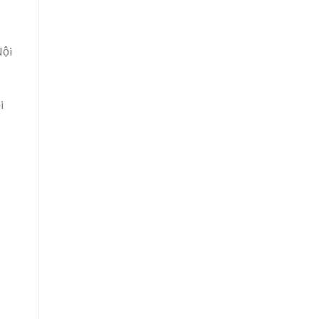
Nội
i