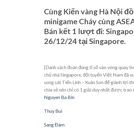
Cùng Kiến vàng Hà Nội đ
minigame Cháy cùng ASEA
Bán kết 1 lượt đi: Singapo
26/12/24 tại Singapore.
[Danh sách đoán đúng tỉ số vào vòng quay li
chủ nhà Singapore, đội tuyển Việt Nam đã xu
song sát Tiến Linh – Xuân Son để giành lợi t
chia sẻ nên chỉ có 1 giải duy nhất được tra
Nguyen Ba Bin
Thuy Bui
Sang Đàm