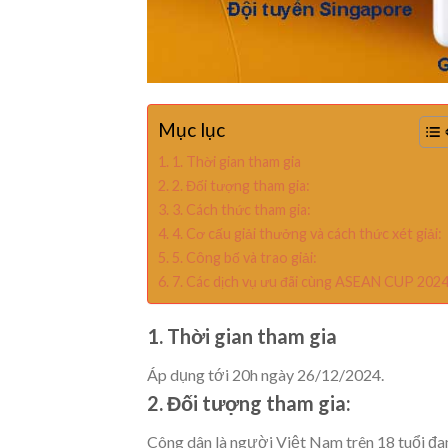
Mục lục
1. Thời gian tham gia
2. Đối tượng tham gia:
3. Cách thức tham gia:
4. Cơ cấu giải thưởng và cách thức xét giải:
5. Công bố và trao giải:
7. Các dịch vụ ưu đãi cùng ASEAN CUP 202
1. Thời gian tham gia
Áp dụng tới 20h ngày 26/12/2024.
2. Đối tượng tham gia:
Công dân là người Việt Nam trên 18 tuổi đan