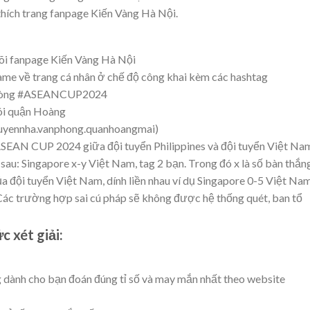
hích trang fanpage Kiến Vàng Hà Nội.
dõi fanpage Kiến Vàng Hà Nội
game về trang cá nhân ở chế độ công khai kèm các hashtag
_phòng #ASEANCUP2024
ói quận Hoàng
uyennha.vanphong.quanhoangmai)
 ASEAN CUP 2024 giữa đội tuyển Philippines và đội tuyển Việt Na
au: Singapore x-y Việt Nam, tag 2 bạn. Trong đó x là số bàn thắn
ủa đội tuyển Việt Nam, dính liền nhau ví dụ Singapore 0-5 Việt Nam
ác trường hợp sai cú pháp sẽ không được hệ thống quét, ban tổ
c xét giải:
ồng dành cho bạn đoán đúng tỉ số và may mắn nhất theo website