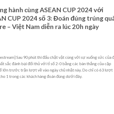
ồng hành cùng ASEAN CUP 2024 với
N CUP 2024 số 3: Đoán đúng trúng quà
re – Việt Nam diễn ra lúc 20h ngày
vestream] Sau 90 phút thi đấu chật vật cùng với sự xuống sức của 
ất sắc đánh bại đối thủ với tỉ số 2-0 bằng các bàn thắng của cặp
hế lớn trước trận lượt về vào ngày chủ nhật này. Do chỉ có 63 lượt
o cho 1 trong các khách hàng đoán đúng dưới đây.