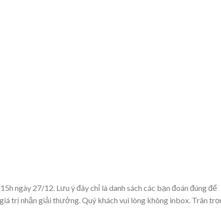
15h ngày 27/12. Lưu ý đây chỉ là danh sách các bạn đoán đúng để
giá trị nhận giải thưởng. Quý khách vui lòng không inbox. Trân tr