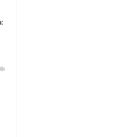
:
đội