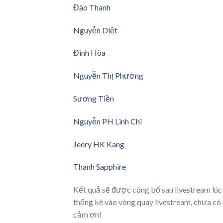
Đào Thanh
Nguyễn Diệt
Đinh Hòa
Nguyễn Thị Phương
Sương Tiền
Nguyễn PH Linh Chi
Jeery HK Kang
Thanh Sapphire
Kết quả sẽ được công bố sau livestream lúc 
thống kê vào vòng quay livestream, chưa có 
cảm ơn!