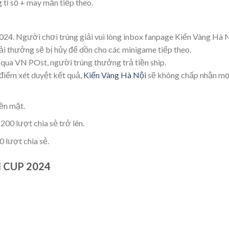
 tỉ số + may mắn tiếp theo.
24. Người chơi trúng giải vui lòng inbox fanpage Kiến Vàng Hà 
ải thưởng sẽ bị hủy để dồn cho các minigame tiếp theo.
qua VN POst, người trúng thưởng trả tiền ship.
 điểm xét duyệt kết quả,
Kiến Vàng Hà Nội
sẽ không chấp nhận mọ
ền mặt.
200 lượt chia sẻ trở lên.
0 lượt chia sẻ.
AN CUP 2024