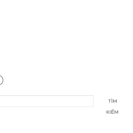
TÌM
KIẾM