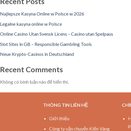
Recent Posts
Najlepsze Kasyna Online w Polsce w 2026
Legalne kasyna online w Polsce
Online Casino Utan Svensk Licens – Casino utan Spelpaus
Slot Sites in GB – Responsible Gambling Tools
Neue Krypto-Casinos in Deutschland
Recent Comments
Không có bình luận nào để hiển thị.
THÔNG TIN LIÊN HỆ
CHÍ
Giới thiệu
H
p
Công ty vận chuyển Kiến Vàng