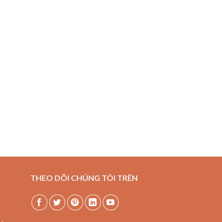
THEO DÕI CHÚNG TÔI TRÊN