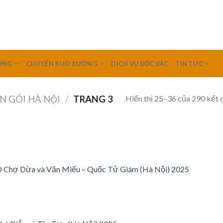
ÒNG
CHUYỂN KHO XƯỞNG
DỊCH VỤ BỐC VÁC
TIN TỨC
Hiển thị 25–36 của 290 kết 
 GÓI HÀ NỘI
/
TRANG 3
g Ô Chợ Dừa và Văn Miếu – Quốc Tử Giám (Hà Nội) 2025