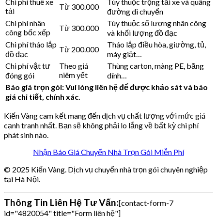
Chi phí thuê xe
Tùy thuộc trọng tải xe và quãng
Từ 300.000
tải
đường di chuyển
Chi phí nhân
Tùy thuộc số lượng nhân công
Từ 300.000
công bốc xếp
và khối lượng đồ đạc
Chi phí tháo lắp
Tháo lắp điều hòa, giường, tủ,
Từ 200.000
đồ đạc
máy giặt…
Chi phí vật tư
Theo giá
Thùng carton, màng PE, băng
niêm yết
đóng gói
dính…
Báo giá trọn gói: Vui lòng liên hệ để được khảo sát và báo
giá chi tiết, chính xác.
Kiến Vàng cam kết mang đến dịch vụ chất lượng với mức giá
cạnh tranh nhất. Bạn sẽ không phải lo lắng về bất kỳ chi phí
phát sinh nào.
Nhận Báo Giá Chuyển Nhà Trọn Gói Miễn Phí
© 2025 Kiến Vàng. Dịch vụ chuyển nhà trọn gói chuyên nghiệp
tại Hà Nội.
Thông Tin Liên Hệ Tư Vấn:
[contact-form-7
id="4820054" title="Form liên hệ"]