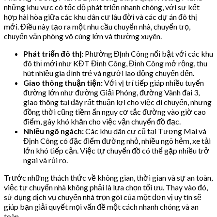
những khu vực có tốc độ phát triển nhanh chóng, với sự kết
hợp hài hòa giữa các khu dân cư lâu đời và các dự án đô thị
mới. Điều này tạo ra một nhu cầu chuyển nhà, chuyển trọ,
chuyển văn phòng vô cùng lớn và thường xuyên.
Phát triển đô thị:
Phường Định Công nổi bật với các khu
đô thị mới như KĐT Định Công, Định Công mở rộng, thu
hút nhiều gia đình trẻ và người lao động chuyển đến.
Giao thông thuận tiện:
Với vị trí tiếp giáp nhiều tuyến
đường lớn như đường Giải Phóng, đường Vành đai 3,
giao thông tại đây rất thuận lợi cho việc di chuyển, nhưng
đồng thời cũng tiềm ẩn nguy cơ tắc đường vào giờ cao
điểm, gây khó khăn cho việc vận chuyển đồ đạc.
Nhiều ngõ ngách:
Các khu dân cư cũ tại Tương Mai và
Định Công có đặc điểm đường nhỏ, nhiều ngõ hẻm, xe tải
lớn khó tiếp cận. Việc tự chuyển đồ có thể gặp nhiều trở
ngại và rủi ro.
Trước những thách thức về không gian, thời gian và sự an toàn,
việc tự chuyển nhà không phải là lựa chọn tối ưu. Thay vào đó,
sử dụng dịch vụ chuyển nhà trọn gói của một đơn vị uy tín sẽ
giúp bạn giải quyết mọi vấn đề một cách nhanh chóng và an
toàn.