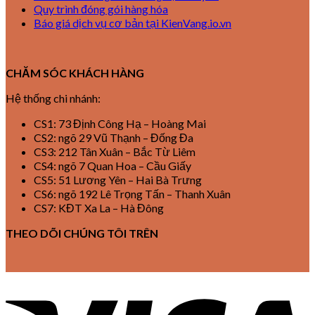
Quy trình đóng gói hàng hóa
Báo giá dịch vụ cơ bản tại KienVang.io.vn
CHĂM SÓC KHÁCH HÀNG
Hệ thống chi nhánh:
CS1: 73 Định Công Hạ – Hoàng Mai
CS2: ngõ 29 Vũ Thạnh – Đống Đa
CS3: 212 Tân Xuân – Bắc Từ Liêm
CS4: ngõ 7 Quan Hoa – Cầu Giấy
CS5: 51 Lương Yên – Hai Bà Trưng
CS6: ngõ 192 Lê Trọng Tấn – Thanh Xuân
CS7: KĐT Xa La – Hà Đông
THEO DÕI CHÚNG TÔI TRÊN