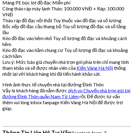
Màng PE bọc lót đồ đạc Miễn phí
Công tháo ráp máy lạnh Tháo: 100.000 VNĐ + Ráp: 100.000
VNĐ
Tháo ráp đồ đạc nội thất Tùy thuộc vào đồ đạc và số lượng
Bốc xếp đồ đạc cầu thang bộ Tùy số lượng đồ đạc và số tầng
lầu
Kéo đồ đạc vào hẻm nhỏ Tùy số lượng đồ đạc và khoảng cách
hẻm
Kéo đồ đạc vào hầm chung cư Tùy số lượng đồ đạc và khoảng
cách hầm
Lưu ý: Mức báo giá chuyển nhà trọn gói phía trên chỉ mang tính
tham khảo và sẽ được nhân viên của
Kiến Vàng Hà Nội
thống
nhất lại với khách hàng khi đã tiến hành khảo sát.
Hình ảnh thực tế chuyển nhà tại đường Đình Thôn
Vậy là khách hàng đã nắm được
dịch vụ
Chuyển nhà trọn gói tại
đường Đình Thôn quận Nam Từ Liêm
rồi. Để được tư vấn
thêm vui lòng inbox
fanpage Kiến Vàng Hà Nội
để được trợ
giúp.
Thông Tin Liên Hệ Tư Vấn:
[contact-form-7