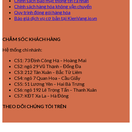
Chính sách bảo mật thông tin cá nhân
Chính sách hàng hóa không vận chuyển
Quy trình đóng gói hàng hóa
Báo giá dịch vụ cơ bản tại KienVang.io.vn
CHĂM SÓC KHÁCH HÀNG
Hệ thống chi nhánh:
CS1: 73 Định Công Hạ – Hoàng Mai
CS2: ngõ 29 Vũ Thạnh – Đống Đa
CS3: 212 Tân Xuân – Bắc Từ Liêm
CS4: ngõ 7 Quan Hoa – Cầu Giấy
CS5: 51 Lương Yên – Hai Bà Trưng
CS6: ngõ 192 Lê Trọng Tấn – Thanh Xuân
CS7: KĐT Xa La – Hà Đông
THEO DÕI CHÚNG TÔI TRÊN