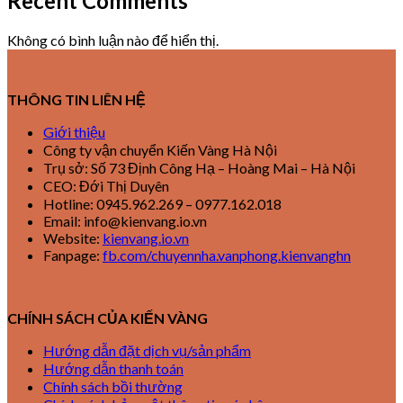
Recent Comments
Không có bình luận nào để hiển thị.
THÔNG TIN LIÊN HỆ
Giới thiệu
Công ty vận chuyển Kiến Vàng Hà Nội
Trụ sở: Số 73 Định Công Hạ – Hoàng Mai – Hà Nội
CEO: Đới Thị Duyên
Hotline: 0945.962.269 – 0977.162.018
Email: info@kienvang.io.vn
Website:
kienvang.io.vn
Fanpage:
fb.com/chuyennha.vanphong.kienvanghn
CHÍNH SÁCH CỦA KIẾN VÀNG
Hướng dẫn đặt dịch vụ/sản phẩm
Hướng dẫn thanh toán
Chính sách bồi thường