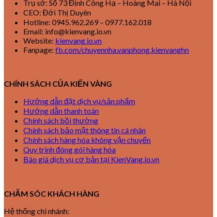
Trụ sở: Số 73 Định Công Hạ – Hoàng Mai – Hà Nội
CEO: Đới Thị Duyên
Hotline: 0945.962.269 – 0977.162.018
Email: info@kienvang.io.vn
Website:
kienvang.io.vn
Fanpage:
fb.com/chuyennha.vanphong.kienvanghn
CHÍNH SÁCH CỦA KIẾN VÀNG
Hướng dẫn đặt dịch vụ/sản phẩm
Hướng dẫn thanh toán
Chính sách bồi thường
Chính sách bảo mật thông tin cá nhân
Chính sách hàng hóa không vận chuyển
Quy trình đóng gói hàng hóa
Báo giá dịch vụ cơ bản tại KienVang.io.vn
CHĂM SÓC KHÁCH HÀNG
Hệ thống chi nhánh: