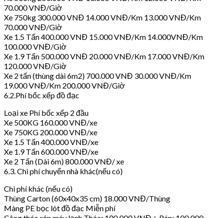
70.000 VNĐ/Giờ
Xe 750kg 300.000 VNĐ 14.000 VNĐ/Km 13.000 VNĐ/Km
70.000 VNĐ/Giờ
Xe 1.5 Tấn 400.000 VNĐ 15.000 VNĐ/Km 14.000VNĐ/Km
100.000 VNĐ/Giờ
Xe 1.9 Tấn 500.000 VNĐ 20.000 VNĐ/Km 17.000 VNĐ/Km
120.000 VNĐ/Giờ
Xe 2 tấn (thùng dài 6m2) 700.000 VNĐ 30.000 VNĐ/Km
19.000 VNĐ/Km 200.000 VNĐ/Giờ
6.2.Phí bốc xếp đồ đạc
Loại xe Phí bốc xếp 2 đầu
Xe 500KG 160.000 VNĐ/xe
Xe 750KG 200.000 VNĐ/xe
Xe 1.5 Tấn 400.000 VNĐ/xe
Xe 1.9 Tấn 600.000 VNĐ/xe
Xe 2 Tấn (Dài 6m) 800.000 VNĐ/ xe
6.3. Chi phí chuyển nhà khác(nếu có)
Chi phí khác (nếu có)
Thùng Carton (60x40x35 cm) 18.000 VNĐ/Thùng
Màng PE bọc lót đồ đạc Miễn phí
Công tháo ráp máy lạnh Tháo: 100.000 VNĐ + Ráp: 100.000