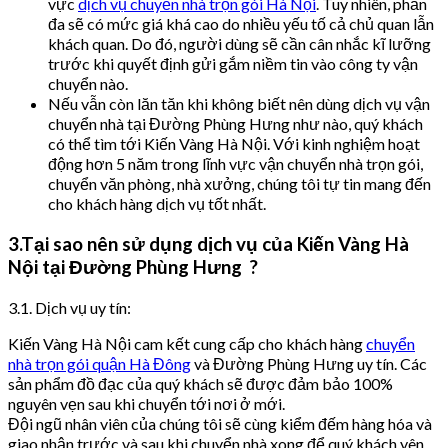
vực
dịch vụ chuyển nhà trọn gói Hà Nội
. Tuy nhiên, phần
đa sẽ có mức giá khá cao do nhiều yếu tố cả chủ quan lẫn
khách quan. Do đó, người dùng sẽ cần cân nhắc kĩ lưỡng
trước khi quyết định gửi gắm niềm tin vào công ty vận
chuyển nào.
Nếu vẫn còn lăn tăn khi không biết nên dùng dịch vụ vận
chuyển nhà tại Đường Phùng Hưng như nào, quý khách
có thể tìm tới Kiến Vàng Hà Nội. Với kinh nghiệm hoạt
động hơn 5 năm trong lĩnh vực vận chuyển nhà trọn gói,
chuyển văn phòng, nhà xưởng, chúng tôi tự tin mang đến
cho khách hàng dịch vụ tốt nhất.
3.Tại sao nên sử dụng dịch vụ của Kiến Vàng Hà
Nội tại Đường Phùng Hưng ?
3.1. Dịch vụ uy tín:
Kiến Vàng Hà Nội cam kết cung cấp cho khách hàng
chuyển
nhà trọn gói quận Hà Đông
và Đường Phùng Hưng uy tín. Các
sản phẩm đồ đạc của quý khách sẽ được đảm bảo 100%
nguyên vẹn sau khi chuyển tới nơi ở mới.
Đội ngũ nhân viên của chúng tôi sẽ cùng kiểm đếm hàng hóa và
giao nhận trước và sau khi chuyển nhà xong để quý khách yên