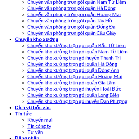
Chuyển văn phòng trọn gói quận Nam Từ Liêm
Chuyển văn phòng trọn gói quận Hà Đông
Chuyển văn phòng trọn gói quận Hoàng Mai
Chuyển văn phòng trọn gói quận Tây Hồ
Chuyển văn phòng trọn gói quận Đống Đa
Chuyển văn phòng trọn gói quận Cầu Giấy
Chuyển kho xưởng
Chuyển kho xưởng trọn gói quận Bắc Từ Liêm
Chuyển kho xưởng trọn gói quận Nam Từ Liêm
Chuyển kho xưởng trọn gói huyện Thanh Trì
Chuyển kho xưởng trọn gói quận Hà Đông
Chuyển kho xưởng trọn gói quận Đông Anh
Chuyển kho xưởng trọn gói quận Hoàng Mai
Chuyển kho xưởng trọn gói quận Gia Lâm
Chuyển kho xưởng trọn gói huyện Hoài Đức
Chuyển kho xưởng trọn gói quận Long Biên
Chuyển kho xưởng trọn gói huyện Đan Phượng
Dịch vụ bốc vác
Tin tức
Khuyến mại
Tin công ty
Tư vấn
Đăng nhập