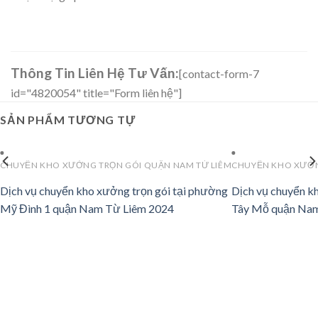
Thông Tin Liên Hệ Tư Vấn:
[contact-form-7
id="4820054" title="Form liên hệ"]
SẢN PHẨM TƯƠNG TỰ
CHUYỂN KHO XƯỞNG TRỌN GÓI QUẬN NAM TỪ LIÊM
CHUYỂN KHO XƯỞN
Dịch vụ chuyển kho xưởng trọn gói tại phường
Dịch vụ chuyển k
Mỹ Đình 1 quận Nam Từ Liêm 2024
Tây Mỗ quận Nam