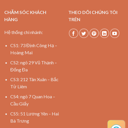
CHĂM SÓC KHÁCH
THEO DÕI CHÚNG TÔI
HÀNG
TRÊN
Hệ thống chi nhánh:
CS1: 73 Định Công Hạ –
Hoàng Mai
CS2: ngõ 29 Vũ Thạnh –
Đống Đa
CS3: 212 Tân Xuân – Bắc
Từ Liêm
CS4: ngõ 7 Quan Hoa –
Cầu Giấy
CS5: 51 Lương Yên – Hai
Bà Trưng