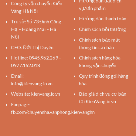
Hướng dẫn đặt dịch
Công ty vận chuyển Kiến
vụ/sản phẩm
Vàng Hà Nội
Hướng dẫn thanh toán
Trụ sở: Số 73 Định Công
Hạ – Hoàng Mai – Hà
Chính sách bồi thường
Nội
Chính sách bảo mật
CEO: Đới Thị Duyên
thông tin cá nhân
Hotline: 0945.962.269 –
Chính sách hàng hóa
0977.162.018
không vận chuyển
Email:
Quy trình đóng gói hàng
info@kienvang.io.vn
hóa
Website:
kienvang.io.vn
Báo giá dịch vụ cơ bản
tại KienVang.io.vn
Fanpage:
fb.com/chuyennha.vanphong.kienvanghn