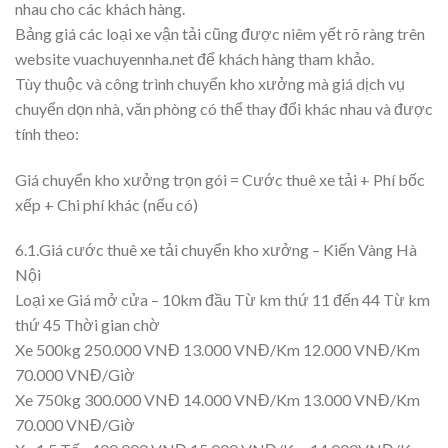
nhau cho các khách hàng.
Bảng giá các loại xe vận tải cũng được niêm yết rõ ràng trên
website vuachuyennha.net để khách hàng tham khảo.
Tùy thuộc và công trình chuyển kho xưởng mà giá dịch vụ
chuyển dọn nhà, văn phòng có thể thay đổi khác nhau và được
tính theo:
Giá chuyển kho xưởng trọn gói = Cước thuê xe tải + Phí bốc
xếp + Chi phí khác (nếu có)
6.1.Giá cước thuê xe tải chuyển kho xưởng – Kiến Vàng Hà
Nội
Loại xe Giá mở cửa – 10km đầu Từ km thứ 11 đến 44 Từ km
thứ 45 Thời gian chờ
Xe 500kg 250.000 VNĐ 13.000 VNĐ/Km 12.000 VNĐ/Km
70.000 VNĐ/Giờ
Xe 750kg 300.000 VNĐ 14.000 VNĐ/Km 13.000 VNĐ/Km
70.000 VNĐ/Giờ