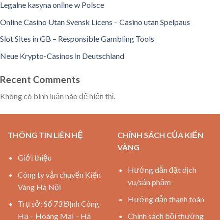
Legalne kasyna online w Polsce
Online Casino Utan Svensk Licens – Casino utan Spelpaus
Slot Sites in GB – Responsible Gambling Tools
Neue Krypto-Casinos in Deutschland
Recent Comments
Không có bình luận nào để hiển thị.
THÔNG TIN LIÊN HỆ
CHÍNH SÁCH CỦA KIẾN
VÀNG
Giới thiệu
Hướng dẫn đặt dịch
Công ty vận chuyển Kiến
vụ/sản phẩm
Vàng Hà Nội
Hướng dẫn thanh toán
Trụ sở: Số 73 Định Công
Hạ – Hoàng Mai – Hà
Chính sách bồi thường