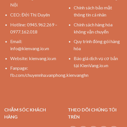
Nội
Chính sách bảo mật
CEO: Đới Thị Duyên
thông tin cá nhân
Hotline: 0945.962.269 –
Chính sách hàng hóa
0977.162.018
không vận chuyển
Email:
Quy trình đóng gói hàng
info@kienvang.io.vn
hóa
Website:
kienvang.io.vn
Báo giá dịch vụ cơ bản
tại KienVang.io.vn
Fanpage:
fb.com/chuyennha.vanphong.kienvanghn
CHĂM SÓC KHÁCH
THEO DÕI CHÚNG TÔI
HÀNG
TRÊN