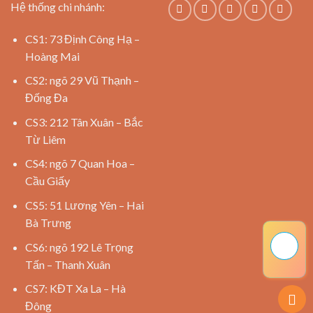
Hệ thống chi nhánh:
CS1: 73 Định Công Hạ –
Hoàng Mai
CS2: ngõ 29 Vũ Thạnh –
Đống Đa
CS3: 212 Tân Xuân – Bắc
Từ Liêm
CS4: ngõ 7 Quan Hoa –
Cầu Giấy
CS5: 51 Lương Yên – Hai
Bà Trưng
CS6: ngõ 192 Lê Trọng
Tấn – Thanh Xuân
CS7: KĐT Xa La – Hà
Đông