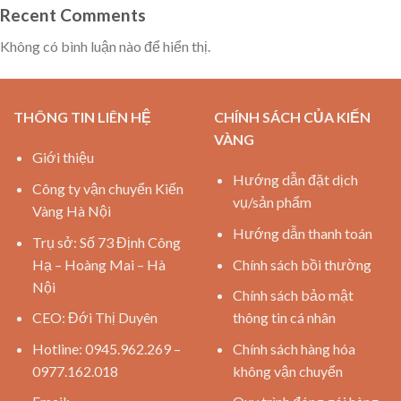
Recent Comments
Không có bình luận nào để hiển thị.
THÔNG TIN LIÊN HỆ
CHÍNH SÁCH CỦA KIẾN
VÀNG
Giới thiệu
Hướng dẫn đặt dịch
Công ty vận chuyển Kiến
vụ/sản phẩm
Vàng Hà Nội
Hướng dẫn thanh toán
Trụ sở: Số 73 Định Công
Hạ – Hoàng Mai – Hà
Chính sách bồi thường
Nội
Chính sách bảo mật
CEO: Đới Thị Duyên
thông tin cá nhân
Hotline: 0945.962.269 –
Chính sách hàng hóa
0977.162.018
không vận chuyển