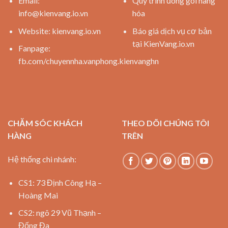
Email:
Quy trình đóng gói hàng
info@kienvang.io.vn
hóa
Website:
kienvang.io.vn
Báo giá dịch vụ cơ bản
tại KienVang.io.vn
Fanpage:
fb.com/chuyennha.vanphong.kienvanghn
CHĂM SÓC KHÁCH
THEO DÕI CHÚNG TÔI
HÀNG
TRÊN
Hệ thống chi nhánh:
CS1: 73 Định Công Hạ –
Hoàng Mai
CS2: ngõ 29 Vũ Thạnh –
Đống Đa