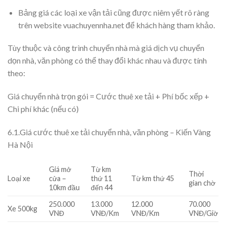
Bảng giá các loại xe vận tải cũng được niêm yết rõ ràng
trên website vuachuyennha.net để khách hàng tham khảo.
Tùy thuộc và công trình chuyển nhà mà giá dịch vụ chuyển
dọn nhà, văn phòng có thể thay đổi khác nhau và được tính
theo:
Giá chuyển nhà trọn gói = Cước thuê xe tải + Phí bốc xếp +
Chi phí khác (nếu có)
6.1.Giá cước thuê xe tải chuyển nhà, văn phòng – Kiến Vàng
Hà Nội
Giá mở
Từ km
Thời
Loại xe
cửa –
thứ 11
Từ km thứ 45
gian chờ
10km đầu
đến 44
250.000
13.000
12.000
70.000
Xe 500kg
VNĐ
VNĐ/Km
VNĐ/Km
VNĐ/Giờ