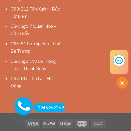
CS3: 212 Tân Xuân – Bắc
Từ Liêm
CS4: ngõ 7 Quan Hoa –
Cầu Giấy
CS5: 51 Lương Yên – Hai
Bà Trưng
CS6: ngõ 192 Lê Trọng
Tấn – Thanh Xuân
CS7: KĐT Xa La – Hà
Đông
0945962269