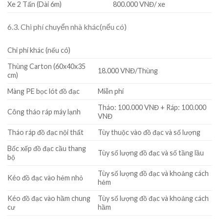
Xe 2 Tấn (Dài 6m)
800.000 VNĐ/ xe
6.3. Chi phí chuyển nhà khác(nếu có)
Chi phí khác (nếu có)
Thùng Carton (60x40x35
18.000 VNĐ/Thùng
cm)
Màng PE bọc lót đồ đạc
Miễn phí
Tháo: 100.000 VNĐ + Ráp: 100.000
Công tháo ráp máy lạnh
VNĐ
Tháo ráp đồ đạc nội thất
Tùy thuộc vào đồ đạc và số lượng
Bốc xếp đồ đạc cầu thang
Tùy số lượng đồ đạc và số tầng lầu
bộ
Tùy số lượng đồ đạc và khoảng cách
Kéo đồ đạc vào hẻm nhỏ
hẻm
Kéo đồ đạc vào hầm chung
Tùy số lượng đồ đạc và khoảng cách
cư
hầm