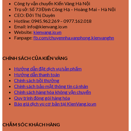
Công ty vận chuyển Kiến Vàng Hà Nội
Trụ sở: Số 73 Định Công Hạ – Hoàng Mai – Hà Nội
CEO: Đới Thị Duyên
Hotline: 0945.962.269 – 0977.162.018
Email: info@kienvang.io.vn
Website:
kienvang.io.vn
Fanpage:
fb.com/chuyennha.vanphong.kienvanghn
CHÍNH SÁCH CỦA KIẾN VÀNG
Hướng dẫn đặt dịch vụ/sản phẩm
Hướng dẫn thanh toán
Chính sách bồi thường
Chính sách bảo mật thông tin cá nhân
Chính sách hàng hóa không vận chuyển
Quy trình đóng gói hàng hóa
Báo giá dịch vụ cơ bản tại KienVang.io.vn
CHĂM SÓC KHÁCH HÀNG