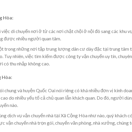
g Hòa:
 việc di chuyển nơi ở từ các nơi chật chội ở nội đô sang các khu 
àng được nhiều người quan tâm.
 trong những nơi tập trung lượng dân cư dày đặc tại trung tâm t
o. Tuy nhiên, việc tìm kiếm được công ty vận chuyển uy tín, chuyên
ời có thu nhập không cao.
g Hòa:
ói chung và huyện Quốc Oai nói riêng có khá nhiều đơn vị kinh doan
á cao do nhiều yếu tố cả chủ quan lẫn khách quan. Do đó, người dù
uyển nào.
ùng dịch vụ vận chuyển nhà tại Xã Cộng Hòa như nào, quý khách có
ực vận chuyển nhà trọn gói, chuyển văn phòng, nhà xưởng, chúng t