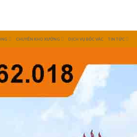
ÒNG
CHUYỂN KHO XƯỞNG
DỊCH VỤ BỐC VÁC
TIN TỨC