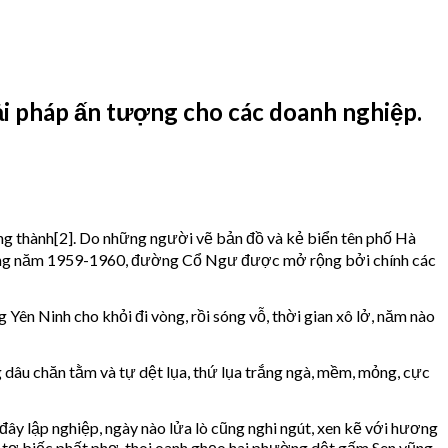
i pháp ấn tượng cho các doanh nghiệp.
g thành[2]. Do những người vẽ bản đồ và kẻ biển tên phố Hà
oảng năm 1959-1960, đường Cổ Ngư được mở rộng bởi chính các
ên Ninh cho khỏi đi vòng, rồi sóng vỗ, thời gian xô lở, năm nào
g dâu chăn tằm và tự dệt lụa, thứ lụa trắng ngà, mềm, mỏng, cực
đây lập nghiệp, ngày nào lửa lò cũng nghi ngút, xen kẽ với hương
 tơ biếc phất phơ, thoi oanh ghẹo hai phường dệt gấm Sen vũng