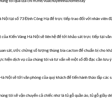
chúng tôi qua địa chỉ m.me/vuachuyennha.homestay
Nội tại số 73 Định Công Hạ để trực tiếp trao đổi với nhân viên đặt
 của Kiến Vàng Hà Nội sẽ liên hệ để tới khảo sát trực tiếp tại vă
quan sát, ước chừng số lượng thùng bìa cacton để chuẩn bị cho kh
c hiện dịch vụ của chúng tôi và tư vấn về một số đồ đạc cần lưu ý
Hà Nội sẽ tới văn phòng của quý khách để tiến hành tháo lắp các 
ng tôi sẽ vận chuyển cả chiếc như là tủ gỗ quần áo, tủ gỗ giầy dé