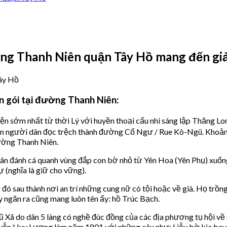
ng Thanh Niên quận Tây Hồ mang đến giả
n gói tại đường Thanh Niên:
sớm nhất từ thời Lý với huyền thoại cẩu nhi sáng lập Thăng Lon
 dần người dân đọc trệch thành đường Cổ Ngư / Rue Kô-Ngü. Kh
đường Thanh Niên.
ân đánh cá quanh vùng đắp con bờ nhỏ từ Yên Hoa (Yên Phụ) xuống Y
 (nghĩa là giữ cho vững).
đó sau thành nơi an trí những cung nữ có tội hoặc về già. Họ trồn
ây ngăn ra cũng mang luôn tên ấy: hồ Trúc Bạch.
ũ Xã do dân 5 làng có nghề đúc đồng của các địa phương tụ hội về 
uyễn Huy Lượng làm năm 1801 với những câu như: Liễu bờ kia bay