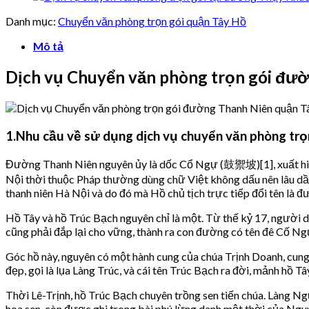
Danh mục:
Chuyển văn phòng trọn gói quận Tây Hồ
Mô tả
Dịch vụ Chuyển văn phòng trọn gói đườ
1.Nhu cầu về sử dụng dịch vụ chuyển văn phòng trọ
Đường Thanh Niên nguyên ủy là dốc Cổ Ngự (鼓禦坡)[1], xuất hiện 
Nội thời thuộc Pháp thường dùng chữ Việt không dấu nên lâu
thanh niên Hà Nội và do đó mà Hồ chủ tịch trực tiếp đổi tên là 
Hồ Tây và hồ Trúc Bạch nguyên chỉ là một. Từ thế kỷ 17, người d
cũng phải đắp lại cho vững, thành ra con đường có tên đê Cố Ngự
Góc hồ này, nguyên có một hành cung của chúa Trịnh Doanh, cung 
đẹp, gọi là lụa Làng Trúc, và cái tên Trúc Bạch ra đời, mảnh hồ T
Thời Lê-Trịnh, hồ Trúc Bạch chuyên trồng sen tiến chúa. Làng Ng
hoa sen, còn được ghi trong bài phú lừng danh một thời của Ng