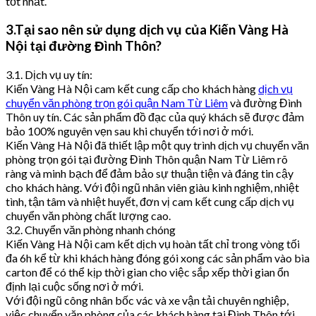
tốt nhất.
3.Tại sao nên sử dụng dịch vụ của Kiến Vàng Hà
Nội tại đường Đình Thôn?
3.1. Dịch vụ uy tín:
Kiến Vàng Hà Nội cam kết cung cấp cho khách hàng
dịch vụ
chuyển văn phòng trọn gói quận Nam Từ Liêm
và đường Đình
Thôn uy tín. Các sản phẩm đồ đạc của quý khách sẽ được đảm
bảo 100% nguyên vẹn sau khi chuyển tới nơi ở mới.
Kiến Vàng Hà Nội đã thiết lập một quy trình dịch vụ chuyển văn
phòng trọn gói tại đường Đình Thôn quận Nam Từ Liêm rõ
ràng và minh bạch để đảm bảo sự thuận tiện và đáng tin cậy
cho khách hàng. Với đội ngũ nhân viên giàu kinh nghiệm, nhiệt
tình, tận tâm và nhiệt huyết, đơn vị cam kết cung cấp dịch vụ
chuyển văn phòng chất lượng cao.
3.2. Chuyển văn phòng nhanh chóng
Kiến Vàng Hà Nội cam kết dịch vụ hoàn tất chỉ trong vòng tối
đa 6h kể từ khi khách hàng đóng gói xong các sản phẩm vào bìa
carton để có thể kịp thời gian cho việc sắp xếp thời gian ổn
định lại cuộc sống nơi ở mới.
Với đội ngũ công nhân bốc vác và xe vận tải chuyên nghiệp,
việc chuyển văn phòng của các khách hàng tại Đình Thôn tới