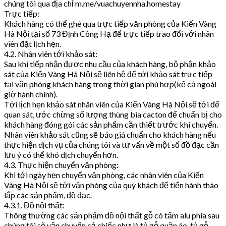
chúng tôi qua địa chỉ m.me/vuachuyennha.homestay
Trực tiếp:
Khách hàng có thể ghé qua trực tiếp văn phòng của Kiến Vàng
Hà Nội tại số 73 Định Công Hạ để trực tiếp trao đổi với nhân
viên đặt lịch hẹn.
4.2. Nhân viên tới khảo sát:
Sau khi tiếp nhận được nhu cầu của khách hàng, bộ phận khảo
sát của Kiến Vàng Hà Nội sẽ liên hệ để tới khảo sát trực tiếp
tại văn phòng khách hàng trong thời gian phù hợp(kể cả ngoài
giờ hành chính).
Tới lịch hẹn khảo sát nhân viên của Kiến Vàng Hà Nội sẽ tới để
quan sát, ước chừng số lượng thùng bìa cacton để chuẩn bị cho
khách hàng đóng gói các sản phẩm cần thiết trước khi chuyển.
Nhân viên khảo sát cũng sẽ báo giá chuẩn cho khách hàng nếu
thực hiện dịch vụ của chúng tôi và tư vấn về một số đồ đạc cần
lưu ý có thể khó dịch chuyển hơn.
4.3. Thực hiện chuyển văn phòng:
Khi tới ngày hẹn chuyển văn phòng, các nhân viên của Kiến
Vàng Hà Nội sẽ tới văn phòng của quý khách để tiến hành tháo
lắp các sản phẩm, đồ đạc.
4.3.1. Đồ nội thất:
Thông thường các sản phẩm đồ nội thất gỗ có tấm alu phía sau
chúng tôi sẽ vận chuyển cả chiếc như là tủ gỗ quần áo, tủ gỗ