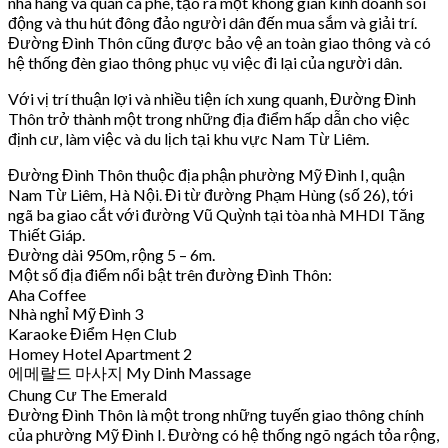
nhà hàng và quán cà phê, tạo ra một không gian kinh doanh sôi
động và thu hút đông đảo người dân đến mua sắm và giải trí.
Đường Đình Thôn cũng được bảo vệ an toàn giao thông và có
hệ thống đèn giao thông phục vụ việc đi lại của người dân.
Với vị trí thuận lợi và nhiều tiện ích xung quanh, Đường Đình
Thôn trở thành một trong những địa điểm hấp dẫn cho việc
định cư, làm việc và du lịch tại khu vực Nam Từ Liêm.
Đường Đình Thôn thuộc địa phận phường Mỹ Đình I, quận
Nam Từ Liêm, Hà Nội. Đi từ đường Phạm Hùng (số 26), tới
ngã ba giao cắt với đường Vũ Quỳnh tại tòa nhà MHDI Tăng
Thiết Giáp.
Đường dài 950m, rộng 5 – 6m.
Một số địa điểm nổi bật trên đường Đình Thôn:
Aha Coffee
Nhà nghỉ Mỹ Đình 3
Karaoke Điểm Hẹn Club
Homey Hotel Apartment 2
에메랄드 마사지 My Dinh Massage
Chung Cư The Emerald
Đường Đình Thôn là một trong những tuyến giao thông chính
của phường Mỹ Đình I. Đường có hệ thống ngõ ngách tỏa rộng,