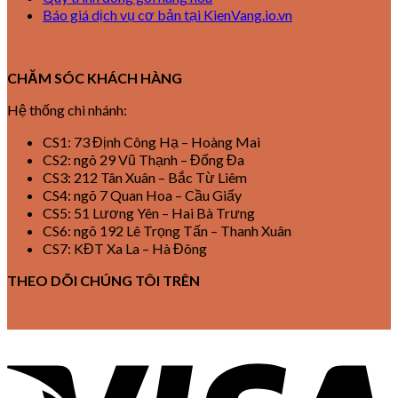
Báo giá dịch vụ cơ bản tại KienVang.io.vn
CHĂM SÓC KHÁCH HÀNG
Hệ thống chi nhánh:
CS1: 73 Định Công Hạ – Hoàng Mai
CS2: ngõ 29 Vũ Thạnh – Đống Đa
CS3: 212 Tân Xuân – Bắc Từ Liêm
CS4: ngõ 7 Quan Hoa – Cầu Giấy
CS5: 51 Lương Yên – Hai Bà Trưng
CS6: ngõ 192 Lê Trọng Tấn – Thanh Xuân
CS7: KĐT Xa La – Hà Đông
THEO DÕI CHÚNG TÔI TRÊN