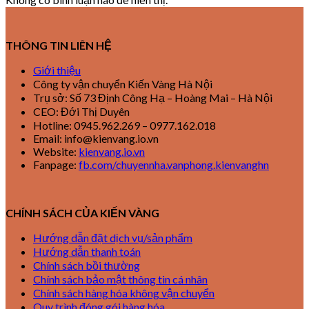
THÔNG TIN LIÊN HỆ
Giới thiệu
Công ty vận chuyển Kiến Vàng Hà Nội
Trụ sở: Số 73 Định Công Hạ – Hoàng Mai – Hà Nội
CEO: Đới Thị Duyên
Hotline: 0945.962.269 – 0977.162.018
Email: info@kienvang.io.vn
Website:
kienvang.io.vn
Fanpage:
fb.com/chuyennha.vanphong.kienvanghn
CHÍNH SÁCH CỦA KIẾN VÀNG
Hướng dẫn đặt dịch vụ/sản phẩm
Hướng dẫn thanh toán
Chính sách bồi thường
Chính sách bảo mật thông tin cá nhân
Chính sách hàng hóa không vận chuyển
Quy trình đóng gói hàng hóa