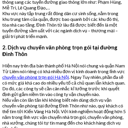
thông sang các tuyến đường giao thông lớn như: Phạm Hùng,
Mễ Trì, Lê Quang Đạo,…
Khu vực này tập trung rất đông dân cư sinh sống, nằm trong
khu trung tâm của quận, được bao quanh bởi các khu đô thị,
tòa nhà cao tầng. Đình Thôn từ lâu đã được biết đến là một
tuyến đường sầm uất với các ngành dịch vụ – thương mại –
giải trí phát triển mạnh.
2. Dịch vụ chuyển văn phòng trọn gói tại đường
Đình Thôn
Hiện nay trên địa bàn thành phố Hà Nội nói chung và quận Nam
Từ Liêm nói riêng có khá nhiều đơn vị kinh doanh trong lĩnh vực
chuyển văn phòng trọn gói Hà Nội
. Ngay Tuy nhiên, phần đa sẽ
có mức giá khá cao do nhiều yếu tố cả chủ quan lẫn khách quan.
Do đó, các công ty sẽ cần cân nhắc kĩ lưỡng trước khi quyết
định gửi gắm niềm tin vào công ty vận chuyển nào.
Nếu vẫn còn lăn tăn khi không biết nên dùng dịch vụ vận
chuyển văn phòng tại đường Đình Thôn như nào, quý khách có
thể tìm tới Kiến Vàng Hà Nội. Với kinh nghiệm hoạt động hơn 5
năm trong lĩnh vực vận chuyển nhà trọn gói, chuyển văn phòng,
nhà xưởng, chúng tôi tự tin mang đến cho khách hàng dịch vụ