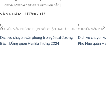
id="4820054" title="Form liên hệ"]
SẢN PHẨM TƯƠNG TỰ
G
CHUYỂN VĂN PHÒNG TRỌN GÓI QUẬN HAI BÀ TRƯNG
CHUYỂN VĂN PHÒN
Dịch vụ chuyển văn phòng trọn gói tại đường
Dịch vụ chuyển v
Bạch Đằng quận Hai Bà Trưng 2024
Phố Huế quận Ha