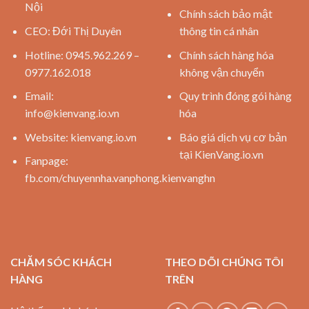
Nội
Chính sách bảo mật
CEO: Đới Thị Duyên
thông tin cá nhân
Hotline: 0945.962.269 –
Chính sách hàng hóa
0977.162.018
không vận chuyển
Email:
Quy trình đóng gói hàng
info@kienvang.io.vn
hóa
Website:
kienvang.io.vn
Báo giá dịch vụ cơ bản
tại KienVang.io.vn
Fanpage:
fb.com/chuyennha.vanphong.kienvanghn
CHĂM SÓC KHÁCH
THEO DÕI CHÚNG TÔI
HÀNG
TRÊN