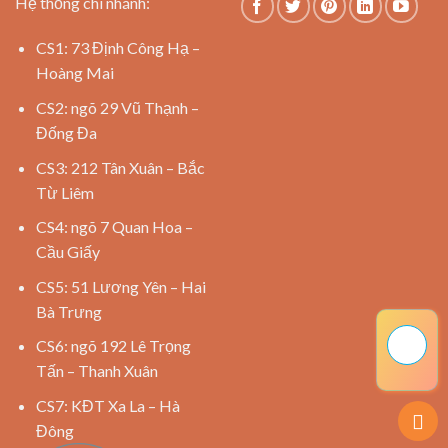
Hệ thống chi nhánh:
CS1: 73 Định Công Hạ –
Hoàng Mai
CS2: ngõ 29 Vũ Thạnh –
Đống Đa
CS3: 212 Tân Xuân – Bắc
Từ Liêm
CS4: ngõ 7 Quan Hoa –
Cầu Giấy
CS5: 51 Lương Yên – Hai
Bà Trưng
CS6: ngõ 192 Lê Trọng
Tấn – Thanh Xuân
CS7: KĐT Xa La – Hà
Đông