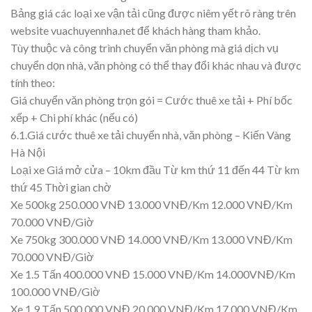
Bảng giá các loại xe vận tải cũng được niêm yết rõ ràng trên
website vuachuyennha.net để khách hàng tham khảo.
Tùy thuộc và công trình chuyển văn phòng mà giá dịch vụ
chuyển dọn nhà, văn phòng có thể thay đổi khác nhau và được
tính theo:
Giá chuyển văn phòng trọn gói = Cước thuê xe tải + Phí bốc
xếp + Chi phí khác (nếu có)
6.1.Giá cước thuê xe tải chuyển nhà, văn phòng – Kiến Vàng
Hà Nội
Loại xe Giá mở cửa – 10km đầu Từ km thứ 11 đến 44 Từ km
thứ 45 Thời gian chờ
Xe 500kg 250.000 VNĐ 13.000 VNĐ/Km 12.000 VNĐ/Km
70.000 VNĐ/Giờ
Xe 750kg 300.000 VNĐ 14.000 VNĐ/Km 13.000 VNĐ/Km
70.000 VNĐ/Giờ
Xe 1.5 Tấn 400.000 VNĐ 15.000 VNĐ/Km 14.000VNĐ/Km
100.000 VNĐ/Giờ
Xe 1.9 Tấn 500.000 VNĐ 20.000 VNĐ/Km 17.000 VNĐ/Km