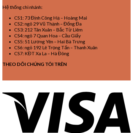
Hệ thống chi nhánh:
CS1: 73 Định Công Hạ – Hoàng Mai
CS2: ngõ 29 Vũ Thạnh – Đống Đa
CS3: 212 Tân Xuân – Bắc Từ Liêm
CS4: ngõ 7 Quan Hoa – Cầu Giấy
CS5: 51 Lương Yên – Hai Bà Trưng
CS6: ngõ 192 Lê Trọng Tấn – Thanh Xuân
CS7: KĐT Xa La – Hà Đông
THEO DÕI CHÚNG TÔI TRÊN