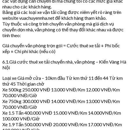
các vật dụng cần chuyển đi mà chúng tôi có các mức giá khác
nhau cho các khách hàng.
Bảng giá các loại xe vận tải cũng được niêm yết rõ ràng trên
website vuachuyennha.net để khách hàng tham khảo.
Tùy thuộc và công trình chuyển văn phòng mà giá dịch vụ
chuyển dọn nhà, văn phòng có thể thay đổi khác nhau và được
tính theo:
Giá chuyển văn phòng trọn gói = Cước thuê xe tải + Phí bốc
xếp + Chi phí khác (nếu có)
6.1.Giá cước thuê xe tải chuyển nhà, văn phòng – Kiến Vàng Hà
Nội
Loại xe Giá mở cửa – 10km đầu Từ km thứ 11 đến 44 Từ km
thứ 45 Thời gian chờ
Xe 500kg 250.000 VNĐ 13.000 VNĐ/Km 12.000 VNĐ/Km
70.000 VNĐ/Giờ
Xe 750kg 300.000 VNĐ 14.000 VNĐ/Km 13.000 VNĐ/Km
70.000 VNĐ/Giờ
Xe 1.5 Tấn 400.000 VNĐ 15.000 VNĐ/Km 14.000VNĐ/Km
100.000 VNĐ/Giờ
Xe 1.9 Tấn 500.000 VNĐ 20.000 VNĐ/Km 17.000 VNĐ/Km