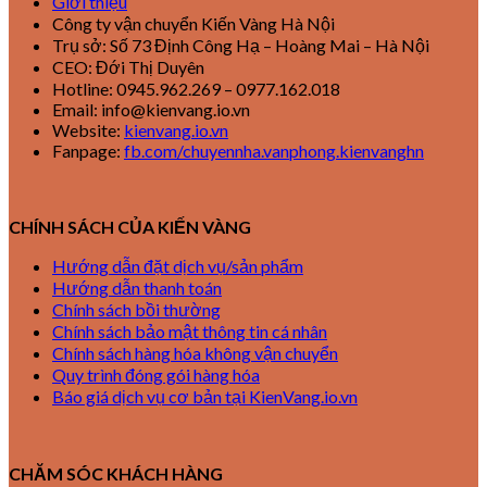
Giới thiệu
Công ty vận chuyển Kiến Vàng Hà Nội
Trụ sở: Số 73 Định Công Hạ – Hoàng Mai – Hà Nội
CEO: Đới Thị Duyên
Hotline: 0945.962.269 – 0977.162.018
Email: info@kienvang.io.vn
Website:
kienvang.io.vn
Fanpage:
fb.com/chuyennha.vanphong.kienvanghn
CHÍNH SÁCH CỦA KIẾN VÀNG
Hướng dẫn đặt dịch vụ/sản phẩm
Hướng dẫn thanh toán
Chính sách bồi thường
Chính sách bảo mật thông tin cá nhân
Chính sách hàng hóa không vận chuyển
Quy trình đóng gói hàng hóa
Báo giá dịch vụ cơ bản tại KienVang.io.vn
CHĂM SÓC KHÁCH HÀNG