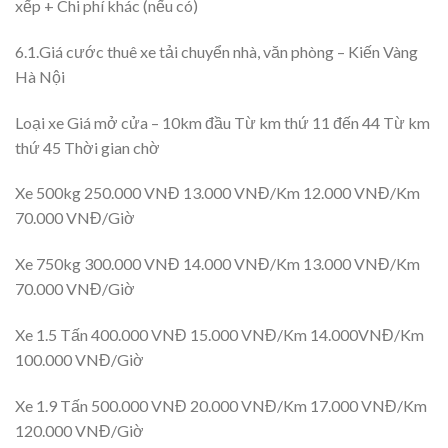
xếp + Chi phí khác (nếu có)
6.1.Giá cước thuê xe tải chuyển nhà, văn phòng – Kiến Vàng
Hà Nội
Loại xe Giá mở cửa – 10km đầu Từ km thứ 11 đến 44 Từ km
thứ 45 Thời gian chờ
Xe 500kg 250.000 VNĐ 13.000 VNĐ/Km 12.000 VNĐ/Km
70.000 VNĐ/Giờ
Xe 750kg 300.000 VNĐ 14.000 VNĐ/Km 13.000 VNĐ/Km
70.000 VNĐ/Giờ
Xe 1.5 Tấn 400.000 VNĐ 15.000 VNĐ/Km 14.000VNĐ/Km
100.000 VNĐ/Giờ
Xe 1.9 Tấn 500.000 VNĐ 20.000 VNĐ/Km 17.000 VNĐ/Km
120.000 VNĐ/Giờ