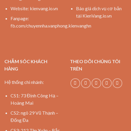
Website:
kienvang.io.vn
Báo giá dịch vụ cơ bản
tại KienVang.io.vn
Fanpage:
fb.com/chuyennha.vanphong.kienvanghn
CHĂM SÓC KHÁCH
THEO DÕI CHÚNG TÔI
HÀNG
TRÊN
Hệ thống chi nhánh:
CS1: 73 Định Công Hạ –
Hoàng Mai
CS2: ngõ 29 Vũ Thạnh –
Đống Đa
CS3: 212 Tân Xuân – Bắc