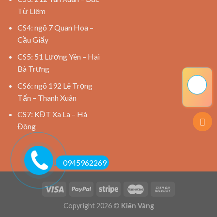
Từ Liêm
CS4: ngõ 7 Quan Hoa –
Cầu Giấy
CS5: 51 Lương Yên – Hai
Bà Trưng
CS6: ngõ 192 Lê Trọng
Tấn – Thanh Xuân
CS7: KĐT Xa La – Hà
Đông
0945962269
Copyright 2026 ©
Kiến Vàng