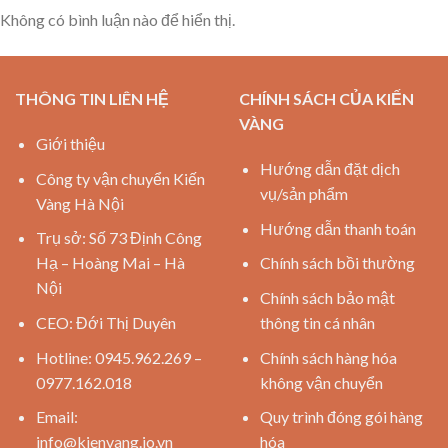
Không có bình luận nào để hiển thị.
THÔNG TIN LIÊN HỆ
CHÍNH SÁCH CỦA KIẾN
VÀNG
Giới thiệu
Hướng dẫn đặt dịch
Công ty vận chuyển Kiến
vụ/sản phẩm
Vàng Hà Nội
Hướng dẫn thanh toán
Trụ sở: Số 73 Định Công
Hạ – Hoàng Mai – Hà
Chính sách bồi thường
Nội
Chính sách bảo mật
CEO: Đới Thị Duyên
thông tin cá nhân
Hotline: 0945.962.269 –
Chính sách hàng hóa
0977.162.018
không vận chuyển
Email:
Quy trình đóng gói hàng
info@kienvang.io.vn
hóa