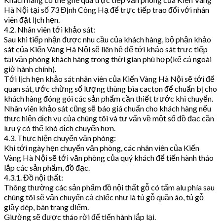
Hà Nội tại số 73 Định Công Hạ để trực tiếp trao đổi với nhân
viên đặt lịch hẹn.
4.2. Nhân viên tới khảo sát:
Sau khi tiếp nhận được nhu cầu của khách hàng, bộ phận khảo
sát của Kiến Vàng Hà Nội sẽ liên hệ để tới khảo sát trực tiếp
tại văn phòng khách hàng trong thời gian phù hợp(kể cả ngoài
giờ hành chính).
Tới lịch hẹn khảo sát nhân viên của Kiến Vàng Hà Nội sẽ tới để
quan sát, ước chừng số lượng thùng bìa cacton để chuẩn bị cho
khách hàng đóng gói các sản phẩm cần thiết trước khi chuyển.
Nhân viên khảo sát cũng sẽ báo giá chuẩn cho khách hàng nếu
thực hiện dịch vụ của chúng tôi và tư vấn về một số đồ đạc cần
lưu ý có thể khó dịch chuyển hơn.
4.3. Thực hiện chuyển văn phòng:
Khi tới ngày hẹn chuyển văn phòng, các nhân viên của Kiến
Vàng Hà Nội sẽ tới văn phòng của quý khách để tiến hành tháo
lắp các sản phẩm, đồ đạc.
4.3.1. Đồ nội thất:
Thông thường các sản phẩm đồ nội thất gỗ có tấm alu phía sau
chúng tôi sẽ vận chuyển cả chiếc như là tủ gỗ quần áo, tủ gỗ
giầy dép, bàn trang điểm.
Giường sẽ được tháo rời để tiến hành lắp lại.