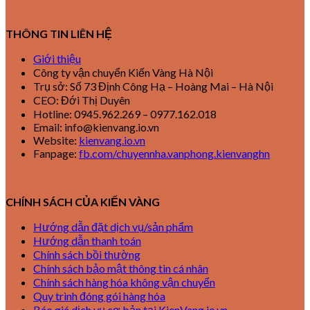
THÔNG TIN LIÊN HỆ
Giới thiệu
Công ty vận chuyển Kiến Vàng Hà Nội
Trụ sở: Số 73 Định Công Hạ – Hoàng Mai – Hà Nội
CEO: Đới Thị Duyên
Hotline: 0945.962.269 – 0977.162.018
Email: info@kienvang.io.vn
Website:
kienvang.io.vn
Fanpage:
fb.com/chuyennha.vanphong.kienvanghn
CHÍNH SÁCH CỦA KIẾN VÀNG
Hướng dẫn đặt dịch vụ/sản phẩm
Hướng dẫn thanh toán
Chính sách bồi thường
Chính sách bảo mật thông tin cá nhân
Chính sách hàng hóa không vận chuyển
Quy trình đóng gói hàng hóa
Báo giá dịch vụ cơ bản tại KienVang.io.vn