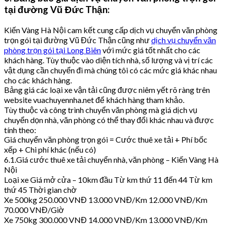
tại đường Vũ Đức Thận:
Kiến Vàng Hà Nội cam kết cung cấp dịch vụ chuyển văn phòng
trọn gói tại đường Vũ Đức Thận cũng như
dịch vụ chuyển văn
phòng trọn gói tại Long Biên
với mức giá tốt nhất cho các
khách hàng. Tùy thuộc vào diện tích nhà, số lượng và vị trí các
vật dụng cần chuyển đi mà chúng tôi có các mức giá khác nhau
cho các khách hàng.
Bảng giá các loại xe vận tải cũng được niêm yết rõ ràng trên
website vuachuyennha.net để khách hàng tham khảo.
Tùy thuộc và công trình chuyển văn phòng mà giá dịch vụ
chuyển dọn nhà, văn phòng có thể thay đổi khác nhau và được
tính theo:
Giá chuyển văn phòng trọn gói = Cước thuê xe tải + Phí bốc
xếp + Chi phí khác (nếu có)
6.1.Giá cước thuê xe tải chuyển nhà, văn phòng – Kiến Vàng Hà
Nội
Loại xe Giá mở cửa – 10km đầu Từ km thứ 11 đến 44 Từ km
thứ 45 Thời gian chờ
Xe 500kg 250.000 VNĐ 13.000 VNĐ/Km 12.000 VNĐ/Km
70.000 VNĐ/Giờ
Xe 750kg 300.000 VNĐ 14.000 VNĐ/Km 13.000 VNĐ/Km