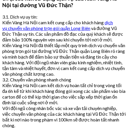
Nội tại đường Vũ Đức Thận?
3.1. Dịch vụ uy tín:
Kiến Vàng Hà Nội cam kết cung cấp cho khách hàng
dịch
vụ chuyển văn phòng trọn gói quận Long Biên
và đường Vũ
Đức Thận uy tín. Các sản phẩm đồ đạc của quý khách sẽ được
đảm bảo 100% nguyên vẹn sau khi chuyển tới nơi ở mới.
Kiến Vàng Hà Nội đã thiết lập một quy trình dịch vụ chuyển văn
phòng trọn gói tại đường Vũ Đức Thận quận Long Biên rõ ràng
và minh bạch để đảm bảo sự thuận tiện và đáng tin cậy cho
khách hàng. Với đội ngũ nhân viên giàu kinh nghiệm, nhiệt tình,
tận tâm và nhiệt huyết, đơn vị cam kết cung cấp dịch vụ chuyển
văn phòng chất lượng cao.
3.2. Chuyển văn phòng nhanh chóng
Kiến Vàng Hà Nội cam kết dịch vụ hoàn tất chỉ trong vòng tối
đa 6h kể từ khi khách hàng đóng gói xong các sản phẩm vào bìa
carton để có thể kịp thời gian cho việc sắp xếp thời gian ổn
định lại cuộc sống nơi ở mới.
Với đội ngũ công nhân bốc vác và xe vận tải chuyên nghiệp,
việc chuyển văn phòng của các khách hàng tại Vũ Đức Thận tới
bất kì nơi nào trong phạm vi 100km sẽ được hoàn tất nhanh
chóng.