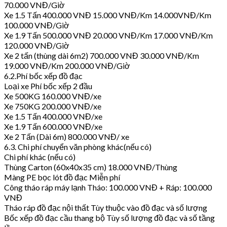
70.000 VNĐ/Giờ
Xe 1.5 Tấn 400.000 VNĐ 15.000 VNĐ/Km 14.000VNĐ/Km
100.000 VNĐ/Giờ
Xe 1.9 Tấn 500.000 VNĐ 20.000 VNĐ/Km 17.000 VNĐ/Km
120.000 VNĐ/Giờ
Xe 2 tấn (thùng dài 6m2) 700.000 VNĐ 30.000 VNĐ/Km
19.000 VNĐ/Km 200.000 VNĐ/Giờ
6.2.Phí bốc xếp đồ đạc
Loại xe Phí bốc xếp 2 đầu
Xe 500KG 160.000 VNĐ/xe
Xe 750KG 200.000 VNĐ/xe
Xe 1.5 Tấn 400.000 VNĐ/xe
Xe 1.9 Tấn 600.000 VNĐ/xe
Xe 2 Tấn (Dài 6m) 800.000 VNĐ/ xe
6.3. Chi phí chuyển văn phòng khác(nếu có)
Chi phí khác (nếu có)
Thùng Carton (60x40x35 cm) 18.000 VNĐ/Thùng
Màng PE bọc lót đồ đạc Miễn phí
Công tháo ráp máy lạnh Tháo: 100.000 VNĐ + Ráp: 100.000
VNĐ
Tháo ráp đồ đạc nội thất Tùy thuộc vào đồ đạc và số lượng
Bốc xếp đồ đạc cầu thang bộ Tùy số lượng đồ đạc và số tầng