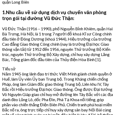
1.Nhu cầu về sử dụng dịch vụ chuyển văn phòng
trọn gói tại đường Vũ Đức Thận:
Vũ Đức Thận (1916 – 1990), phố Nguyễn Bỉnh Khiêm, quận Hai
Bà Trưng, Hà Nội, là 1 trong 7 người đỗ khoá Kĩ sư Công chính
đầu tiên ở Đông Dương (khoá 1944), Hiệu trưởng của trường
Cao đẳng Giao thông Công chính (nay là trường Đại học Giao
thông vận tải) từ 1952 đến 1956, nguyên Thứ trưởng Bộ Kiến
trúc, nguyên Thứ trưởng Bộ Xây dựng, chỉ huy xây dựng Lăng
Bác, Tổng giám đốc đầu tiên của Thủy điện Hòa Bình [1].
Tiểu sử
Năm 1945 ông lãnh đạo trí thức Việt Minh giành chính quyền ở
Huế, làm Ủy viên Ủy ban Trung bộ. Trong Kháng chiến chống
Pháp, ông làm Giám đốc giao thông Trung bộ, Liên khu IV, Tây
Bắc rồi Hiệu trưởng Đại học Giao thông. Ông được Đại tướng
Võ Nguyên Giáp giao chỉ huy mở đường lên Tây Bắc với các địa
danh đèo Lũng Lô, dốc Pha Đin, Phà Tạ Khoa nổi tiếng, góp
phần vào chiến thắng Điện Biên Phủ. Chiến tranh phá hoại miền
Bắc nổ ra, ông trực tiếp chỉ huy xây dựng sân bay Nội Bài cùng
một số công trình quân sự bí mật, đặc biệt là khu ATK, hệ thống