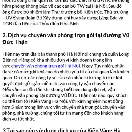
hầm phòng không bảo vệ các cán bộ TW tại Hà Nội. Sau đó
ông được bổ nhiệm làm Thứ trưởng bộ Kiến trúc, Thứ trưởng
– UV Đảng đoàn Bộ Xây dựng, chỉ huy xây dựng Lăng Bác và
TGĐ đầu tiên của Thủy điện Hòa Bình.
2. Dịch vụ chuyển văn phòng trọn gói tại đường Vũ
Đức Thận
Hiện nay trên địa bàn thành phố Hà Nội nói chung và quận Long
Biên nói riêng có khá nhiều đơn vị kinh doanh trong lĩnh
vực
chuyển văn phòng trọn gói Hà Nội
. Ngay Tuy nhiên, phần
đa sẽ có mức giá khá cao do nhiều yếu tố cả chủ quan lẫn khách
quan. Do đó, các công ty sẽ cần cân nhắc kĩ lưỡng trước khi
quyết định gửi gắm niềm tin vào công ty vận chuyển nào.
Nếu vẫn còn lăn tăn khi không biết nên dùng dịch vụ vận
chuyển văn phòng tại đường Vũ Đức Thận như nào, quý khách
có thể tìm tới Kiến Vàng Hà Nội. Với kinh nghiệm hoạt động
hơn 5 năm trong lĩnh vực vận chuyển nhà trọn gói, chuyển văn
phòng, nhà xưởng, chúng tôi tự tin mang đến cho khách hàng
dịch vụ tốt nhất.
3.Tại sao nên sử dụng dịch vụ của Kiến Vàng Hà