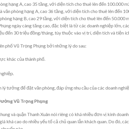
òng hạng A, cao 35 tầng, với diện tích cho thuê lên đến 100.000 m
 văn phòng hạng A, cao 36 tầng, với diện tích cho thuê lên đến 1
phòng hạng B, cao 29 tầng, với diện tích cho thuê lên đến 50.000 
ụng ngày càng tăng cao, đặc biệt là từ các doanh nghiệp lớn, các
đến 30 triệu đồng/tháng, tùy thuộc vào vị trí, diện tích và tiện íc
ên phố Vũ Trọng Phụng bởi những lý do sau:
 vực khác của thành phố.
nghiệp.
m lý tưởng để đặt văn phòng, đáp ứng nhu cầu của các doanh nghi
i Đường Vũ Trọng Phụng
chung và quận Thanh Xuân nói riêng có khá nhiều đơn vị kinh doanh
giá khá cao do nhiều yếu tố cả chủ quan lẫn khách quan. Do đó, cá
 chuyển nào.