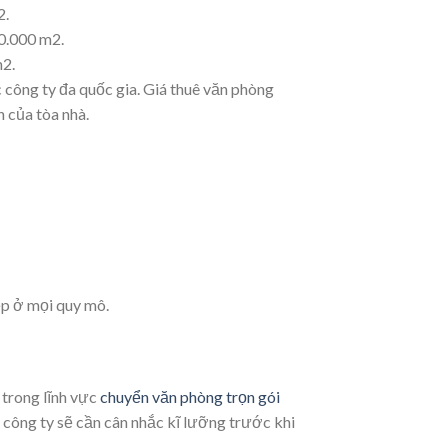
2.
00.000 m2.
m2.
 công ty đa quốc gia. Giá thuê văn phòng
h của tòa nhà.
ệp ở mọi quy mô.
 trong lĩnh vực
chuyển văn phòng trọn gói
c công ty sẽ cần cân nhắc kĩ lưỡng trước khi