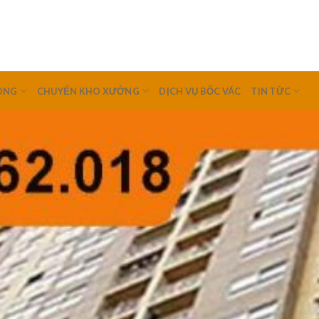
ÒNG
CHUYỂN KHO XƯỞNG
DỊCH VỤ BỐC VÁC
TIN TỨC