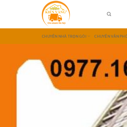
Skip
to
content
CHUYỂN NHÀ TRỌN GÓI
CHUYỂN VĂN PH