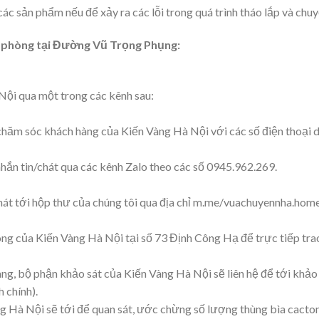
c sản phẩm nếu để xảy ra các lỗi trong quá trình tháo lắp và chu
n phòng tại Đường Vũ Trọng Phụng:
Nội qua một trong các kênh sau:
ố chăm sóc khách hàng của Kiến Vàng Hà Nội với các số điện thoại
ắn tin/chát qua các kênh Zalo theo các số 0945.962.269.
át tới hộp thư của chúng tôi qua địa chỉ m.me/vuachuyennha.hom
ng của Kiến Vàng Hà Nội tại số 73 Định Công Hạ để trực tiếp trao 
ng, bộ phận khảo sát của Kiến Vàng Hà Nội sẽ liên hệ để tới khảo 
 chính).
ng Hà Nội sẽ tới để quan sát, ước chừng số lượng thùng bìa cacto