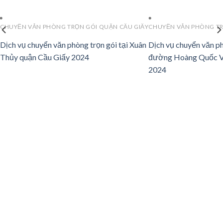
CHUYỂN VĂN PHÒNG TRỌN GÓI QUẬN CẦU GIẤY
CHUYỂN VĂN PHÒNG TR
Dịch vụ chuyển văn phòng trọn gói tại Xuân
Dịch vụ chuyển văn ph
Thủy quận Cầu Giấy 2024
đường Hoàng Quốc V
2024