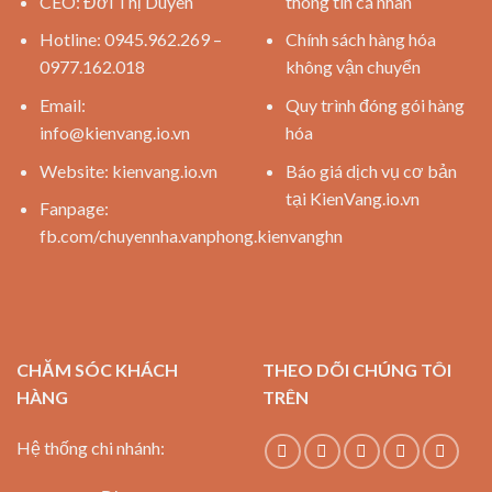
CEO: Đới Thị Duyên
thông tin cá nhân
Hotline: 0945.962.269 –
Chính sách hàng hóa
0977.162.018
không vận chuyển
Email:
Quy trình đóng gói hàng
info@kienvang.io.vn
hóa
Website:
kienvang.io.vn
Báo giá dịch vụ cơ bản
tại KienVang.io.vn
Fanpage:
fb.com/chuyennha.vanphong.kienvanghn
CHĂM SÓC KHÁCH
THEO DÕI CHÚNG TÔI
HÀNG
TRÊN
Hệ thống chi nhánh: