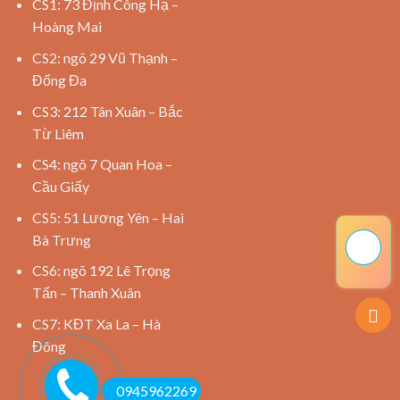
CS1: 73 Định Công Hạ –
Hoàng Mai
CS2: ngõ 29 Vũ Thạnh –
Đống Đa
CS3: 212 Tân Xuân – Bắc
Từ Liêm
CS4: ngõ 7 Quan Hoa –
Cầu Giấy
CS5: 51 Lương Yên – Hai
Bà Trưng
CS6: ngõ 192 Lê Trọng
Tấn – Thanh Xuân
CS7: KĐT Xa La – Hà
Đông
0945962269