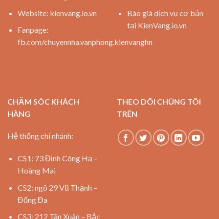
Website:
kienvang.io.vn
Báo giá dịch vụ cơ bản
tại KienVang.io.vn
Fanpage:
fb.com/chuyennha.vanphong.kienvanghn
CHĂM SÓC KHÁCH
THEO DÕI CHÚNG TÔI
HÀNG
TRÊN
Hệ thống chi nhánh:
CS1: 73 Định Công Hạ –
Hoàng Mai
CS2: ngõ 29 Vũ Thạnh –
Đống Đa
CS3: 212 Tân Xuân – Bắc