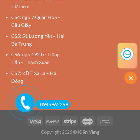
Từ Liêm
CS4: ngõ 7 Quan Hoa –
Cầu Giấy
CS5: 51 Lương Yên – Hai
Bà Trưng
CS6: ngõ 192 Lê Trọng
Tấn – Thanh Xuân
CS7: KĐT Xa La – Hà
Đông
0945962269
Copyright 2026 ©
Kiến Vàng