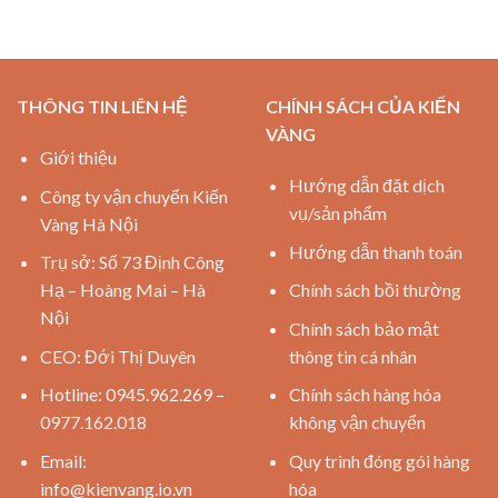
THÔNG TIN LIÊN HỆ
CHÍNH SÁCH CỦA KIẾN
VÀNG
Giới thiệu
Hướng dẫn đặt dịch
Công ty vận chuyển Kiến
vụ/sản phẩm
Vàng Hà Nội
Hướng dẫn thanh toán
Trụ sở: Số 73 Định Công
Hạ – Hoàng Mai – Hà
Chính sách bồi thường
Nội
Chính sách bảo mật
CEO: Đới Thị Duyên
thông tin cá nhân
Hotline: 0945.962.269 –
Chính sách hàng hóa
0977.162.018
không vận chuyển
Email:
Quy trình đóng gói hàng
info@kienvang.io.vn
hóa