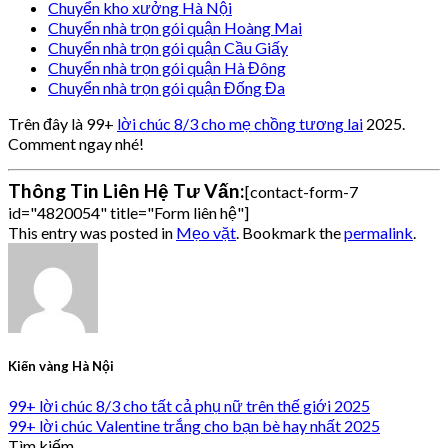
Chuyển kho xưởng Hà Nội
Chuyển nhà trọn gói quận Hoàng Mai
Chuyển nhà trọn gói quận Cầu Giấy
Chuyển nhà trọn gói quận Hà Đông
Chuyển nhà trọn gói quận Đống Đa
Trên đây là 99+
lời chúc 8/3 cho mẹ chồng tương lai
2025.
Comment ngay nhé!
Thông Tin Liên Hệ Tư Vấn:
[contact-form-7
id="4820054" title="Form liên hệ"]
This entry was posted in
Mẹo vặt
. Bookmark the
permalink
.
Kiến vàng Hà Nội
99+ lời chúc 8/3 cho tất cả phụ nữ trên thế giới 2025
99+ lời chúc Valentine trắng cho bạn bè hay nhất 2025
Tìm kiếm