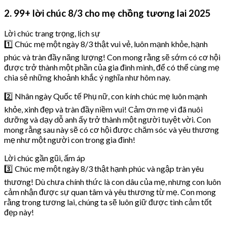
2. 99+ lời chúc 8/3 cho mẹ chồng tương lai 2025
Lời chúc trang trọng, lịch sự
1️⃣ Chúc mẹ một ngày 8/3 thật vui vẻ, luôn mạnh khỏe, hạnh
phúc và tràn đầy năng lượng! Con mong rằng sẽ sớm có cơ hội
được trở thành một phần của gia đình mình, để có thể cùng mẹ
chia sẻ những khoảnh khắc ý nghĩa như hôm nay.
2️⃣ Nhân ngày Quốc tế Phụ nữ, con kính chúc mẹ luôn mạnh
khỏe, xinh đẹp và tràn đầy niềm vui! Cảm ơn mẹ vì đã nuôi
dưỡng và dạy dỗ anh ấy trở thành một người tuyệt vời. Con
mong rằng sau này sẽ có cơ hội được chăm sóc và yêu thương
mẹ như một người con trong gia đình!
Lời chúc gần gũi, ấm áp
3️⃣ Chúc mẹ một ngày 8/3 thật hạnh phúc và ngập tràn yêu
thương! Dù chưa chính thức là con dâu của mẹ, nhưng con luôn
cảm nhận được sự quan tâm và yêu thương từ mẹ. Con mong
rằng trong tương lai, chúng ta sẽ luôn giữ được tình cảm tốt
đẹp này!