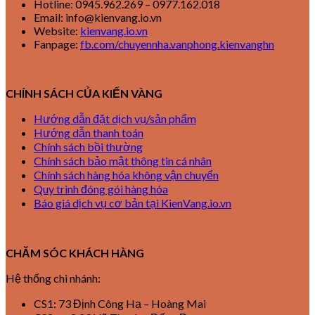
Hotline: 0945.962.269 – 0977.162.018
Email: info@kienvang.io.vn
Website:
kienvang.io.vn
Fanpage:
fb.com/chuyennha.vanphong.kienvanghn
CHÍNH SÁCH CỦA KIẾN VÀNG
Hướng dẫn đặt dịch vụ/sản phẩm
Hướng dẫn thanh toán
Chính sách bồi thường
Chính sách bảo mật thông tin cá nhân
Chính sách hàng hóa không vận chuyển
Quy trình đóng gói hàng hóa
Báo giá dịch vụ cơ bản tại KienVang.io.vn
CHĂM SÓC KHÁCH HÀNG
Hệ thống chi nhánh:
CS1: 73 Định Công Hạ – Hoàng Mai