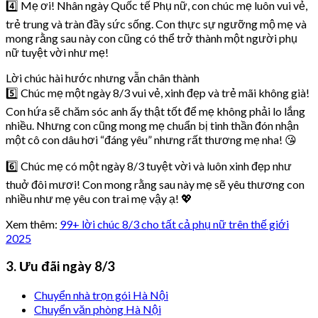
4️⃣ Mẹ ơi! Nhân ngày Quốc tế Phụ nữ, con chúc mẹ luôn vui vẻ,
trẻ trung và tràn đầy sức sống. Con thực sự ngưỡng mộ mẹ và
mong rằng sau này con cũng có thể trở thành một người phụ
nữ tuyệt vời như mẹ!
Lời chúc hài hước nhưng vẫn chân thành
5️⃣ Chúc mẹ một ngày 8/3 vui vẻ, xinh đẹp và trẻ mãi không già!
Con hứa sẽ chăm sóc anh ấy thật tốt để mẹ không phải lo lắng
nhiều. Nhưng con cũng mong mẹ chuẩn bị tinh thần đón nhận
một cô con dâu hơi “đáng yêu” nhưng rất thương mẹ nha! 😘
6️⃣ Chúc mẹ có một ngày 8/3 tuyệt vời và luôn xinh đẹp như
thuở đôi mươi! Con mong rằng sau này mẹ sẽ yêu thương con
nhiều như mẹ yêu con trai mẹ vậy ạ! 💖
Xem thêm:
99+ lời chúc 8/3 cho tất cả phụ nữ trên thế giới
2025
3. Ưu đãi ngày 8/3
Chuyển nhà trọn gói Hà Nội
Chuyển văn phòng Hà Nội