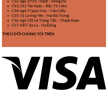
CS2: ngõ 29 Vũ Thạnh – Đống Đa
CS3: 212 Tân Xuân – Bắc Từ Liêm
CS4: ngõ 7 Quan Hoa – Cầu Giấy
CS5: 51 Lương Yên – Hai Bà Trưng
CS6: ngõ 192 Lê Trọng Tấn – Thanh Xuân
CS7: KĐT Xa La – Hà Đông
THEO DÕI CHÚNG TÔI TRÊN