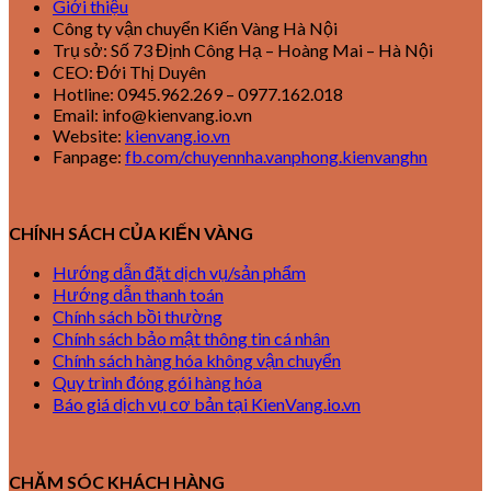
Giới thiệu
Công ty vận chuyển Kiến Vàng Hà Nội
Trụ sở: Số 73 Định Công Hạ – Hoàng Mai – Hà Nội
CEO: Đới Thị Duyên
Hotline: 0945.962.269 – 0977.162.018
Email: info@kienvang.io.vn
Website:
kienvang.io.vn
Fanpage:
fb.com/chuyennha.vanphong.kienvanghn
CHÍNH SÁCH CỦA KIẾN VÀNG
Hướng dẫn đặt dịch vụ/sản phẩm
Hướng dẫn thanh toán
Chính sách bồi thường
Chính sách bảo mật thông tin cá nhân
Chính sách hàng hóa không vận chuyển
Quy trình đóng gói hàng hóa
Báo giá dịch vụ cơ bản tại KienVang.io.vn
CHĂM SÓC KHÁCH HÀNG