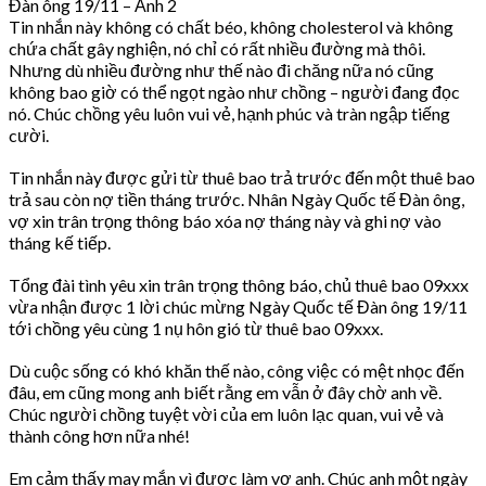
Đàn ông 19/11 – Ảnh 2
Tin nhắn này không có chất béo, không cholesterol và không
chứa chất gây nghiện, nó chỉ có rất nhiều đường mà thôi.
Nhưng dù nhiều đường như thế nào đi chăng nữa nó cũng
không bao giờ có thể ngọt ngào như chồng – người đang đọc
nó. Chúc chồng yêu luôn vui vẻ, hạnh phúc và tràn ngập tiếng
cười.
Tin nhắn này được gửi từ thuê bao trả trước đến một thuê bao
trả sau còn nợ tiền tháng trước. Nhân Ngày Quốc tế Đàn ông,
vợ xin trân trọng thông báo xóa nợ tháng này và ghi nợ vào
tháng kế tiếp.
Tổng đài tình yêu xin trân trọng thông báo, chủ thuê bao 09xxx
vừa nhận được 1 lời chúc mừng Ngày Quốc tế Đàn ông 19/11
tới chồng yêu cùng 1 nụ hôn gió từ thuê bao 09xxx.
Dù cuộc sống có khó khăn thế nào, công việc có mệt nhọc đến
đâu, em cũng mong anh biết rằng em vẫn ở đây chờ anh về.
Chúc người chồng tuyệt vời của em luôn lạc quan, vui vẻ và
thành công hơn nữa nhé!
Em cảm thấy may mắn vì được làm vợ anh. Chúc anh một ngày