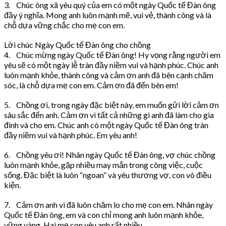
3. Chúc ông xã yêu quý của em có một ngày Quốc tế Đàn ông
đầy ý nghĩa. Mong anh luôn mạnh mẽ, vui vẻ, thành công và là
chỗ dựa vững chắc cho mẹ con em.
Lời chúc Ngày Quốc tế Đàn ông cho chồng
4. Chúc mừng ngày Quốc tế Đàn ông! Hy vọng rằng người em
yêu sẽ có một ngày lễ tràn đầy niềm vui và hạnh phúc. Chúc anh
luôn mạnh khỏe, thành công và cảm ơn anh đã bên cạnh chăm
sóc, là chỗ dựa mẹ con em. Cảm ơn đã đến bên em!
5. Chồng ơi, trong ngày đặc biệt này, em muốn gửi lời cảm ơn
sâu sắc đến anh. Cảm ơn vì tất cả những gì anh đã làm cho gia
đình và cho em. Chúc anh có một ngày Quốc tế Đàn ông tràn
đầy niềm vui và hạnh phúc. Em yêu anh!
6. Chồng yêu ơi! Nhân ngày Quốc tế Đàn ông, vợ chúc chồng
luôn mạnh khỏe, gặp nhiều may mắn trong công việc, cuộc
sống. Đặc biệt là luôn “ngoan” và yêu thương vợ, con vô điều
kiện.
7. Cảm ơn anh vì đã luôn chăm lo cho mẹ con em. Nhân ngày
Quốc tế Đàn ông, em và con chỉ mong anh luôn mạnh khỏe,
vững vàng. Hai mẹ con yêu anh rất nhiều.