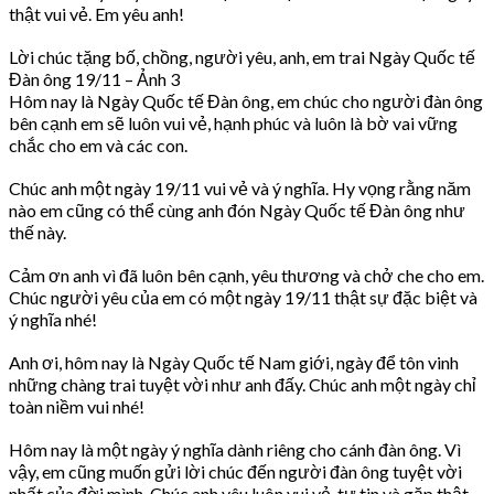
thật vui vẻ. Em yêu anh!
Lời chúc tặng bố, chồng, người yêu, anh, em trai Ngày Quốc tế
Đàn ông 19/11 – Ảnh 3
Hôm nay là Ngày Quốc tế Đàn ông, em chúc cho người đàn ông
bên cạnh em sẽ luôn vui vẻ, hạnh phúc và luôn là bờ vai vững
chắc cho em và các con.
Chúc anh một ngày 19/11 vui vẻ và ý nghĩa. Hy vọng rằng năm
nào em cũng có thể cùng anh đón Ngày Quốc tế Đàn ông như
thế này.
Cảm ơn anh vì đã luôn bên cạnh, yêu thương và chở che cho em.
Chúc người yêu của em có một ngày 19/11 thật sự đặc biệt và
ý nghĩa nhé!
Anh ơi, hôm nay là Ngày Quốc tế Nam giới, ngày để tôn vinh
những chàng trai tuyệt vời như anh đấy. Chúc anh một ngày chỉ
toàn niềm vui nhé!
Hôm nay là một ngày ý nghĩa dành riêng cho cánh đàn ông. Vì
vậy, em cũng muốn gửi lời chúc đến người đàn ông tuyệt vời
nhất của đời mình. Chúc anh yêu luôn vui vẻ, tự tin và gặp thật