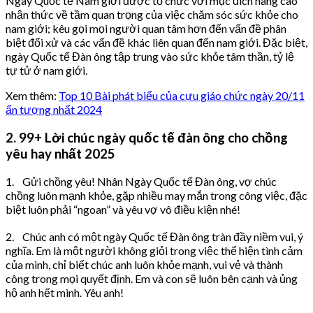
Ngày Quốc tế Nam giới được tổ chức với mục đích nâng cao
nhận thức về tầm quan trọng của việc chăm sóc sức khỏe cho
nam giới; kêu gọi mọi người quan tâm hơn đến vấn đề phân
biệt đối xử và các vấn đề khác liên quan đến nam giới. Đặc biệt,
ngày Quốc tế Đàn ông tập trung vào sức khỏe tâm thần, tỷ lệ
tự tử ở nam giới.
Xem thêm:
Top 10 Bài phát biểu của cựu giáo chức ngày 20/11
ấn tượng nhất 2024
2. 99+ Lời chúc ngày quốc tế đàn ông cho chồng
yêu hay nhất 2025
1. Gửi chồng yêu! Nhân Ngày Quốc tế Đàn ông, vợ chúc
chồng luôn mạnh khỏe, gặp nhiều may mắn trong công việc, đặc
biệt luôn phải “ngoan” và yêu vợ vô điều kiện nhé!
2. Chúc anh có một ngày Quốc tế Đàn ông tràn đầy niềm vui, ý
nghĩa. Em là một người không giỏi trong việc thể hiện tình cảm
của mình, chỉ biết chúc anh luôn khỏe mạnh, vui vẻ và thành
công trong mọi quyết định. Em và con sẽ luôn bên cạnh và ủng
hộ anh hết mình. Yêu anh!