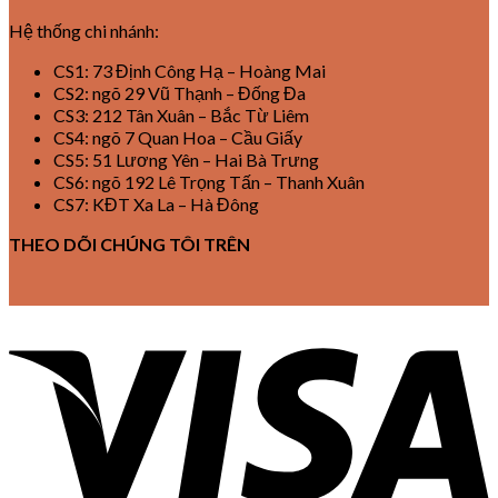
Hệ thống chi nhánh:
CS1: 73 Định Công Hạ – Hoàng Mai
CS2: ngõ 29 Vũ Thạnh – Đống Đa
CS3: 212 Tân Xuân – Bắc Từ Liêm
CS4: ngõ 7 Quan Hoa – Cầu Giấy
CS5: 51 Lương Yên – Hai Bà Trưng
CS6: ngõ 192 Lê Trọng Tấn – Thanh Xuân
CS7: KĐT Xa La – Hà Đông
THEO DÕI CHÚNG TÔI TRÊN