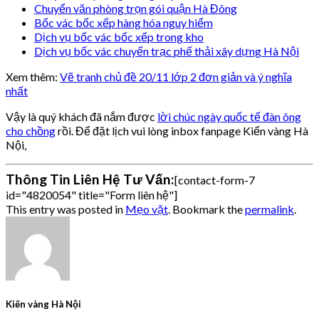
Chuyển văn phòng trọn gói quận Hà Đông
Bốc vác bốc xếp hàng hóa nguy hiểm
Dịch vụ bốc vác bốc xếp trong kho
Dịch vụ bốc vác chuyển trạc phế thải xây dựng Hà Nội
Xem thêm:
Vẽ tranh chủ đề 20/11 lớp 2 đơn giản và ý nghĩa
nhất
Vậy là quý khách đã nắm được
lời chúc ngày quốc tế đàn ông
cho chồng
rồi. Để đặt lịch vui lòng inbox fanpage Kiến vàng Hà
Nội,
Thông Tin Liên Hệ Tư Vấn:
[contact-form-7
id="4820054" title="Form liên hệ"]
This entry was posted in
Mẹo vặt
. Bookmark the
permalink
.
Kiến vàng Hà Nội