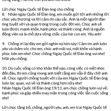
Lời chúc Ngày Quốc tế Đàn ông cho chồng
8. Nhân ngày Quốc tế Đàn ông, em muốn gửi tới anh những lời
chúc yêu thương và lời cảm ơn sâu sắc. Anh là một người đàn
ông tuyệt vời và quan trọng trong cuộc đời em. Chúc anh sẽ
luôn được mạnh khỏe, hạnh phúc và thành công. Anh là nguồn
động viên và là chỗ dựa vững chắc của mẹ con em. Yêu anh!
9. Chồng ơi lại đây em gửi nghìn nụ hôn này! Cảm ơn anh luôn
yêu và chăm sóc cho em, chúc anh mãi vui, mãi khỏe và hạnh
phúc bên em nhé! Chúc chồng Ngày Quốc tế Đàn ông vui nhé!
Mãi yêu chồng.
10. Dù cuộc sống có khó khăn thế nào, công việc có mệt nhọc
đến đâu, thì em cũng mong anh biết rằng em vẫn ở đây chờ anh
về. Chúc người chồng tuyệt vời của em Ngày Quốc tế Đàn ông
luôn lạc quan, vui vẻ và thành công hơn nữa nhé!
Nhân Ngày Quốc tế Đàn ông 19/11, em chúc chồng luôn vui vẻ,
hạnh phúc và gặp nhiều may mắn trong công việc lẫn cuộc sống
nhé!
Lời chúc tặng bố, chồng, người yêu, anh, em trai Ngày Quốc tế