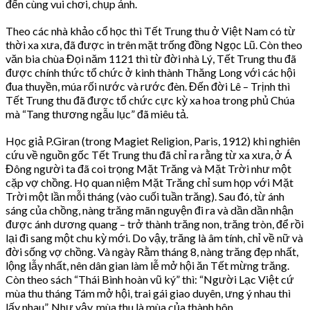
đến cùng vui chơi, chụp ảnh.
Theo các nhà khảo cổ học thì Tết Trung thu ở Việt Nam có từ
thời xa xưa, đã được in trên mặt trống đồng Ngọc Lũ. Còn theo
văn bia chùa Đọi năm 1121 thì từ đời nhà Lý, Tết Trung thu đã
được chính thức tổ chức ở kinh thành Thăng Long với các hội
đua thuyền, múa rối nước và rước đèn. Đến đời Lê – Trịnh thì
Tết Trung thu đã được tổ chức cực kỳ xa hoa trong phủ Chúa
mà “Tang thương ngẫu lục” đã miêu tả.
Học giả P.Giran (trong Magiet Religion, Paris, 1912) khi nghiên
cứu về nguồn gốc Tết Trung thu đã chỉ ra rằng từ xa xưa, ở Á
Đông người ta đã coi trọng Mặt Trăng và Mặt Trời như một
cặp vợ chồng. Họ quan niệm Mặt Trăng chỉ sum họp với Mặt
Trời một lần mỗi tháng (vào cuối tuần trăng). Sau đó, từ ánh
sáng của chồng, nàng trăng mãn nguyện đi ra và dần dần nhận
được ánh dương quang – trở thành trăng non, trăng tròn, để rồi
lại đi sang một chu kỳ mới. Do vậy, trăng là âm tính, chỉ về nữ và
đời sống vợ chồng. Và ngày Rằm tháng 8, nàng trăng đẹp nhất,
lộng lẫy nhất, nên dân gian làm lễ mở hội ăn Tết mừng trăng.
Còn theo sách “Thái Bình hoàn vũ ký” thì: “Người Lạc Việt cứ
mùa thu tháng Tám mở hội, trai gái giao duyên, ưng ý nhau thì
lấy nhau”. Như vậy, mùa thu là mùa của thành hôn.