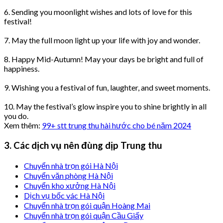
6. Sending you moonlight wishes and lots of love for this
festival!
7. May the full moon light up your life with joy and wonder.
8. Happy Mid-Autumn! May your days be bright and full of
happiness.
9. Wishing you a festival of fun, laughter, and sweet moments.
10. May the festival’s glow inspire you to shine brightly in all
you do.
Xem thêm:
99+ stt trung thu hài hước cho bé năm 2024
3. Các dịch vụ nên đùng dịp Trung thu
Chuyển nhà trọn gói Hà Nội
Chuyển văn phòng Hà Nội
Chuyển kho xưởng Hà Nội
Dịch vụ bốc vác Hà Nội
Chuyển nhà trọn gói quận Hoàng Mai
Chuyển nhà trọn gói quận Cầu Giấy