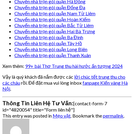
Chuyển nhà trọn gói quận Hà Đông
Chuyển nhà trọn gói quận Đống Đa
Chuyển nhà trọn gói quận Nam Từ Liêm
Chuyển nhà trọn gói quận Hoàn Kiếm
Chuyển nhà trọn gói quận Bắc Từ Liêm
Chuyển nhà trọn gói quận Hai Bà Trưng
Chuyển nhà trọn gói quận Ba Đình
Chuyển nhà trọn gói quận Tây Hồ
Chuyển nhà trọn gói quận Long Biên
Chuyển nhà trọn gói quận Thanh Xuân
Xem thêm:
99+ bài Thơ Trung thu hài hước ấn tượng 2024
Vậy là quý khách đã nắm được các
lời chúc tết trung thu cho
các cháu
rồi. Để đặt mua vui lòng inbox
fanpage Kiến vàng Hà
Nội
.
Thông Tin Liên Hệ Tư Vấn:
[contact-form-7
id="4820054" title="Form liên hệ"]
This entry was posted in
Mẹo vặt
. Bookmark the
permalink
.