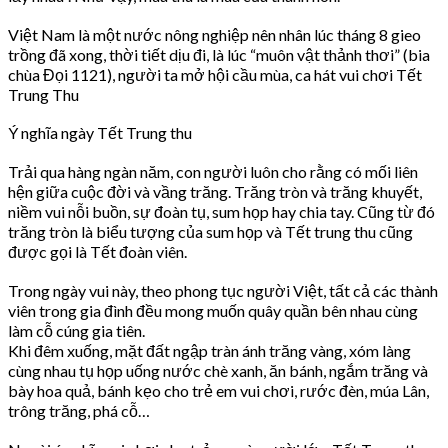
Việt Nam là một nước nông nghiệp nên nhân lúc tháng 8 gieo
trồng đã xong, thời tiết dịu đi, là lúc “muôn vật thảnh thơi” (bia
chùa Đọi 1121), người ta mở hội cầu mùa, ca hát vui chơi Tết
Trung Thu
Ý nghĩa ngày Tết Trung thu
Trải qua hàng ngàn năm, con người luôn cho rằng có mối liên
hện giữa cuộc đời và vầng trăng. Trăng tròn và trăng khuyết,
niềm vui nỗi buồn, sự đoàn tụ, sum họp hay chia tay. Cũng từ đó
trăng tròn là biểu tượng của sum họp và Tết trung thu cũng
được gọi là Tết đoàn viên.
Trong ngày vui này, theo phong tục người Việt, tất cả các thành
viên trong gia đình đều mong muốn quây quần bên nhau cùng
làm cỗ cúng gia tiên.
Khi đêm xuống, mặt đất ngập tràn ánh trăng vàng, xóm làng
cùng nhau tụ họp uống nước chè xanh, ăn bánh, ngắm trăng và
bày hoa quả, bánh kẹo cho trẻ em vui chơi, rước đèn, múa Lân,
trông trăng, phá cỗ…