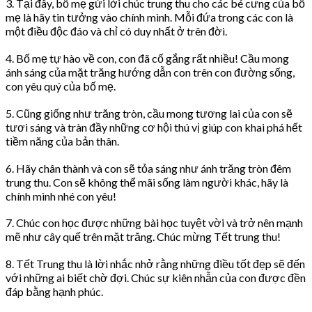
3. Tại đây, bố mẹ gửi lời chúc trung thu cho các bé cưng của bố
mẹ là hãy tin tưởng vào chính mình. Mỗi đứa trong các con là
một điều độc đáo và chỉ có duy nhất ở trên đời.
4. Bố mẹ tự hào về con, con đã cố gắng rất nhiều! Cầu mong
ánh sáng của mặt trăng hướng dẫn con trên con đường sống,
con yêu quý của bố mẹ.
5. Cũng giống như trăng tròn, cầu mong tương lai của con sẽ
tươi sáng và tràn đầy những cơ hội thú vị giúp con khai phá hết
tiềm năng của bản thân.
6. Hãy chân thành và con sẽ tỏa sáng như ánh trăng tròn đêm
trung thu. Con sẽ không thể mãi sống làm người khác, hãy là
chính mình nhé con yêu!
7. Chúc con học được những bài học tuyệt vời và trở nên mạnh
mẽ như cây quế trên mặt trăng. Chúc mừng Tết trung thu!
8. Tết Trung thu là lời nhắc nhở rằng những điều tốt đẹp sẽ đến
với những ai biết chờ đợi. Chúc sự kiên nhẫn của con được đền
đáp bằng hạnh phúc.