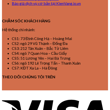
Báo giá dịch vụ cơ bản tại KienVang.io.vn
CHĂM SÓC KHÁCH HÀNG
Hệ thống chi nhánh:
CS1: 73 Định Công Hạ – Hoàng Mai
CS2: ngõ 29 Vũ Thạnh – Đống Đa
CS3: 212 Tân Xuân – Bắc Từ Liêm
CS4: ngõ 7 Quan Hoa – Cầu Giấy
CS5: 51 Lương Yên – Hai Bà Trưng
CS6: ngõ 192 Lê Trọng Tấn – Thanh Xuân
CS7: KĐT Xa La – Hà Đông
THEO DÕI CHÚNG TÔI TRÊN