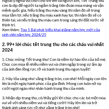
Ngoài ý nghĩa vui chơi cho trẻ em và người lớn, Tết Trung thu
còn là dịp để người ta ngắm trăng tiên đoán mùa màng và vận
mệnh quốc gia. Nếu trăng thu màu vàng thì năm đó sẽ trúng
mùa tằm tơ, nếu trăng thu màu xanh hay lục thì năm đó sẽ có
thiên tai, và nếu trăng thu màu cam trong sáng thì đất nước sẽ
thịnh trị.
Xem thêm:
Top 5 Bài phát biểu khai giảng năm học mới của
sinh viên năm học 2024/25
2. 99+ lời chúc tết trung thu cho các cháu vui nhất
2024
1. Chúc mừng Tết trung thu! Con là niềm tự hào lớn của bố mẹ.
Chúc con mùa lễ nhiều niềm vui và chìm ngập trong sự ấm áp
của ánh đèn lồng rực rỡ và bánh trung thu ngon tuyệt!
2. Hãy tỏa sáng như vầng trăng tròn, con nhé! Mỗi ngày con lớn
lên là một ngày hạnh phúc của gia đình. Mong con luôn nở nụ
cười ngọt ngào như nhân bánh trung thu của mình.
3. Nhận dịp trung thu, cô/thầy gửi lời chúc cho các bé một mùa
vui vẻ với nhiều niềm vui và tiếng cười! Hãy lớn lên và trở
thành ánh sáng rực rỡ như vầng trăng tròn nhé!