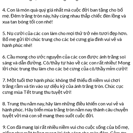
4. Con là món quà quý giá nhất mà cuộc đời ban tặng cho bố
mẹ. Đêm trăng tròn này, hãy cùng nhau thắp chiếc đèn lồng và
xua tan bóng tối con nhé!
5. Nụ cười của các con làm cho mọi thứ trở nên tươi đẹp hơn.
Bố mẹ gửi lời chúc trung cho các bé cưng gia đình vui vẻ và
hạnh phúc nhé!
6. Cầu mong cho ước nguyện của các con được ánh trăng soi
sáng và dẫn đường. Cô/thầy tự hào về các con rất nhiều! Mong
lời chúc trung thu làm cho các bé cưng của cô/thầy mỉm cười!
7. Một tuổi thơ hạnh phúc không thể thiếu đi niềm vui chơi
trăng rằm và tin vào sự diệu kỳ của ánh trăng tròn. Chúc cục
cưng mùa Tết trung thu tuyệt vời!
8. Trung thu năm nay, hãy làm những điều khiến con vui vẻ và
hạnh phúc. Hãy biến mùa trăng tròn năm nay thành câu chuyện
tuyệt vời mà con sẽ mang theo suốt cuộc đời.
9. Con đã mang lại rất nhiều niềm vui cho cuộc sống của bố mẹ,
giống như mặt trăng mang lại ánh sáng cho màn đêm. Cảm ơn