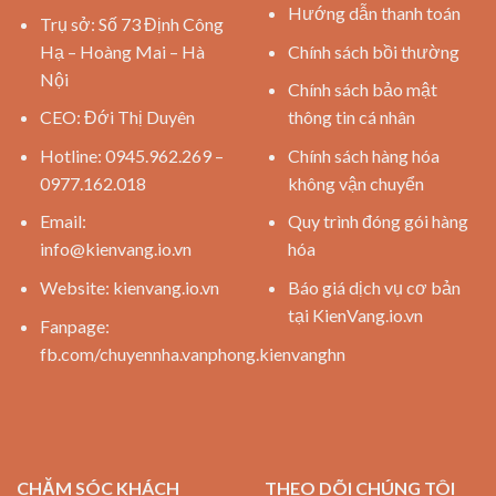
Hướng dẫn thanh toán
Trụ sở: Số 73 Định Công
Hạ – Hoàng Mai – Hà
Chính sách bồi thường
Nội
Chính sách bảo mật
CEO: Đới Thị Duyên
thông tin cá nhân
Hotline: 0945.962.269 –
Chính sách hàng hóa
0977.162.018
không vận chuyển
Email:
Quy trình đóng gói hàng
info@kienvang.io.vn
hóa
Website:
kienvang.io.vn
Báo giá dịch vụ cơ bản
tại KienVang.io.vn
Fanpage:
fb.com/chuyennha.vanphong.kienvanghn
CHĂM SÓC KHÁCH
THEO DÕI CHÚNG TÔI