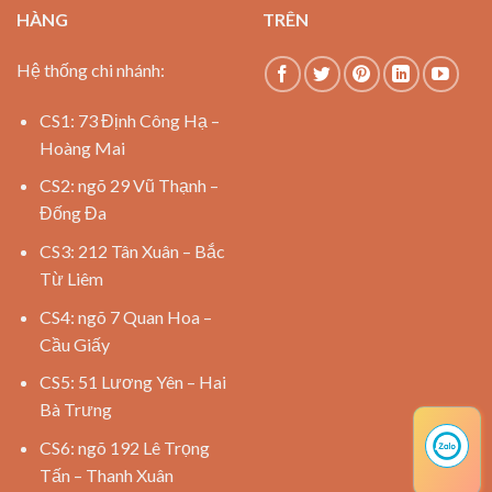
HÀNG
TRÊN
Hệ thống chi nhánh:
CS1: 73 Định Công Hạ –
Hoàng Mai
CS2: ngõ 29 Vũ Thạnh –
Đống Đa
CS3: 212 Tân Xuân – Bắc
Từ Liêm
CS4: ngõ 7 Quan Hoa –
Cầu Giấy
CS5: 51 Lương Yên – Hai
Bà Trưng
CS6: ngõ 192 Lê Trọng
Tấn – Thanh Xuân