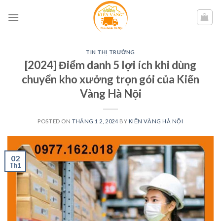
Skip
to
content
TIN THỊ TRƯỜNG
[2024] Điểm danh 5 lợi ích khi dùng
chuyển kho xưởng trọn gói của Kiến
Vàng Hà Nội
POSTED ON
THÁNG 1 2, 2024
BY
KIẾN VÀNG HÀ NỘI
02
Th1