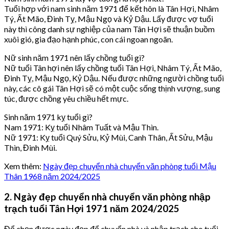
Tuổi hợp với nam sinh năm 1971 để kết hôn là Tân Hợi, Nhâm
Tý, Ất Mão, Đinh Tỵ, Mậu Ngọ và Kỷ Dậu. Lấy được vợ tuổi
này thì công danh sự nghiệp của nam Tân Hợi sẽ thuận buồm
xuôi gió, gia đạo hạnh phúc, con cái ngoan ngoãn.
Nữ sinh năm 1971 nên lấy chồng tuổi gì?
Nữ tuổi Tân hợi nên lấy chồng tuổi Tân Hợi, Nhâm Tý, Ất Mão,
Đinh Tỵ, Mậu Ngọ, Kỷ Dậu. Nếu được những người chồng tuổi
này, các cô gái Tân Hợi sẽ có một cuộc sống thịnh vượng, sung
túc, được chồng yêu chiều hết mực.
Sinh năm 1971 kỵ tuổi gì?
Nam 1971: Kỵ tuổi Nhâm Tuất và Mậu Thìn.
Nữ 1971: Kỵ tuổi Quý Sửu, Kỷ Mùi, Canh Thân, Ất Sửu, Mậu
Thìn, Đinh Mùi.
Xem thêm:
Ngày đẹp chuyển nhà chuyển văn phòng tuổi Mậu
Thân 1968 năm 2024/2025
2. Ngày đẹp chuyển nhà chuyển văn phòng nhập
trạch tuổi Tân Hợi 1971 năm 2024/2025
Để chọn được ngày đẹp để chuyển nhà và nhập trạch cho tuổi