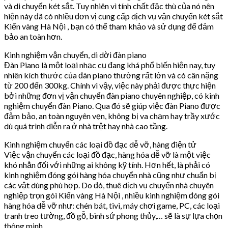
và di chuyển két sắt. Tuy nhiên vì tính chất đặc thù của nó nên
hiện này đã có nhiều đơn vị cung cấp dịch vụ vận chuyển két sắt
Kiến vàng Hà Nội , bạn có thể tham khảo và sử dụng để đảm
bảo an toàn hơn.
Kinh nghiệm vận chuyển, di dời đàn piano
Đàn Piano là một loại nhạc cụ đang khá phổ biến hiện nay, tuy
nhiên kích thước của đàn piano thường rất lớn và có cân nặng
từ 200 đến 300kg. Chính vì vậy, việc này phải được thực hiện
bởi những đơn vị vận chuyển đàn piano chuyên nghiệp, có kinh
nghiệm chuyển đàn Piano. Qua đó sẽ giúp việc đàn Piano được
đảm bảo, an toàn nguyên vẹn, không bị va chạm hay trầy xước
dù quá trình diễn ra ở nhà trệt hay nhà cao tầng.
Kinh nghiệm chuyển các loại đồ đạc dễ vỡ, hàng điện tử
Việc vận chuyển các loại đồ đạc, hàng hóa dễ vỡ là một việc
khó nhằn đối với những ai không kỹ tính. Hơn hết, là phải có
kinh nghiệm đóng gói hàng hóa chuyển nhà cũng như chuẩn bị
các vật dùng phù hợp. Do đó, thuê dịch vụ chuyển nhà chuyên
nghiệp trọn gói Kiến vàng Hà Nội , nhiều kinh nghiệm đóng gói
hàng hóa dễ vỡ như: chén bát, tivi, máy chơi game, PC, các loại
tranh treo tường, đồ gỗ, bình sứ phong thủy,… sẽ là sự lựa chọn
thông minh.