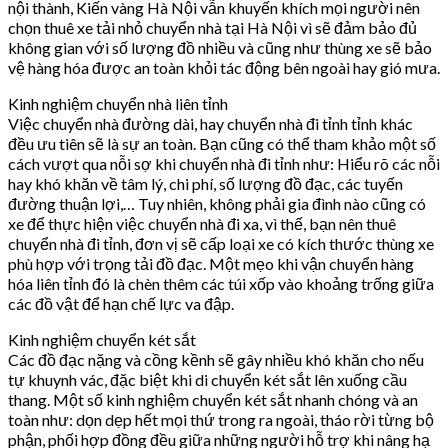
nội thành, Kiến vàng Hà Nội vẫn khuyến khích mọi người nên
chọn thuê xe tải nhỏ chuyển nhà tại Hà Nội vì sẽ đảm bảo đủ
không gian với số lượng đồ nhiều và cũng như thùng xe sẽ bảo
vệ hàng hóa được an toàn khỏi tác động bên ngoài hay gió mưa.
Kinh nghiệm chuyển nhà liên tỉnh
Việc chuyển nhà đường dài, hay chuyển nhà đi tỉnh tỉnh khác
đều ưu tiên sẽ là sự an toàn. Bạn cũng có thể tham khảo một số
cách vượt qua nỗi sợ khi chuyển nhà đi tỉnh như: Hiểu rõ các nỗi
hay khó khăn về tâm lý, chi phí, số lượng đồ đạc, các tuyến
đường thuận lợi,… Tuy nhiên, không phải gia đình nào cũng có
xe để thực hiện việc chuyển nhà đi xa, vì thế, bạn nên thuê
chuyển nhà đi tỉnh, đơn vị sẽ cấp loại xe có kích thước thùng xe
phù hợp với trọng tải đồ đạc. Một mẹo khi vận chuyển hàng
hóa liên tỉnh đó là chèn thêm các túi xốp vào khoảng trống giữa
các đồ vật để hạn chế lực va đập.
Kinh nghiệm chuyển két sắt
Các đồ đạc nặng và cồng kềnh sẽ gây nhiều khó khăn cho nếu
tự khuynh vác, đặc biệt khi di chuyển két sắt lên xuống cầu
thang. Một số kinh nghiệm chuyển két sắt nhanh chóng và an
toàn như: dọn dẹp hết mọi thứ trong ra ngoài, tháo rời từng bộ
phận, phối hợp đồng đều giữa những người hỗ trợ khi nâng hạ