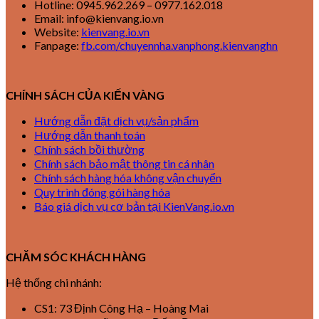
Hotline: 0945.962.269 – 0977.162.018
Email: info@kienvang.io.vn
Website:
kienvang.io.vn
Fanpage:
fb.com/chuyennha.vanphong.kienvanghn
CHÍNH SÁCH CỦA KIẾN VÀNG
Hướng dẫn đặt dịch vụ/sản phẩm
Hướng dẫn thanh toán
Chính sách bồi thường
Chính sách bảo mật thông tin cá nhân
Chính sách hàng hóa không vận chuyển
Quy trình đóng gói hàng hóa
Báo giá dịch vụ cơ bản tại KienVang.io.vn
CHĂM SÓC KHÁCH HÀNG
Hệ thống chi nhánh:
CS1: 73 Định Công Hạ – Hoàng Mai