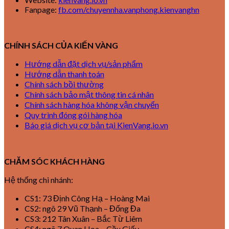
Fanpage:
fb.com/chuyennha.vanphong.kienvanghn
CHÍNH SÁCH CỦA KIẾN VÀNG
Hướng dẫn đặt dịch vụ/sản phẩm
Hướng dẫn thanh toán
Chính sách bồi thường
Chính sách bảo mật thông tin cá nhân
Chính sách hàng hóa không vận chuyển
Quy trình đóng gói hàng hóa
Báo giá dịch vụ cơ bản tại KienVang.io.vn
CHĂM SÓC KHÁCH HÀNG
Hệ thống chi nhánh:
CS1: 73 Định Công Hạ – Hoàng Mai
CS2: ngõ 29 Vũ Thạnh – Đống Đa
CS3: 212 Tân Xuân – Bắc Từ Liêm
CS4: ngõ 7 Quan Hoa – Cầu Giấy