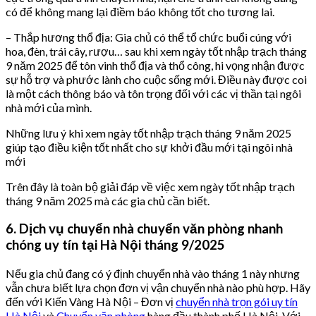
có để không mang lại điềm báo không tốt cho tương lai.
– Thắp hương thổ địa: Gia chủ có thể tổ chức buổi cúng với
hoa, đèn, trái cây, rượu… sau khi xem ngày tốt nhập trạch tháng
9 năm 2025 để tôn vinh thổ địa và thổ công, hi vọng nhận được
sự hỗ trợ và phước lành cho cuộc sống mới. Điều này được coi
là một cách thông báo và tôn trọng đối với các vị thần tại ngôi
nhà mới của mình.
Những lưu ý khi xem ngày tốt nhập trạch tháng 9 năm 2025
giúp tạo điều kiện tốt nhất cho sự khởi đầu mới tại ngôi nhà
mới
Trên đây là toàn bộ giải đáp về việc xem ngày tốt nhập trạch
tháng 9 năm 2025 mà các gia chủ cần biết.
6. Dịch vụ chuyển nhà chuyển văn phòng nhanh
chóng uy tín tại Hà Nội tháng 9/2025
Nếu gia chủ đang có ý định chuyển nhà vào tháng 1 này nhưng
vẫn chưa biết lựa chọn đơn vị vận chuyển nhà nào phù hợp. Hãy
đến với Kiến Vàng Hà Nội – Đơn vị
chuyển nhà trọn gói uy tín
Hà Nội
và
Chuyển văn phòng
hàng đầu thành phố Hà Nội. Với