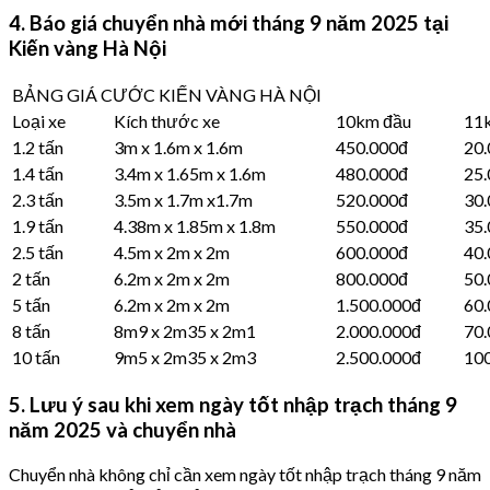
4. Báo giá chuyển nhà mới tháng 9 năm 2025 tại
Kiến vàng Hà Nội
BẢNG GIÁ CƯỚC KIẾN VÀNG HÀ NỘI
Loại xe
Kích thước xe
10km đầu
11
1.2 tấn
3m x 1.6m x 1.6m
450.000đ
20
1.4 tấn
3.4m x 1.65m x 1.6m
480.000đ
25
2.3 tấn
3.5m x 1.7m x1.7m
520.000đ
30
1.9 tấn
4.38m x 1.85m x 1.8m
550.000đ
35
2.5 tấn
4.5m x 2m x 2m
600.000đ
40
2 tấn
6.2m x 2m x 2m
800.000đ
50
5 tấn
6.2m x 2m x 2m
1.500.000đ
60
8 tấn
8m9 x 2m35 x 2m1
2.000.000đ
70
10 tấn
9m5 x 2m35 x 2m3
2.500.000đ
10
5. Lưu ý sau khi xem ngày tốt nhập trạch tháng 9
năm 2025 và chuyển nhà
Chuyển nhà không chỉ cần xem ngày tốt nhập trạch tháng 9 năm