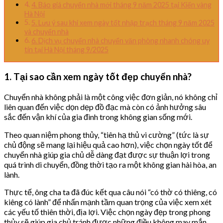
4. Báo giá chuyển nhà mới tháng 9 năm 2025 tại Kiến vàng
Hà Nội
5. Lưu ý sau khi xem ngày tốt nhập trạch tháng 9 năm 2025
và chuyển nhà
6. Dịch vụ chuyển nhà chuyển văn phòng nhanh chóng uy
tín tại Hà Nội tháng 9/2025
1. Tại sao cần xem ngày tốt đẹp chuyển nhà?
Chuyển nhà không phải là một công việc đơn giản, nó không chỉ
liên quan đến việc dọn dẹp đồ đạc mà còn có ảnh hưởng sâu
sắc đến vận khí của gia đình trong không gian sống mới.
Theo quan niệm phong thủy, “tiên hạ thủ vi cường” (tức là sự
chủ động sẽ mang lại hiệu quả cao hơn), việc chọn ngày tốt để
chuyển nhà giúp gia chủ dễ dàng đạt được sự thuận lợi trong
quá trình di chuyển, đồng thời tạo ra một không gian hài hòa, an
lành.
Thực tế, ông cha ta đã đúc kết qua câu nói “có thờ có thiêng, có
kiêng có lành” để nhấn mạnh tầm quan trọng của việc xem xét
các yếu tố thiên thời, địa lợi. Việc chọn ngày đẹp trong phong
thủy sẽ giúp gia chủ tránh được những điều không may mắn,