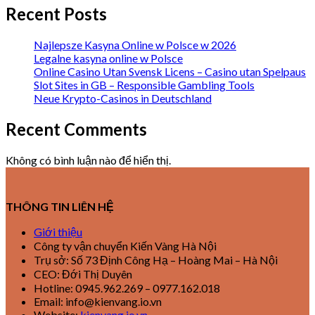
Recent Posts
Najlepsze Kasyna Online w Polsce w 2026
Legalne kasyna online w Polsce
Online Casino Utan Svensk Licens – Casino utan Spelpaus
Slot Sites in GB – Responsible Gambling Tools
Neue Krypto-Casinos in Deutschland
Recent Comments
Không có bình luận nào để hiển thị.
THÔNG TIN LIÊN HỆ
Giới thiệu
Công ty vận chuyển Kiến Vàng Hà Nội
Trụ sở: Số 73 Định Công Hạ – Hoàng Mai – Hà Nội
CEO: Đới Thị Duyên
Hotline: 0945.962.269 – 0977.162.018
Email: info@kienvang.io.vn
Website:
kienvang.io.vn