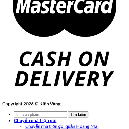
Copyright 2026 ©
Kiến Vàng
Tìm
Tìm kiếm
kiếm:
Chuyển nhà trọn gói
Chuyển nhà trọn gói quận Hoàng Mai