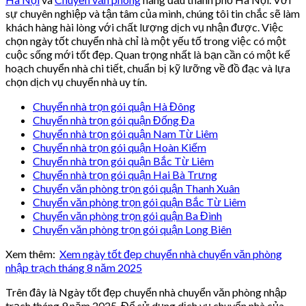
sự chuyên nghiệp và tận tâm của mình, chúng tôi tin chắc sẽ làm
khách hàng hài lòng với chất lượng dịch vụ nhận được. Việc
chọn ngày tốt chuyển nhà chỉ là một yếu tố trong việc có một
cuộc sống mới tốt đẹp. Quan trọng nhất là bạn cần có một kế
hoạch chuyển nhà chi tiết, chuẩn bị kỹ lưỡng về đồ đạc và lựa
chọn dịch vụ chuyển nhà uy tín.
Chuyển nhà trọn gói quận Hà Đông
Chuyển nhà trọn gói quận Đống Đa
Chuyển nhà trọn gói quận Nam Từ Liêm
Chuyển nhà trọn gói quận Hoàn Kiếm
Chuyển nhà trọn gói quận Bắc Từ Liêm
Chuyển nhà trọn gói quận Hai Bà Trưng
Chuyển văn phòng trọn gói quận Thanh Xuân
Chuyển văn phòng trọn gói quận Bắc Từ Liêm
Chuyển văn phòng trọn gói quận Ba Đình
Chuyển văn phòng trọn gói quận Long Biên
Xem thêm:
Xem ngày tốt đẹp chuyển nhà chuyển văn phòng
nhập trạch tháng 8 năm 2025
Trên đây là Ngày tốt đẹp chuyển nhà chuyển văn phòng nhập
trạch tháng 9 năm 2025. Để sử dụng dịch vụ chuyển nhà của