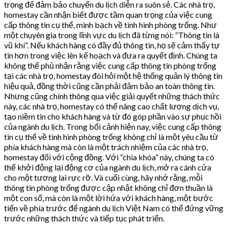
trọng để đảm bảo chuyến du lịch diễn ra suôn sẻ. Các nhà trọ,
homestay cần nhận biết được tầm quan trọng của việc cung
cấp thông tin cụ thể, minh bạch về tình hình phòng trống. Như
một chuyên gia trong lĩnh vực du lịch đã từng nói: “Thông tin là
vũ khí”. Nếu khách hàng có đầy đủ thông tin, họ sẽ cảm thấy tự
tin hơn trong việc lên kế hoạch và đưa ra quyết định. Chúng ta
không thể phủ nhận rằng việc cung cấp thông tin phòng trống
tại các nhà trọ, homestay đòi hỏi một hệ thống quản lý thông tin
hiệu quả, đồng thời cũng cần phải đảm bảo an toàn thông tin.
Nhưng cũng chính thông qua việc giải quyết những thách thức
này, các nhà trọ, homestay có thể nâng cao chất lượng dịch vụ,
tạo niềm tin cho khách hàng và từ đó góp phần vào sự phục hồi
của ngành du lịch. Trong bối cảnh hiện nay, việc cung cấp thông
tin cụ thể về tình hình phòng trống không chỉ là một yêu cầu từ
phía khách hàng mà còn là một trách nhiệm của các nhà trọ,
homestay đối với cộng đồng. Với “chìa khóa” này, chúng ta có
thể khởi động lại động cơ của ngành du lịch, mở ra cánh cửa
cho một tương lai rực rỡ. Và cuối cùng, hãy nhớ rằng, mỗi
thông tin phòng trống được cập nhật không chỉ đơn thuần là
một con số, mà còn là một lời hứa với khách hàng, một bước
tiến về phía trước để ngành du lịch Việt Nam có thể đứng vững
trước những thách thức và tiếp tục phát triển.