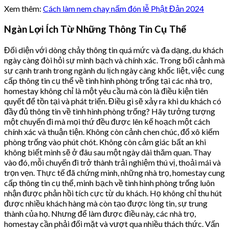
Xem thêm:
Cách làm nem chay nấm đón lễ Phật Đản 2024
Ngàn Lợi Ích Từ Những Thông Tin Cụ Thể
Đối diện với dòng chảy thông tin quá mức và đa dạng, du khách
ngày càng đòi hỏi sự minh bạch và chính xác. Trong bối cảnh mà
sự cạnh tranh trong ngành du lịch ngày càng khốc liệt, việc cung
cấp thông tin cụ thể về tình hình phòng trống tại các nhà trọ,
homestay không chỉ là một yêu cầu mà còn là điều kiện tiên
quyết để tồn tại và phát triển. Điều gì sẽ xảy ra khi du khách có
đầy đủ thông tin về tình hình phòng trống? Hãy tưởng tượng
một chuyến đi mà mọi thứ đều được lên kế hoạch một cách
chính xác và thuận tiện. Không còn cảnh chen chúc, đổ xô kiếm
phòng trống vào phút chót. Không còn cảm giác bất an khi
không biết mình sẽ ở đâu sau một ngày dài thăm quan. Thay
vào đó, mỗi chuyến đi trở thành trải nghiệm thú vị, thoải mái và
trọn vẹn. Thực tế đã chứng minh, những nhà trọ, homestay cung
cấp thông tin cụ thể, minh bạch về tình hình phòng trống luôn
nhận được phản hồi tích cực từ du khách. Họ không chỉ thu hút
được nhiều khách hàng mà còn tạo được lòng tin, sự trung
thành của họ. Nhưng để làm được điều này, các nhà trọ,
homestay cần phải đối mặt và vượt qua nhiều thách thức. Vấn