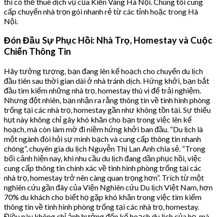
thì có thể thuê dịch vụ của Kiến Vàng Hà Nội. Chúng tôi cung
cấp chuyển nhà trọn gói nhanh rẻ từ các tỉnh hoặc trong Hà
Nội.
Đón Đầu Sự Phục Hồi: Nhà Trọ, Homestay và Cuộc
Chiến Thông Tin
Hãy tưởng tượng, bạn đang lên kế hoạch cho chuyến du lịch
đầu tiên sau thời gian dài ở nhà tránh dịch. Hứng khởi, bạn bắt
đầu tìm kiếm những nhà trọ, homestay thú vị để trải nghiệm.
Nhưng đột nhiên, bạn nhận ra rằng thông tin về tình hình phòng
trống tại các nhà trọ, homestay gần như không tồn tại. Sự thiếu
hụt này không chỉ gây khó khăn cho bạn trong việc lên kế
hoạch, mà còn làm mờ đi niềm hứng khởi ban đầu. “Du lịch là
một ngành đòi hỏi sự minh bạch và cung cấp thông tin nhanh
chóng”, chuyên gia du lịch Nguyễn Thị Lan Anh chia sẻ. “Trong
bối cảnh hiện nay, khi nhu cầu du lịch đang dần phục hồi, việc
cung cấp thông tin chính xác về tình hình phòng trống tại các
nhà trọ, homestay trở nên càng quan trọng hơn”. Trích từ một
nghiên cứu gần đây của Viện Nghiên cứu Du lịch Việt Nam, hơn
70% du khách cho biết họ gặp khó khăn trong việc tìm kiếm
thông tin về tình hình phòng trống tại các nhà trọ, homestay.
Điều này không chỉ ảnh hưởng đến kế hoạch du lịch của họ, mà