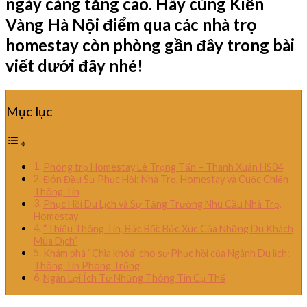
ngày càng tăng cao. Hãy cùng Kiến
Vàng Hà Nội điểm qua các nhà trọ
homestay còn phòng gần đây trong bài
viết dưới đây nhé!
Mục lục
Phòng trọ Homestay Lê Trọng Tấn – Thanh Xuân HS04
Đón Đầu Sự Phục Hồi: Nhà Trọ, Homestay và Cuộc Chiến
Thông Tin
Phục Hồi Du Lịch và Sự Tăng Trưởng Nhu Cầu Nhà Trọ,
Homestay
“Thiếu Thông Tin, Bức Bối: Bức Xúc Của Những Du Khách
Mùa Dịch”
Khám phá “Chìa khóa” cho sự Phục hồi của Ngành Du lịch:
Thông Tin Phòng Trống
Ngàn Lợi Ích Từ Những Thông Tin Cụ Thể