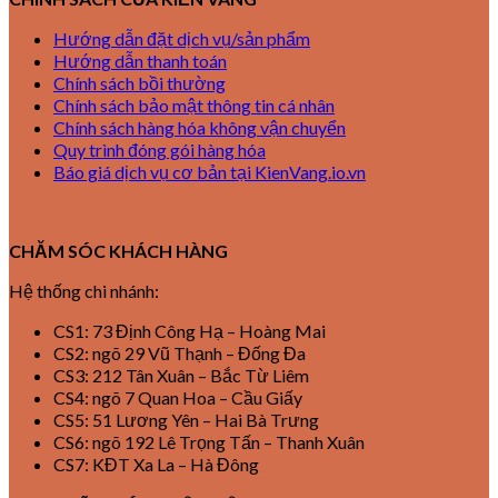
Hướng dẫn đặt dịch vụ/sản phẩm
Hướng dẫn thanh toán
Chính sách bồi thường
Chính sách bảo mật thông tin cá nhân
Chính sách hàng hóa không vận chuyển
Quy trình đóng gói hàng hóa
Báo giá dịch vụ cơ bản tại KienVang.io.vn
CHĂM SÓC KHÁCH HÀNG
Hệ thống chi nhánh:
CS1: 73 Định Công Hạ – Hoàng Mai
CS2: ngõ 29 Vũ Thạnh – Đống Đa
CS3: 212 Tân Xuân – Bắc Từ Liêm
CS4: ngõ 7 Quan Hoa – Cầu Giấy
CS5: 51 Lương Yên – Hai Bà Trưng
CS6: ngõ 192 Lê Trọng Tấn – Thanh Xuân
CS7: KĐT Xa La – Hà Đông