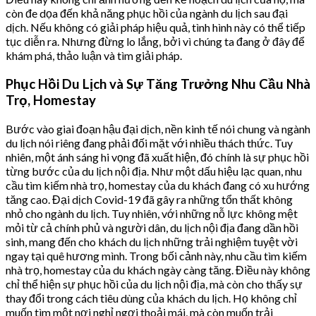
còn đe dọa đến khả năng phục hồi của ngành du lịch sau đại
dịch. Nếu không có giải pháp hiệu quả, tình hình này có thể tiếp
tục diễn ra. Nhưng đừng lo lắng, bởi vì chúng ta đang ở đây để
khám phá, thảo luận và tìm giải pháp.
Phục Hồi Du Lịch và Sự Tăng Trưởng Nhu Cầu Nhà
Trọ, Homestay
Bước vào giai đoạn hậu đại dịch, nền kinh tế nói chung và ngành
du lịch nói riêng đang phải đối mặt với nhiều thách thức. Tuy
nhiên, một ánh sáng hi vọng đã xuất hiện, đó chính là sự phục hồi
từng bước của du lịch nội địa. Như một dấu hiệu lạc quan, nhu
cầu tìm kiếm nhà trọ, homestay của du khách đang có xu hướng
tăng cao. Đại dịch Covid-19 đã gây ra những tổn thất không
nhỏ cho ngành du lịch. Tuy nhiên, với những nỗ lực không mệt
mỏi từ cả chính phủ và người dân, du lịch nội địa đang dần hồi
sinh, mang đến cho khách du lịch những trải nghiệm tuyệt vời
ngay tại quê hương mình. Trong bối cảnh này, nhu cầu tìm kiếm
nhà trọ, homestay của du khách ngày càng tăng. Điều này không
chỉ thể hiện sự phục hồi của du lịch nội địa, mà còn cho thấy sự
thay đổi trong cách tiêu dùng của khách du lịch. Họ không chỉ
muốn tìm một nơi nghỉ ngơi thoải mái, mà còn muốn trải