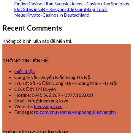
Online Casino Utan Svensk Licens – Casino utan Spelpaus
Slot Sites in GB – Responsible Gambling Tools
Neue Krypto-Casinos in Deutschland
Recent Comments
Không có bình luận nào để hiển thị.
THÔNG TIN LIÊN HỆ
Giới thiệu
Công ty vận chuyển Kiến Vàng Hà Nội
Trụ sở: Số 73 Định Công Hạ – Hoàng Mai – Hà Nội
CEO: Đới Thị Duyên
Hotline: 0945.962.269 – 0977.162.018
Email: info@kienvang.io.vn
Website:
kienvang.io.vn
Fanpage:
fb.com/chuyennha.vanphong.kienvanghn
CHÍNH SÁCH CỦA KIẾN VÀNG