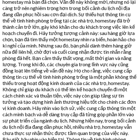
homestay mà bạn đã chọn. Vấn đề này không mới, nhưng nó lại
càng trở nên nghiêm trọng hơn trong bối cảnh du lịch nội địa
đang dần phục hồi sau cơn đại dịch. Sự thiếu hụt thông tin cụ
thể về tình hình phòng trống tại các nhà trọ, homestay đã trở
thành cản trở lớn, gây khó khăn cho du khách trong việc lên kế
hoạch chuyến đi. Hãy tưởng tượng cảnh này: sau hàng giờ lựa
chọn, bạn đã tìm thấy một homestay nhìn ra biển, hoàn hảo cho
kì nghỉ của mình. Nhưng sau đó, bạn phải dành thêm hàng giờ
nữa để liên hệ, chờ đợi và cuối cùng nhận được tin nhắn rằng
phòng đã hết. Bạn cảm thấy thất vọng, mất thời gian và năng
lượng. Trong khi đó, các chuyên gia trong lĩnh vực này cũng
đồng loạt lên tiếng về vấn đề này. Họ cho rằng, việc cung cấp
thông tin cụ thể về tình hình phòng trống là một phần không thể
thiếu trong hoạt động kinh doanh của các nhà trọ, homestay.
Không chỉ giúp du khách có thể lên kế hoạch chuyến đi một
cách chính xác và thuận tiện, việc này còn giúp tăng sự tin
tưởng và tạo dựng hình ảnh thương hiệu tốt cho chính các đơn
vị kinh doanh. Hãy nhìn vào lịch sử, việc cung cấp thông tin một
cách minh bạch và dễ dàng truy cập đã từng góp phần lớn vào
sự phát triển của ngành du lịch. Nhưng hiện nay, trong bối cảnh
du lịch nội địa đang dần phục hồi, nhiều nhà trọ, homestay vẫn
chưa thực sự nhận thức được tầm quan trọng của việc này.
Bây giờ, hãy nhìn vào hiện tại. Thông tin về tình hình phòng