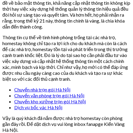
đề về bảo mật thông tin, khả năng cập nhật thông tin không kịp
thời hay việc xây dựng hệ thống quản lý thông tin hiệu quả đều
đòi hỏi sự sáng tạo và quyết tâm. Và hơn hết, họ phải nhận ra
rằng, trong thế kỷ 21 này, thông tin chính là vàng, là chìa khóa
dẫn đến thành công.
Thông tin cụ thể về tình hình phòng trống tại các nhà trọ,
homestay không chỉ tạo ra lợi ích cho du khách mà còn là cách
để các nhà trọ, homestay tồn tại và phát triển trong thị trường
cạnh tranh khốc liệt. Đó là lý do tại sao họ cần phải đầu tư vào
việc xây dựng và cập nhật hệ thống thông tin một cách chính
xác, minh bạch và kịp thời. Chỉ như vậy, họ mới có thể đáp ứng
được nhu cầu ngày càng cao của du khách và tạo ra sự khác
biệt so với các đối thủ cạnh tranh.
Chuyển nhà trọn gói Hà Nội
Chuyển văn phòng trọn gói Hà Nội
Chuyển kho xưởng trọn gói Hà Nội
Dịch vụ bốc vác Hà Nội
Vậy là quý khách đã nắm được nhà trọ homestay còn phòng
gần đây rồi. Để dặt dịch vụ vui lòng inbox fanapge Kiến Vàng
Hà Nội.