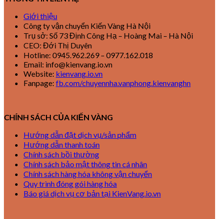
Giới thiệu
Công ty vận chuyển Kiến Vàng Hà Nội
Trụ sở: Số 73 Định Công Hạ – Hoàng Mai – Hà Nội
CEO: Đới Thị Duyên
Hotline: 0945.962.269 – 0977.162.018
Email: info@kienvang.io.vn
Website:
kienvang.io.vn
Fanpage:
fb.com/chuyennha.vanphong.kienvanghn
CHÍNH SÁCH CỦA KIẾN VÀNG
Hướng dẫn đặt dịch vụ/sản phẩm
Hướng dẫn thanh toán
Chính sách bồi thường
Chính sách bảo mật thông tin cá nhân
Chính sách hàng hóa không vận chuyển
Quy trình đóng gói hàng hóa
Báo giá dịch vụ cơ bản tại KienVang.io.vn