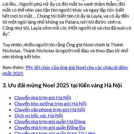
cái lều…Người phụ nữ ấy có đôi mắt to xanh thăm thẳm, đôi
mắt có thể nhìn vào tận tim người khác và ngay lập tức biết
hết mọi bí mật… Chúng tôi biết tên cô ấy là Layla, và cô ấy đến
từ một ngôi làng nhỏ không xa Patara, nơi tôi được sinh ra.
Cũng như tôi, Layla sớm mồ côi. Một người dì và chú đã nuôi cô
ấy”.
Tuy nhiên, nhiều người tin rằng Ông già Noel chính là Thánh
Nicholas. Thánh Nicholas là người mộ đạo và theo đạo từ nhỏ
nên không kết hôn.
Xem thêm:
99+ lời chúc của ông già Noel cho các cháu dí dỏm
nhất 2025
3. Ưu đãi mừng Noel 2025 tại Kiến vàng Hà Nội
Chuyển nhà trọn gói Hà Nội
Chuyển kho xưởng trọn gói Hà Nội
Chuyển văn phòng trọn gói Hà Nội
Dịch vụ bốc vác Hà Nội
Chuyển nhà trọn gói quận Hà Đông
Chuyển nhà trọn gói quận Đống Đa
Chuyển nhà trọn gói quận Nam Từ Liêm