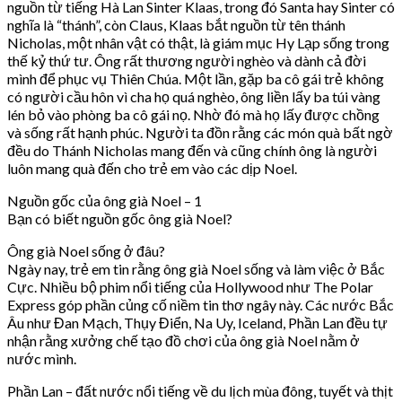
nguồn từ tiếng Hà Lan Sinter Klaas, trong đó Santa hay Sinter có
nghĩa là “thánh”, còn Claus, Klaas bắt nguồn từ tên thánh
Nicholas, một nhân vật có thật, là giám mục Hy Lạp sống trong
thế kỷ thứ tư. Ông rất thương người nghèo và dành cả đời
mình để phục vụ Thiên Chúa. Một lần, gặp ba cô gái trẻ không
có người cầu hôn vì cha họ quá nghèo, ông liền lấy ba túi vàng
lén bỏ vào phòng ba cô gái nọ. Nhờ đó mà họ lấy được chồng
và sống rất hạnh phúc. Người ta đồn rằng các món quà bất ngờ
đều do Thánh Nicholas mang đến và cũng chính ông là người
luôn mang quà đến cho trẻ em vào các dịp Noel.
Nguồn gốc của ông già Noel – 1
Bạn có biết nguồn gốc ông già Noel?
Ông già Noel sống ở đâu?
Ngày nay, trẻ em tin rằng ông già Noel sống và làm việc ở Bắc
Cực. Nhiều bộ phim nổi tiếng của Hollywood như The Polar
Express góp phần củng cố niềm tin thơ ngây này. Các nước Bắc
Âu như Đan Mạch, Thụy Điển, Na Uy, Iceland, Phần Lan đều tự
nhận rằng xưởng chế tạo đồ chơi của ông già Noel nằm ở
nước mình.
Phần Lan – đất nước nổi tiếng về du lịch mùa đông, tuyết và thịt