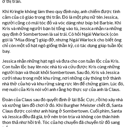
ở thị trấn.
Khi Kringle không làm theo quy định này, anh chiếm được tình
cảm của cô giáo trong thị trấn. Đó là một phụ nữ tên Jessica,
người cũng có mái tóc đỏ và vóc dáng như búp bê Barbie. Khi
Kris và những người bạn bị tống vào tù, Jessica nhận ra những
quy định ở Sombertown là sai trái. Cô hỏi Ngài Warlock (còn
gọi là “Mùa đông”) giúp đỡ, nhưng Ngài Warlock cho biết ông
chỉ còn một số hạt ngô giống thần kỳ, có tác dụng giúp tuần lộc
bay.
Jessica nhận những hạt ngô và đưa cho con tuần lộc của Kris.
Con tuần lộc bay lên nóc nhà tù và cứu được Kris cùng những
người bạn và thoát khỏi Sombertown. Sau đó, Kris và Jessica
cưới nhau trong một khu rừng, nơi những cây thông trở thành
nhà thờ của họ và khu rừng sáng rực lên để chứng giám. Lúc đó,
mẹ nuôi của Kris nói với anh rằng họ thực sự của anh là Claus.
Đoàn của Claus sau đó quyết định ở lại Bắc Cực, rồi họ xây nhà
và xưởng làm đồ chơi ở đó. Khi Burgher Meister chết đi, Santa
Claus được coi như anh hùng ở Sombertown. Cuối phim, Santa
và Jessica đều đã già, trở nên tròn trịa và không còn thân hình
thon thả như hồi trẻ. Tóc của họ chuyển đã chuyển từ đỏ sang