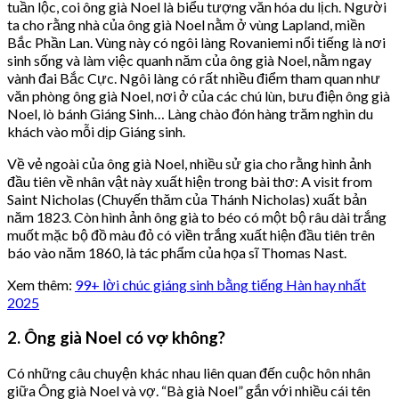
tuần lộc, coi ông già Noel là biểu tượng văn hóa du lịch. Người
ta cho rằng nhà của ông già Noel nằm ở vùng Lapland, miền
Bắc Phần Lan. Vùng này có ngôi làng Rovaniemi nổi tiếng là nơi
sinh sống và làm việc quanh năm của ông già Noel, nằm ngay
vành đai Bắc Cực. Ngôi làng có rất nhiều điểm tham quan như
văn phòng ông già Noel, nơi ở của các chú lùn, bưu điện ông già
Noel, lò bánh Giáng Sinh… Làng chào đón hàng trăm nghìn du
khách vào mỗi dịp Giáng sinh.
Về vẻ ngoài của ông già Noel, nhiều sử gia cho rằng hình ảnh
đầu tiên về nhân vật này xuất hiện trong bài thơ: A visit from
Saint Nicholas (Chuyến thăm của Thánh Nicholas) xuất bản
năm 1823. Còn hình ảnh ông già to béo có một bộ râu dài trắng
muốt mặc bộ đồ màu đỏ có viền trắng xuất hiện đầu tiên trên
báo vào năm 1860, là tác phẩm của họa sĩ Thomas Nast.
Xem thêm:
99+ lời chúc giáng sinh bằng tiếng Hàn hay nhất
2025
2. Ông già Noel có vợ không?
Có những câu chuyện khác nhau liên quan đến cuộc hôn nhân
giữa Ông già Noel và vợ. “Bà già Noel” gắn với nhiều cái tên