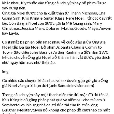
khác nhau, tùy thuộc vào từng câu chuyện hay bộ phim được
xây dựng nên.
Ông già Noel được cho là xuất thân từ Thánh Nicholas, Cha
Giáng Sinh, Kris Kringle, Sinter Klass, Pere Noel… từ các đây rất
lâu. Còn Bà già Noel còn được gọi là Mẹ Giáng sinh, Mary
Christmas, Jessica Mary, Dolores, Matha, Goody, Maya, Anwyn
hay Layla.
Có ít nhất ba phiên bản khác nhau về cuộc gặp giữa Ông già
Noel gặp Bà già Noel. Bộ phim Jr. Santa Claus is Comin’ to
Town (đạo diễn Jules Bass và Arthur Rankin) ra đời năm 1970
kể câu chuyện Ông già Noel trở thành nhân vật được yêu thích
như ngày hôm nay như thế nào.
img
Có nhiều câu chuyện khác nhau về cơ duyên gặp gỡ giữa Ông
già Noel và người bạn đời (ảnh: Santatelevision.com)
Trong câu chuyện này, một thanh niên tóc đỏ, mặc đồ đỏ tên là
Kris Kringle cố gắng phân phát quà và niềm vui cho trẻ em ở
Sombertown. Nhưng nhà cai trị độc tài của thị trấn, ông
Burgher Meister, tuyên bố không cho phép đồ chơi nào có mặt