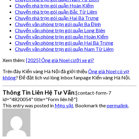
Chuyển nhà trọn gói quận Hoàn Kiếm
Chuyển nhà trọn gói quận Bắc Từ Liêm
Chuyển nhà trọn gói quận Hai Bà Trưng
Chuyển văn phòng trọn gói quận Ba Đình
Chuyển văn phòng trọn gói quận Long Biên
Chuyển văn phòng trọn gói quận Hoàn Kiếm
Chuyển văn phòng trọn gói quận Hai Bà Trưng
Chuyển văn phòng trọn gói quận Nam Từ Liêm
Xem thêm:
[2025] Ông già Noel cưỡi xe gì?
Trên đây Kiến vàng Hà Nội đã giới thiệu
Ông già Noel có vợ
không
? Để đặt lịch vui lòng inbox fanpage Kiến vàng Hà Nội.
Thông Tin Liên Hệ Tư Vấn:
[contact-form-7
id="4820054" title="Form liên hệ"]
This entry was posted in
Mẹo vặt
. Bookmark the
permalink
.