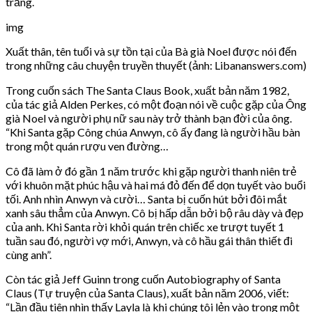
trắng.
img
Xuất thân, tên tuổi và sự tồn tại của Bà già Noel được nói đến
trong những câu chuyện truyền thuyết (ảnh: Libananswers.com)
Trong cuốn sách The Santa Claus Book, xuất bản năm 1982,
của tác giả Alden Perkes, có một đoạn nói về cuộc gặp của Ông
già Noel và người phụ nữ sau này trở thành bạn đời của ông.
“Khi Santa gặp Công chúa Anwyn, cô ấy đang là người hầu bàn
trong một quán rượu ven đường…
Cô đã làm ở đó gần 1 năm trước khi gặp người thanh niên trẻ
với khuôn mặt phúc hậu và hai má đỏ đến để dọn tuyết vào buổi
tối. Anh nhìn Anwyn và cười… Santa bị cuốn hút bởi đôi mắt
xanh sâu thẳm của Anwyn. Cô bị hấp dẫn bởi bộ râu dày và đẹp
của anh. Khi Santa rời khỏi quán trên chiếc xe trượt tuyết 1
tuần sau đó, người vợ mới, Anwyn, và cô hầu gái thân thiết đi
cùng anh”.
Còn tác giả Jeff Guinn trong cuốn Autobiography of Santa
Claus (Tự truyện của Santa Claus), xuất bản năm 2006, viết:
“Lần đầu tiên nhìn thấy Layla là khi chúng tôi lẻn vào trong một