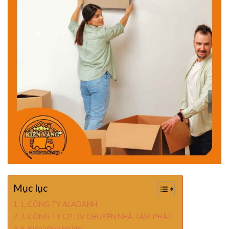
Mục lục
1. CÔNG TY ALADANH
2. CÔNG TY CP DV CHUYỂN NHÀ TÂM PHÁT
5. Kiến Vàng Hà Nội