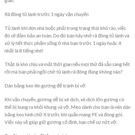
gian.
Rã đông tủ lạnh trước 1 ngày vận chuyển
Tủ lạnh khi dọn nhà buộc phải trong trạng thái khô ráo, việc
đó sẽ đảm bảo an toàn. Do đó bạn hãy nhớ rã đông tủ lạnh và
xử lý hết thực phẩm sống ở nhà bạn trước 1 ngày hoặc ít
nhất là 8 tiếng nhé!
Thật là khó chịu và mất thời gian nếu mọi thứ đã sẵn sàng hết
rồi mà bạn phải ngồi chờ tủ lạnh rã đông đúng không nào?
Dán băng keo lên gương để tránh bị vỡ
Khi vận chuyển, gương dễ bị xê dịch, xê dịch lớn gương có
thể bị bung ra khỏi khung và vỡ. Mẹo dành cho bạn là nên dán
băng keo hình chữ X trước khi quấn màng PE và đóng gói.
Việc này sẽ giúp giữ gương cố định, hạn chế sự nứt vỡ.