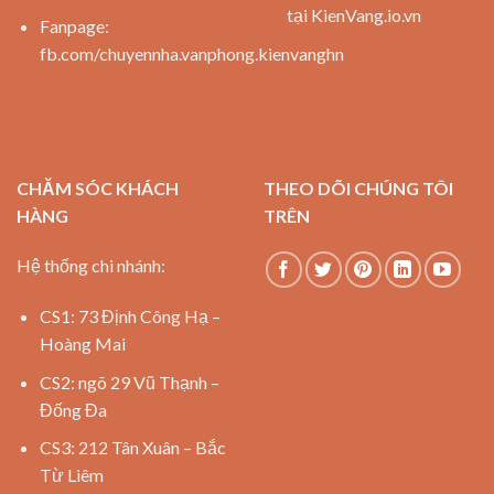
tại KienVang.io.vn
Fanpage:
fb.com/chuyennha.vanphong.kienvanghn
CHĂM SÓC KHÁCH
THEO DÕI CHÚNG TÔI
HÀNG
TRÊN
Hệ thống chi nhánh:
CS1: 73 Định Công Hạ –
Hoàng Mai
CS2: ngõ 29 Vũ Thạnh –
Đống Đa
CS3: 212 Tân Xuân – Bắc
Từ Liêm