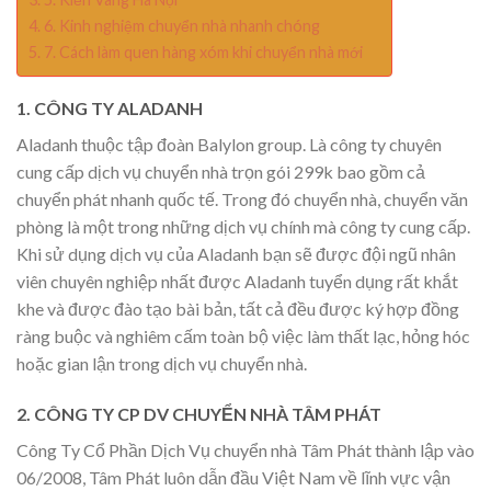
6. Kinh nghiệm chuyển nhà nhanh chóng
7. Cách làm quen hàng xóm khi chuyển nhà mới
1. CÔNG TY ALADANH
Aladanh thuộc tập đoàn Balylon group. Là công ty chuyên
cung cấp dịch vụ chuyển nhà trọn gói 299k bao gồm cả
chuyển phát nhanh quốc tế. Trong đó chuyển nhà, chuyển văn
phòng là một trong những dịch vụ chính mà công ty cung cấp.
Khi sử dụng dịch vụ của Aladanh bạn sẽ được đội ngũ nhân
viên chuyên nghiệp nhất được Aladanh tuyển dụng rất khắt
khe và được đào tạo bài bản, tất cả đều được ký hợp đồng
ràng buộc và nghiêm cấm toàn bộ việc làm thất lạc, hỏng hóc
hoặc gian lận trong dịch vụ chuyển nhà.
2. CÔNG TY CP DV CHUYỂN NHÀ TÂM PHÁT
Công Ty Cổ Phần Dịch Vụ chuyển nhà Tâm Phát thành lập vào
06/2008, Tâm Phát luôn dẫn đầu Việt Nam về lĩnh vực vận