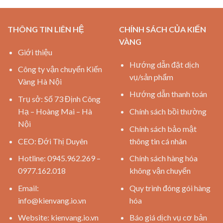
THÔNG TIN LIÊN HỆ
CHÍNH SÁCH CỦA KIẾN
VÀNG
Giới thiệu
Hướng dẫn đặt dịch
Công ty vận chuyển Kiến
vụ/sản phẩm
Vàng Hà Nội
Hướng dẫn thanh toán
Trụ sở: Số 73 Định Công
Hạ – Hoàng Mai – Hà
Chính sách bồi thường
Nội
Chính sách bảo mật
CEO: Đới Thị Duyên
thông tin cá nhân
Hotline: 0945.962.269 –
Chính sách hàng hóa
0977.162.018
không vận chuyển
Email:
Quy trình đóng gói hàng
info@kienvang.io.vn
hóa
Website:
kienvang.io.vn
Báo giá dịch vụ cơ bản