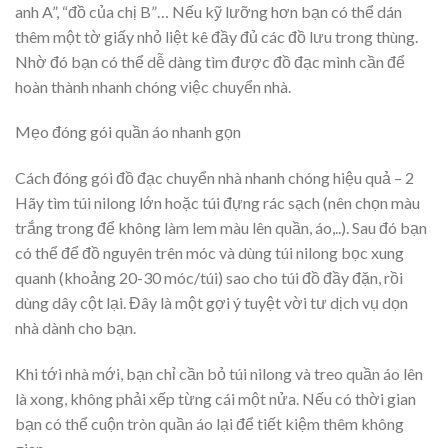
anh A”, “đồ của chị B”… Nếu kỹ lưỡng hơn bạn có thể dán
thêm một tờ giấy nhỏ liệt kê đầy đủ các đồ lưu trong thùng.
Nhờ đó bạn có thể dễ dàng tìm được đồ đạc mình cần để
hoàn thành nhanh chóng việc chuyển nhà.
Mẹo đóng gói quần áo nhanh gọn
Cách đóng gói đồ đạc chuyển nhà nhanh chóng hiệu quả – 2
Hãy tìm túi nilong lớn hoặc túi đựng rác sạch (nên chọn màu
trắng trong để không làm lem màu lên quần, áo,..). Sau đó bạn
có thể để đồ nguyên trên móc và dùng túi nilong bọc xung
quanh (khoảng 20-30 móc/túi) sao cho túi đồ đầy đặn, rồi
dùng dây cột lại. Đây là một gợi ý tuyệt vời tư dịch vụ dọn
nhà dành cho bạn.
Khi tới nhà mới, bạn chỉ cần bỏ túi nilong và treo quần áo lên
là xong, không phải xếp từng cái một nửa. Nếu có thời gian
bạn có thể cuộn tròn quần áo lại để tiết kiệm thêm không