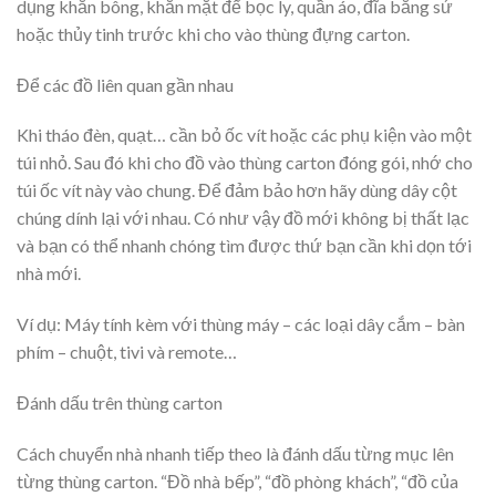
dụng khăn bông, khăn mặt để bọc ly, quần áo, đĩa bằng sứ
hoặc thủy tinh trước khi cho vào thùng đựng carton.
Để các đồ liên quan gần nhau
Khi tháo đèn, quạt… cần bỏ ốc vít hoặc các phụ kiện vào một
túi nhỏ. Sau đó khi cho đồ vào thùng carton đóng gói, nhớ cho
túi ốc vít này vào chung. Để đảm bảo hơn hãy dùng dây cột
chúng dính lại với nhau. Có như vậy đồ mới không bị thất lạc
và bạn có thể nhanh chóng tìm được thứ bạn cần khi dọn tới
nhà mới.
Ví dụ: Máy tính kèm với thùng máy – các loại dây cắm – bàn
phím – chuột, tivi và remote…
Đánh dấu trên thùng carton
Cách chuyển nhà nhanh tiếp theo là đánh dấu từng mục lên
từng thùng carton. “Đồ nhà bếp”, “đồ phòng khách”, “đồ của