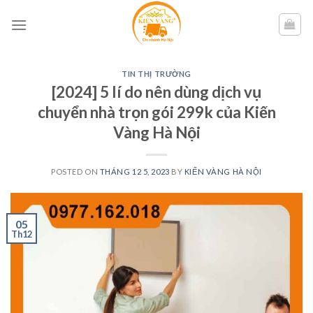
Skip
to
content
TIN THỊ TRƯỜNG
[2024] 5 lí do nên dùng dịch vụ
chuyển nhà trọn gói 299k của Kiến
Vàng Hà Nội
POSTED ON
THÁNG 12 5, 2023
BY
KIẾN VÀNG HÀ NỘI
05
Th12