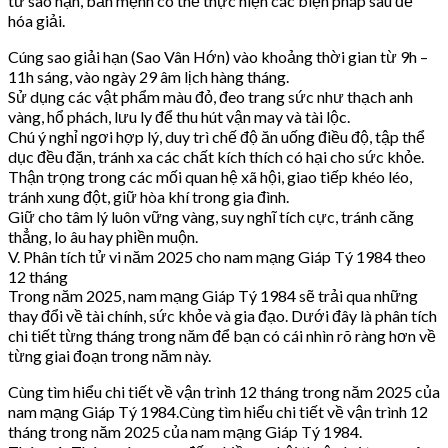
từ sao hạn, bản mệnh có thể thực hiện các biện pháp sau để
hóa giải.
Cúng sao giải hạn (Sao Vân Hớn) vào khoảng thời gian từ 9h –
11h sáng, vào ngày 29 âm lịch hàng tháng.
Sử dụng các vật phẩm màu đỏ, đeo trang sức như thạch anh
vàng, hổ phách, lưu ly để thu hút vận may và tài lộc.
Chú ý nghỉ ngơi hợp lý, duy trì chế độ ăn uống điều độ, tập thể
dục đều đặn, tránh xa các chất kích thích có hại cho sức khỏe.
Thận trọng trong các mối quan hệ xã hội, giao tiếp khéo léo,
tránh xung đột, giữ hòa khí trong gia đình.
Giữ cho tâm lý luôn vững vàng, suy nghĩ tích cực, tránh căng
thẳng, lo âu hay phiền muộn.
V. Phân tích tử vi năm 2025 cho nam mạng Giáp Tý 1984 theo
12 tháng
Trong năm 2025, nam mạng Giáp Tý 1984 sẽ trải qua những
thay đổi về tài chính, sức khỏe và gia đạo. Dưới đây là phân tích
chi tiết từng tháng trong năm để bạn có cái nhìn rõ ràng hơn về
từng giai đoạn trong năm này.
Cùng tìm hiểu chi tiết về vận trình 12 tháng trong năm 2025 của
nam mạng Giáp Tý 1984.Cùng tìm hiểu chi tiết về vận trình 12
tháng trong năm 2025 của nam mạng Giáp Tý 1984.