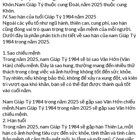
Khôn.Nam Giáp Tý thuộc cung Đoài, năm 2025 thuộc cung
Khôn.
IV. Sao hạn của tuổi Giáp Tý 1984 năm 2025
Ngoài các yếu tố như ngũ hành, thiên can, cung phi, sao hạn
cũng đóng vai trò quan trọng trong vận mệnh của mỗi người.
Dưới đây là phần phân tích chi tiết về sao hạn của nam Giáp Tý
1984 trong năm 2025.
1. Sao chiếu mệnh
Trong năm 2025, nam Giáp Tý 1984 sẽ bị sao Vân Hớn (Vân
Hán) chiếu mệnh. Đây là sao hung, thường mang đến nhiều thử
thách trong công việc và ảnh hưởng không tốt đến sức khỏe.
Tuy nhiên, nếu không bảo thủ, không để xảy ra xung đột, và kiên
trì vượt qua khó khăn, bạn sẽ có thể đạt được thành quả tốt
vào cuối năm.
Nam Giáp Tý 1984 trong năm 2025 sẽ gặp sao Vân Hớn chiếu
mệnh.Nam Giáp Tý 1984 trong năm 2025 sẽ gặp sao Vân Hớn
chiếu mệnh.
2. Hạn tuổi
Trong năm 2025, nam Giáp Tý 1984 sẽ gặp hạn Thiên La, một
hạn có ảnh hưởng tiêu cực đến sức khỏe, tinh thần và tình cảm.
Bản mệnh sẽ cảm thấy mệt mỏi, lo lắng và mất ngủ. Công việc