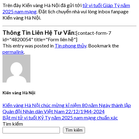
Trên đây Kiến vàng Hà Nội đã gửi tới
tử vi tuổi Giáp Tý năm
2025 nam mạng
. Đặt lịch chuyển nhà vui lòng inbox fanpage
Kiến vàng Hà Nội.
Thông Tin Liên Hệ Tư Vấn:
[contact-form-7
id="4820054" title="Form liên hệ"]
This entry was posted in
Tin phong thủy
. Bookmark the
permalink
.
Kiến vàng Hà Nội
Kiến vàng Hà Nội chúc mừng kỉ niệm 80 năm Ngày thành lập
Quân đội Nhân dân Việt Nam 22/12/1944-2024
Bật mí tử vi tuổi Kỷ Tỵ năm 2025 nam mạng chuẩn xác
Tìm kiếm
Tìm kiếm