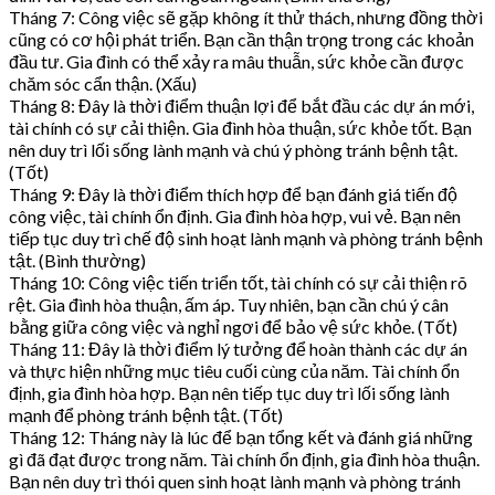
Tháng 7: Công việc sẽ gặp không ít thử thách, nhưng đồng thời
cũng có cơ hội phát triển. Bạn cần thận trọng trong các khoản
đầu tư. Gia đình có thể xảy ra mâu thuẫn, sức khỏe cần được
chăm sóc cẩn thận. (Xấu)
Tháng 8: Đây là thời điểm thuận lợi để bắt đầu các dự án mới,
tài chính có sự cải thiện. Gia đình hòa thuận, sức khỏe tốt. Bạn
nên duy trì lối sống lành mạnh và chú ý phòng tránh bệnh tật.
(Tốt)
Tháng 9: Đây là thời điểm thích hợp để bạn đánh giá tiến độ
công việc, tài chính ổn định. Gia đình hòa hợp, vui vẻ. Bạn nên
tiếp tục duy trì chế độ sinh hoạt lành mạnh và phòng tránh bệnh
tật. (Bình thường)
Tháng 10: Công việc tiến triển tốt, tài chính có sự cải thiện rõ
rệt. Gia đình hòa thuận, ấm áp. Tuy nhiên, bạn cần chú ý cân
bằng giữa công việc và nghỉ ngơi để bảo vệ sức khỏe. (Tốt)
Tháng 11: Đây là thời điểm lý tưởng để hoàn thành các dự án
và thực hiện những mục tiêu cuối cùng của năm. Tài chính ổn
định, gia đình hòa hợp. Bạn nên tiếp tục duy trì lối sống lành
mạnh để phòng tránh bệnh tật. (Tốt)
Tháng 12: Tháng này là lúc để bạn tổng kết và đánh giá những
gì đã đạt được trong năm. Tài chính ổn định, gia đình hòa thuận.
Bạn nên duy trì thói quen sinh hoạt lành mạnh và phòng tránh