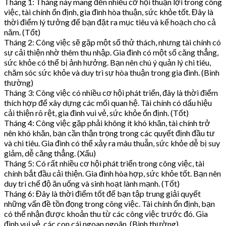
Tháng 1: Tháng này mang đến nhiều cơ hội thuận lợi trong công
việc, tài chính ổn định, gia đình hòa thuận, sức khỏe tốt. Đây là
thời điểm lý tưởng để bạn đặt ra mục tiêu và kế hoạch cho cả
năm. (Tốt)
Tháng 2: Công việc sẽ gặp một số thử thách, nhưng tài chính có
sự cải thiện nhờ thêm thu nhập. Gia đình có một số căng thẳng,
sức khỏe có thể bị ảnh hưởng. Bạn nên chú ý quản lý chi tiêu,
chăm sóc sức khỏe và duy trì sự hòa thuận trong gia đình. (Bình
thường)
Tháng 3: Công việc có nhiều cơ hội phát triển, đây là thời điểm
thích hợp để xây dựng các mối quan hệ. Tài chính có dấu hiệu
cải thiện rõ rệt, gia đình vui vẻ, sức khỏe ổn định. (Tốt)
Tháng 4: Công việc gặp phải không ít khó khăn, tài chính trở
nên khó khăn, bạn cần thận trọng trong các quyết định đầu tư
và chi tiêu. Gia đình có thể xảy ra mâu thuẫn, sức khỏe dễ bị suy
giảm, dễ căng thẳng. (Xấu)
Tháng 5: Có rất nhiều cơ hội phát triển trong công việc, tài
chính bắt đầu cải thiện. Gia đình hòa hợp, sức khỏe tốt. Bạn nên
duy trì chế độ ăn uống và sinh hoạt lành mạnh. (Tốt)
Tháng 6: Đây là thời điểm tốt để bạn tập trung giải quyết
những vấn đề tồn đọng trong công việc. Tài chính ổn định, bạn
có thể nhận được khoản thu từ các công việc trước đó. Gia
đình vui vẻ, các con cái ngoan ngoãn. (Bình thường)