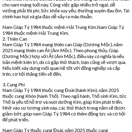
cho nam mạng tuổi này. Công việc gặp nhiều trở ngại, dễ
vướng phải thị phi. Sức khỏe suy yếu, thường xuyên đau ốm. Tài
chính hao hụt và gia đạo dễ xảy ra mâu thuẫn.
Nam Giáp Tý 1984 thuộc mệnh Hải Trung Kim.Nam Giáp Tý
1984 thuộc mệnh Hải Trung Kim.
2. Thiên Can
Nam Giáp Tý 1984 mang thiên can Giáp (Dương Mộc), năm
2025 mang thiên can Ất (Âm Mộc). Theo phong thủy, Giáp
(Dương Mộc) hợp với Ất (Âm Mộc), điều này có nghĩa là nếu
bản mệnh kiên trì, dù có gặp thử thách, bạn cũng sẽ vượt qua.
Nếu biết xây dựng mối quan hệ tốt với đồng nghiệp và cấp
trên, cơ hội thăng tiến sẽ đến.
3. Cung Phi
Nam Giáp Tý 1984 thuộc cung Đoài (hành Kim), năm 2025
thuộc cung Khôn (hành Thổ). Theo ngũ hành, Thổ sinh Kim, tức
Thổ là yếu tố hỗ trợ và nuôi dưỡng Kim, giúp Kim phát triển.
Nhờ vào sự tương sinh này, các thử thách trong năm sẽ được
giảm bớt, giúp nam Giáp Tý 1984 có thêm động lực và cơ hội
để phát triển.
Nam Giáp Tý thuộc cung Đoài, năm 2025 thuộc cung