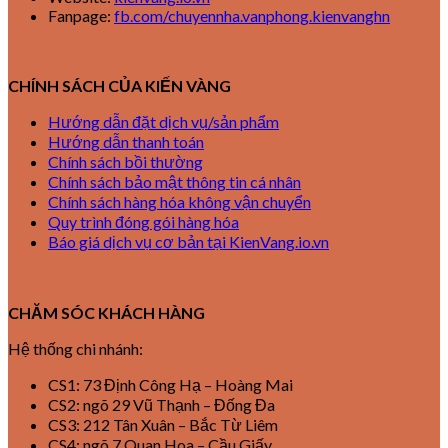
Fanpage:
fb.com/chuyennha.vanphong.kienvanghn
CHÍNH SÁCH CỦA KIẾN VÀNG
Hướng dẫn đặt dịch vụ/sản phẩm
Hướng dẫn thanh toán
Chính sách bồi thường
Chính sách bảo mật thông tin cá nhân
Chính sách hàng hóa không vận chuyển
Quy trình đóng gói hàng hóa
Báo giá dịch vụ cơ bản tại KienVang.io.vn
CHĂM SÓC KHÁCH HÀNG
Hệ thống chi nhánh:
CS1: 73 Định Công Hạ – Hoàng Mai
CS2: ngõ 29 Vũ Thạnh – Đống Đa
CS3: 212 Tân Xuân – Bắc Từ Liêm
CS4: ngõ 7 Quan Hoa – Cầu Giấy