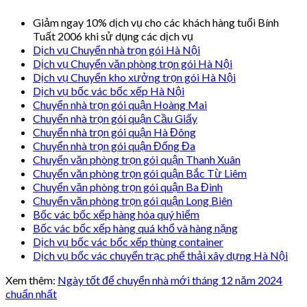
Giảm ngay 10% dịch vụ cho các khách hàng tuổi Bính
Tuất 2006 khi sử dụng các dịch vụ
Dịch vụ Chuyển nhà trọn gói Hà Nội
Dịch vụ Chuyển văn phòng trọn gói Hà Nội
Dịch vụ Chuyển kho xưởng trọn gói Hà Nội
Dịch vụ bốc vác bốc xếp Hà Nội
Chuyển nhà trọn gói quận Hoàng Mai
Chuyển nhà trọn gói quận Cầu Giấy
Chuyển nhà trọn gói quận Hà Đông
Chuyển nhà trọn gói quận Đống Đa
Chuyển văn phòng trọn gói quận Thanh Xuân
Chuyển văn phòng trọn gói quận Bắc Từ Liêm
Chuyển văn phòng trọn gói quận Ba Đình
Chuyển văn phòng trọn gói quận Long Biên
Bốc vác bốc xếp hàng hóa quý hiếm
Bốc vác bốc xếp hàng quá khổ và hàng nặng
Dịch vụ bốc vác bốc xếp thùng container
Dịch vụ bốc vác chuyển trạc phế thải xây dựng Hà Nội
Xem thêm:
Ngày tốt để chuyển nhà mới tháng 12 năm 2024
chuẩn nhất