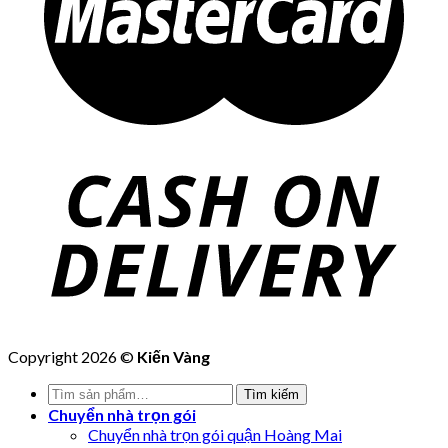
Copyright 2026 ©
Kiến Vàng
Tìm
Tìm kiếm
kiếm:
Chuyển nhà trọn gói
Chuyển nhà trọn gói quận Hoàng Mai