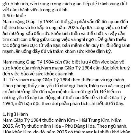
giữ bình tĩnh, cẩn trọng trong cách giao tiếp để tránh xung đột
với các thành viên trong gia đình.
4. Sức khỏe
Nam mạng Giáp Tý 1984 có thể gặp phải vấn đề liên quan đến
hệ tiêu hóa và hô hấp trong năm 2025. Áp lực công việc có thể
ảnh hưởng xấu đến sức khỏe tinh thần và thể chất, vì vậy cần
tìm cách cân bằng giữa công việc và nghỉ ngơi. Để giảm thiểu
tác động tiêu cực từ vận hạn, bản mệnh cần duy trì lối sống lành
mạnh, ăn uống đầy đủ và thăm khám sức khỏe định kỳ.
Nam mạng Giáp Tý 1984 cần đặc biệt lưu ý đến việc bảo vệ
sức khỏe của mình.Nam mạng Giáp Tý 1984 cần đặc biệt lưu ý
đến việc bảo vệ sức khỏe của mình.
III. Tử vi nam mạng Giáp Tý 1984 theo thiên can và ngũ hành
Theo phong thủy, các yếu tố như ngũ hành, thiên can và cung phi
có ảnh hưởng lớn đến vận mệnh của mỗi người. Để hiểu rõ
những yếu tố này tác động như thế nào đến tử vi tuổi Giáp Tý
1984, mời bạn đọc theo dõi phần phân tích chi tiết dưới đây.
1. Ngũ Hành
Nam Giáp Tý 1984 thuộc mệnh Kim – Hải Trung Kim. Năm
2025, Ất Tỵ thuộc mệnh Hỏa – Phú Đăng Hỏa. Theo ngũ hành,
Hỏa khắc Kim, do đó, năm 2025 có thể mang lại nhiều khó khăn