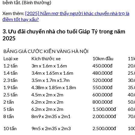
bệnh tật. (Bình thường)
Xem thêm:
[2025] Nằm mơ thấy người khác chuyển nhà trọ là
điềm tốt hay xấu?
3. Ưu đãi chuyển nhà cho tuổi Giáp Tý trong năm
2025
BẢNG GIÁ CƯỚC KIẾN VÀNG HÀ NỘI
Loại xe
Kích thước xe
10km đầu
11
1.2 tấn
3m x 1.6m x 1.6m
450.000đ
20
1.4 tấn
3.4m x 1.65m x 1.6m
480.000đ
25
2.3 tấn
3.5m x 1.7m x1.7m
520.000đ
30
1.9 tấn
4.38m x 1.85m x 1.8m
550.000đ
35
2.5 tấn
4.5m x 2m x 2m
600.000đ
40
2 tấn
6.2m x 2m x 2m
800.000đ
50
5 tấn
6.2m x 2m x 2m
1.500.000đ
60
8 tấn
8m9 x 2m35 x 2m1
2.000.000đ
70
10 tấn
9m5 x 2m35 x 2m3
2.500.000đ
10