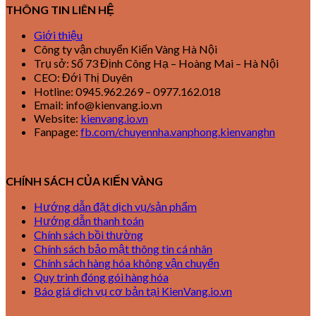
THÔNG TIN LIÊN HỆ
Giới thiệu
Công ty vận chuyển Kiến Vàng Hà Nội
Trụ sở: Số 73 Định Công Hạ – Hoàng Mai – Hà Nội
CEO: Đới Thị Duyên
Hotline: 0945.962.269 – 0977.162.018
Email: info@kienvang.io.vn
Website:
kienvang.io.vn
Fanpage:
fb.com/chuyennha.vanphong.kienvanghn
CHÍNH SÁCH CỦA KIẾN VÀNG
Hướng dẫn đặt dịch vụ/sản phẩm
Hướng dẫn thanh toán
Chính sách bồi thường
Chính sách bảo mật thông tin cá nhân
Chính sách hàng hóa không vận chuyển
Quy trình đóng gói hàng hóa
Báo giá dịch vụ cơ bản tại KienVang.io.vn