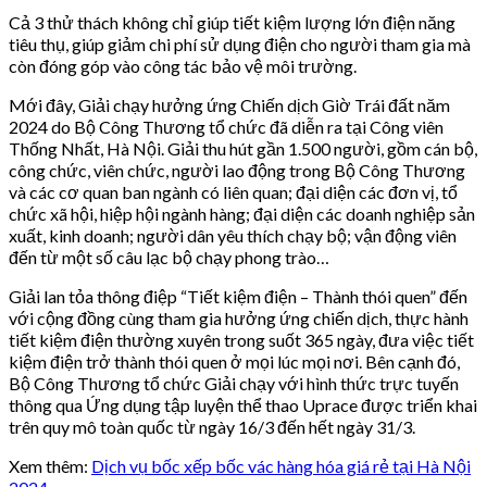
Cả 3 thử thách không chỉ giúp tiết kiệm lượng lớn điện năng
tiêu thụ, giúp giảm chi phí sử dụng điện cho người tham gia mà
còn đóng góp vào công tác bảo vệ môi trường.
Mới đây, Giải chạy hưởng ứng Chiến dịch Giờ Trái đất năm
2024 do Bộ Công Thương tổ chức đã diễn ra tại Công viên
Thống Nhất, Hà Nội. Giải thu hút gần 1.500 người, gồm cán bộ,
công chức, viên chức, người lao động trong Bộ Công Thương
và các cơ quan ban ngành có liên quan; đại diện các đơn vị, tổ
chức xã hội, hiệp hội ngành hàng; đại diện các doanh nghiệp sản
xuất, kinh doanh; người dân yêu thích chạy bộ; vận động viên
đến từ một số câu lạc bộ chạy phong trào…
Giải lan tỏa thông điệp “Tiết kiệm điện – Thành thói quen” đến
với cộng đồng cùng tham gia hưởng ứng chiến dịch, thực hành
tiết kiệm điện thường xuyên trong suốt 365 ngày, đưa việc tiết
kiệm điện trở thành thói quen ở mọi lúc mọi nơi. Bên cạnh đó,
Bộ Công Thương tổ chức Giải chạy với hình thức trực tuyến
thông qua Ứng dụng tập luyện thể thao Uprace được triển khai
trên quy mô toàn quốc từ ngày 16/3 đến hết ngày 31/3.
Xem thêm:
Dịch vụ bốc xếp bốc vác hàng hóa giá rẻ tại Hà Nội