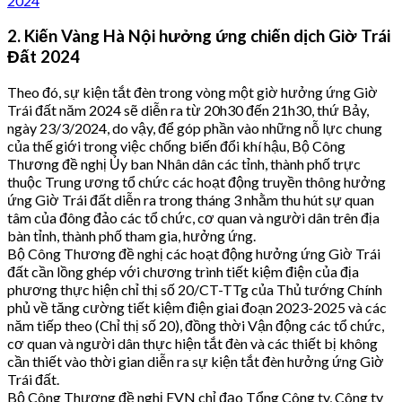
2024
2. Kiến Vàng Hà Nội hưởng ứng chiến dịch Giờ Trái
Đất 2024
Theo đó, sự kiện tắt đèn trong vòng một giờ hưởng ứng Giờ
Trái đất năm 2024 sẽ diễn ra từ 20h30 đến 21h30, thứ Bảy,
ngày 23/3/2024, do vậy, để góp phần vào những nỗ lực chung
của thế giới trong việc chống biến đổi khí hậu, Bộ Công
Thương đề nghị Ủy ban Nhân dân các tỉnh, thành phố trực
thuộc Trung ương tổ chức các hoạt động truyền thông hưởng
ứng Giờ Trái đất diễn ra trong tháng 3 nhằm thu hút sự quan
tâm của đông đảo các tổ chức, cơ quan và người dân trên địa
bàn tỉnh, thành phố tham gia, hưởng ứng.
Bộ Công Thương đề nghị các hoạt động hưởng ứng Giờ Trái
đất cần lồng ghép với chương trình tiết kiệm điện của địa
phương thực hiện chỉ thị số 20/CT-TTg của Thủ tướng Chính
phủ về tăng cường tiết kiệm điện giai đoạn 2023-2025 và các
năm tiếp theo (Chỉ thị số 20), đồng thời Vận động các tổ chức,
cơ quan và người dân thực hiện tắt đèn và các thiết bị không
cần thiết vào thời gian diễn ra sự kiện tắt đèn hưởng ứng Giờ
Trái đất.
Bộ Công Thương đề nghị EVN chỉ đạo Tổng Công ty, Công ty