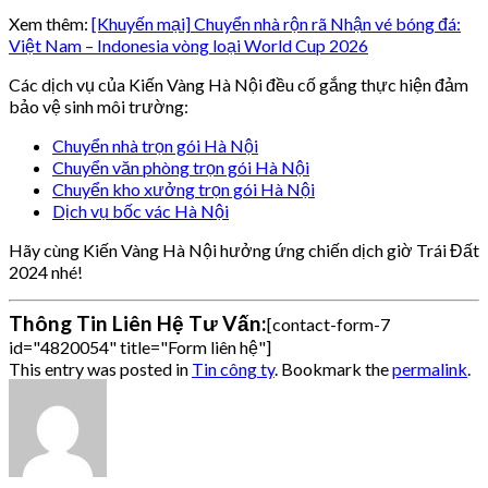
Xem thêm:
[Khuyến mại] Chuyển nhà rộn rã Nhận vé bóng đá:
Việt Nam – Indonesia vòng loại World Cup 2026
Các dịch vụ của Kiến Vàng Hà Nội đều cố gắng thực hiện đảm
bảo vệ sinh môi trường:
Chuyển nhà trọn gói Hà Nội
Chuyển văn phòng trọn gói Hà Nội
Chuyển kho xưởng trọn gói Hà Nội
Dịch vụ bốc vác Hà Nội
Hãy cùng Kiến Vàng Hà Nội hưởng ứng chiến dịch giờ Trái Đất
2024 nhé!
Thông Tin Liên Hệ Tư Vấn:
[contact-form-7
id="4820054" title="Form liên hệ"]
This entry was posted in
Tin công ty
. Bookmark the
permalink
.