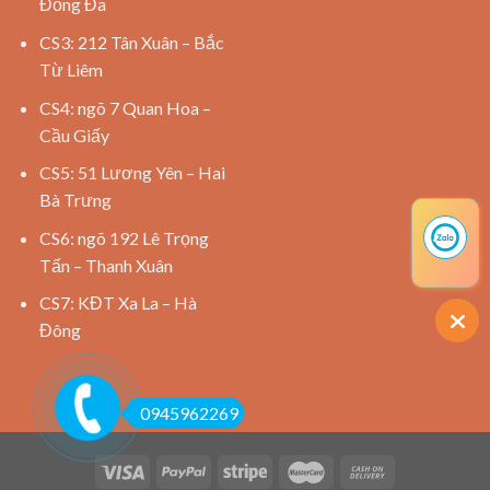
Đống Đa
CS3: 212 Tân Xuân – Bắc
Từ Liêm
CS4: ngõ 7 Quan Hoa –
Cầu Giấy
CS5: 51 Lương Yên – Hai
Bà Trưng
CS6: ngõ 192 Lê Trọng
Tấn – Thanh Xuân
CS7: KĐT Xa La – Hà
Đông
0945962269