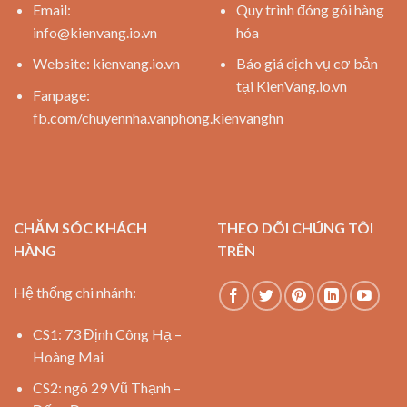
Email:
Quy trình đóng gói hàng
info@kienvang.io.vn
hóa
Website:
kienvang.io.vn
Báo giá dịch vụ cơ bản
tại KienVang.io.vn
Fanpage:
fb.com/chuyennha.vanphong.kienvanghn
CHĂM SÓC KHÁCH
THEO DÕI CHÚNG TÔI
HÀNG
TRÊN
Hệ thống chi nhánh:
CS1: 73 Định Công Hạ –
Hoàng Mai
CS2: ngõ 29 Vũ Thạnh –