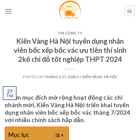
Skip
to
content
TIN CÔNG TY
Kiến Vàng Hà Nội tuyển dụng nhân
viên bốc xếp bốc vác ưu tiên thí sinh
2k6 chỉ đỗ tốt nghiệp THPT 2024
POSTED ON
THÁNG 6 27, 2024
BY
KIẾN VÀNG HÀ NỘI
27
Th6
Nhằm mục đích mở rộng hoạt động các chi
nhánh mới, Kiến Vàng Hà Nội triển khai tuyển
dụng nhân viên bốc xếp bốc vác tháng 7/2024
với nhiều chính sách hấp dẫn.
Mục lục