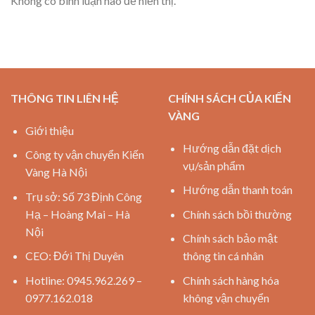
Không có bình luận nào để hiển thị.
THÔNG TIN LIÊN HỆ
CHÍNH SÁCH CỦA KIẾN
VÀNG
Giới thiệu
Hướng dẫn đặt dịch
Công ty vận chuyển Kiến
vụ/sản phẩm
Vàng Hà Nội
Hướng dẫn thanh toán
Trụ sở: Số 73 Định Công
Hạ – Hoàng Mai – Hà
Chính sách bồi thường
Nội
Chính sách bảo mật
CEO: Đới Thị Duyên
thông tin cá nhân
Hotline: 0945.962.269 –
Chính sách hàng hóa
0977.162.018
không vận chuyển