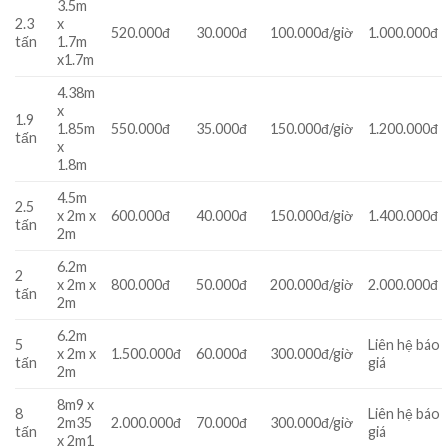
3.5m
2.3
x
520.000đ
30.000đ
100.000đ/giờ
1.000.000đ
tấn
1.7m
x1.7m
4.38m
x
1.9
1.85m
550.000đ
35.000đ
150.000đ/giờ
1.200.000đ
tấn
x
1.8m
4.5m
2.5
x 2m x
600.000đ
40.000đ
150.000đ/giờ
1.400.000đ
tấn
2m
6.2m
2
x 2m x
800.000đ
50.000đ
200.000đ/giờ
2.000.000đ
tấn
2m
6.2m
5
Liên hệ báo
x 2m x
1.500.000đ
60.000đ
300.000đ/giờ
tấn
giá
2m
8m9 x
8
Liên hệ báo
2m35
2.000.000đ
70.000đ
300.000đ/giờ
tấn
giá
x 2m1