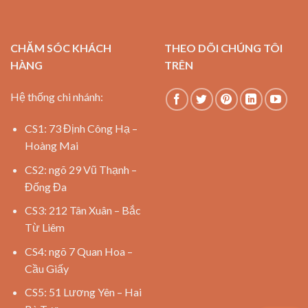
CHĂM SÓC KHÁCH
THEO DÕI CHÚNG TÔI
HÀNG
TRÊN
Hệ thống chi nhánh:
CS1: 73 Định Công Hạ –
Hoàng Mai
CS2: ngõ 29 Vũ Thạnh –
Đống Đa
CS3: 212 Tân Xuân – Bắc
Từ Liêm
CS4: ngõ 7 Quan Hoa –
Cầu Giấy
CS5: 51 Lương Yên – Hai