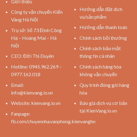
Giới thiệu
Hướng dẫn đặt dịch
Công ty vận chuyển Kiến
vụ/sản phẩm
Vàng Hà Nội
Hướng dẫn thanh toán
Trụ sở: Số 73 Định Công
Hạ – Hoàng Mai – Hà
Chính sách bồi thường
Nội
Chính sách bảo mật
CEO: Đới Thị Duyên
thông tin cá nhân
Hotline: 0945.962.269 –
Chính sách hàng hóa
0977.162.018
không vận chuyển
Email:
Quy trình đóng gói hàng
info@kienvang.io.vn
hóa
Website:
kienvang.io.vn
Báo giá dịch vụ cơ bản
tại KienVang.io.vn
Fanpage:
fb.com/chuyennha.vanphong.kienvanghn