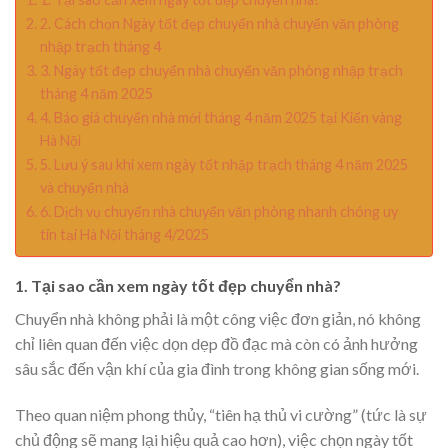
2. Cách chọn Ngày tốt đẹp chuyển nhà chuyển văn phòng
nhập trạch tháng 4
3. Ngày tốt đẹp chuyển nhà chuyển văn phòng nhập trạch
tháng 4 năm 2025
4. Báo giá chuyển nhà mới tháng 4 năm 2025 tại Kiến vàng
Hà Nội
5. Lưu ý sau khi xem ngày tốt nhập trạch tháng 4 năm 2025
và chuyển nhà
6. Dịch vụ chuyển nhà chuyển văn phòng nhanh chóng uy
tín tại Hà Nội tháng 4/2025
1. Tại sao cần xem ngày tốt đẹp chuyển nhà?
Chuyển nhà không phải là một công việc đơn giản, nó không
chỉ liên quan đến việc dọn dẹp đồ đạc mà còn có ảnh hưởng
sâu sắc đến vận khí của gia đình trong không gian sống mới.
Theo quan niệm phong thủy, “tiên hạ thủ vi cường” (tức là sự
chủ động sẽ mang lại hiệu quả cao hơn), việc chọn ngày tốt