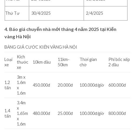
Thứ Tư
30/4/2025
2/4/2025
4. Báo giá chuyển nhà mới tháng 4 năm 2025 tại Kiến
vàng Hà Nội
BẢNG GIÁ CƯỚC KIẾN VÀNG HÀ NỘI
Kích
Loại
11km-
Thời gian
Phí bốc xếp
thước
10km đầu
xe
50km
chờ
2 đầu
xe
3m x
1.2
1.6m
450.000đ
20.000đ
100.000đ/giờ
600.000đ
tấn
x
1.6m
3.4m
x
1.4
1.65m
480.000đ
25.000đ
100.000đ/giờ
800.000đ
tấn
x
1.6m