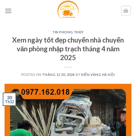
Skip
to
content
TIN PHONG THỦY
Xem ngày tốt đẹp chuyển nhà chuyển
văn phòng nhập trạch tháng 4 năm
2025
POSTED ON
THÁNG 12 30, 2024
BY
KIẾN VÀNG HÀ NỘI
30
Th12