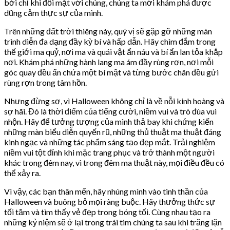
bởi chỉ khi đối mặt với chúng, chúng ta mới khám phá được
dũng cảm thực sự của mình.
Trên những đất trời thiêng này, quý vị sẽ gặp gỡ những màn
trình diễn đa dạng đầy kỳ bí và hấp dẫn. Hãy chìm đắm trong
thế giới ma quỷ, nơi ma và quái vật ẩn náu và bí ẩn lan tỏa khắp
nơi. Khám phá những hành lang ma ám đầy rùng rợn, nơi mỗi
góc quay đều ẩn chứa một bí mật và từng bước chân đều gửi
rùng rợn trong tâm hồn.
Nhưng đừng sợ, vì Halloween không chỉ là về nỗi kinh hoàng và
sợ hãi. Đó là thời điểm của tiếng cười, niềm vui và trò đùa vui
nhộn. Hãy để tưởng tượng của mình thả bay khi chứng kiến
những màn biểu diễn quyến rũ, những thủ thuật ma thuật đáng
kinh ngạc và những tác phẩm sáng tạo đẹp mắt. Trải nghiệm
niềm vui tột đỉnh khi mặc trang phục và trở thành một người
khác trong đêm nay, vì trong đêm ma thuật này, mọi điều đều có
thể xảy ra.
Vì vậy, các bạn thân mến, hãy nhúng mình vào tinh thần của
Halloween và buông bỏ mọi ràng buộc. Hãy thưởng thức sự
tối tăm và tìm thấy vẻ đẹp trong bóng tối. Cùng nhau tạo ra
những kỷ niệm sẽ ở lại trong trái tim chúng ta sau khi trăng lặn