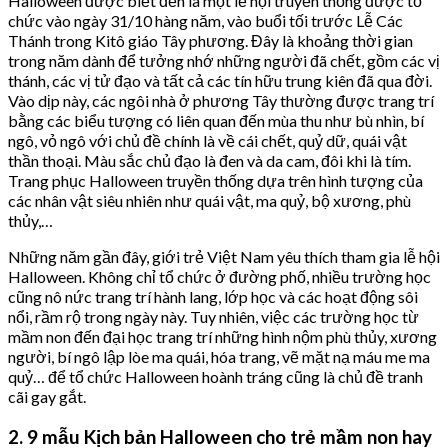
Halloween được biết đến là một lễ hội truyền thống được tổ
chức vào ngày 31/10 hàng năm, vào buổi tối trước Lễ Các
Thánh trong Kitô giáo Tây phương. Đây là khoảng thời gian
trong năm dành để tưởng nhớ những người đã chết, gồm các vị
thánh, các vị tử đạo và tất cả các tín hữu trung kiên đã qua đời.
Vào dịp này, các ngôi nhà ở phương Tây thường được trang trí
bằng các biểu tượng có liên quan đến mùa thu như bù nhìn, bí
ngô, vỏ ngô với chủ đề chính là về cái chết, quỷ dữ, quái vật
thần thoại. Màu sắc chủ đạo là đen và da cam, đôi khi là tím.
Trang phục Halloween truyền thống dựa trên hình tượng của
các nhân vật siêu nhiên như quái vật, ma quỷ, bộ xương, phù
thủy,…
Những năm gần đây, giới trẻ Việt Nam yêu thích tham gia lễ hội
Halloween. Không chỉ tổ chức ở đường phố, nhiều trường học
cũng nô nức trang trí hành lang, lớp học và các hoạt động sôi
nổi, rầm rộ trong ngày này. Tuy nhiên, việc các trường học từ
mầm non đến đại học trang trí những hình nộm phù thủy, xương
người, bí ngô lập lòe ma quái, hóa trang, vẽ mặt nạ máu me ma
quỷ… để tổ chức Halloween hoành tráng cũng là chủ đề tranh
cãi gay gắt.
2. 9 mẫu Kịch bản Halloween cho trẻ mầm non hay