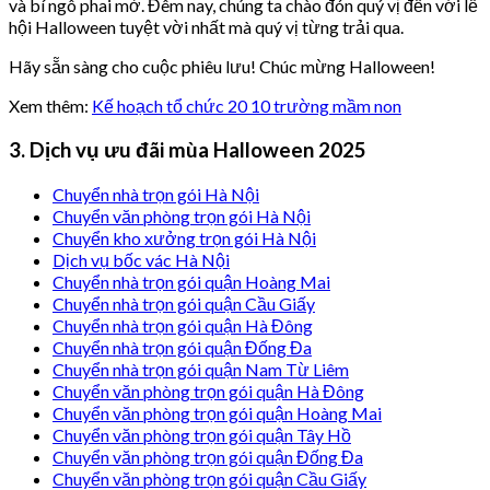
và bí ngô phai mờ. Đêm nay, chúng ta chào đón quý vị đến với lễ
hội Halloween tuyệt vời nhất mà quý vị từng trải qua.
Hãy sẵn sàng cho cuộc phiêu lưu! Chúc mừng Halloween!
Xem thêm:
Kế hoạch tổ chức 20 10 trường mầm non
3. Dịch vụ ưu đãi mùa Halloween 2025
Chuyển nhà trọn gói Hà Nội
Chuyển văn phòng trọn gói Hà Nội
Chuyển kho xưởng trọn gói Hà Nội
Dịch vụ bốc vác Hà Nội
Chuyển nhà trọn gói quận Hoàng Mai
Chuyển nhà trọn gói quận Cầu Giấy
Chuyển nhà trọn gói quận Hà Đông
Chuyển nhà trọn gói quận Đống Đa
Chuyển nhà trọn gói quận Nam Từ Liêm
Chuyển văn phòng trọn gói quận Hà Đông
Chuyển văn phòng trọn gói quận Hoàng Mai
Chuyển văn phòng trọn gói quận Tây Hồ
Chuyển văn phòng trọn gói quận Đống Đa
Chuyển văn phòng trọn gói quận Cầu Giấy