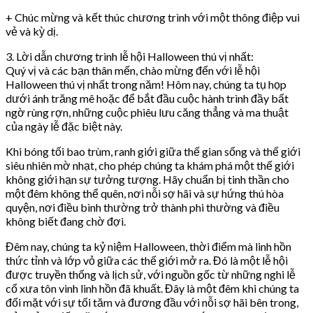
+ Chúc mừng và kết thúc chương trình với một thông điệp vui
vẻ và kỳ dị.
3. Lời dẫn chương trình lễ hội Halloween thú vị nhất:
Quý vị và các bạn thân mến, chào mừng đến với lễ hội
Halloween thú vị nhất trong năm! Hôm nay, chúng ta tụ họp
dưới ánh trăng mê hoặc để bắt đầu cuộc hành trình đầy bất
ngờ rùng rợn, những cuộc phiêu lưu căng thẳng và ma thuật
của ngày lễ đặc biệt này.
Khi bóng tối bao trùm, ranh giới giữa thế gian sống và thế giới
siêu nhiên mờ nhạt, cho phép chúng ta khám phá một thế giới
không giới hạn sự tưởng tượng. Hãy chuẩn bị tinh thần cho
một đêm không thể quên, nơi nỗi sợ hãi và sự hứng thú hòa
quyện, nơi điều bình thường trở thành phi thường và điều
không biết đang chờ đợi.
Đêm nay, chúng ta kỷ niệm Halloween, thời điểm mà linh hồn
thức tỉnh và lớp vỏ giữa các thế giới mở ra. Đó là một lễ hội
được truyền thống và lịch sử, với nguồn gốc từ những nghi lễ
cổ xưa tôn vinh linh hồn đã khuất. Đây là một đêm khi chúng ta
đối mặt với sự tối tăm và đương đầu với nỗi sợ hãi bên trong,