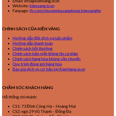
Email: info@kienvang.io.vn
Website:
kienvang.io.vn
Fanpage:
fb.com/chuyennha.vanphong.kienvanghn
CHÍNH SÁCH CỦA KIẾN VÀNG
Hướng dẫn đặt dịch vụ/sản phẩm
Hướng dẫn thanh toán
Chính sách bồi thường
Chính sách bảo mật thông tin cá nhân
Chính sách hàng hóa không vận chuyển
Quy trình đóng gói hàng hóa
Báo giá dịch vụ cơ bản tại KienVang.io.vn
CHĂM SÓC KHÁCH HÀNG
Hệ thống chi nhánh:
CS1: 73 Định Công Hạ – Hoàng Mai
CS2: ngõ 29 Vũ Thạnh – Đống Đa