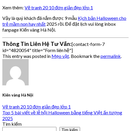
Xem thêm:
Vẽ tranh 20 10 đơn giản đẹp lớp 1
Vậy là quý khách đã nắm được 9 mẫu
Kịch bản Halloween cho
trẻ mầm non hay nhất
2025 rồi. Để đặt lịch vui lòng inbox
fanpage Kiến vàng Hà Nội.
Thông Tin Liên Hệ Tư Vấn:
[contact-form-7
id="4820054" title="Form liên hệ"]
This entry was posted in
Mẹo vặt
. Bookmark the
permalink
.
Kiến vàng Hà Nội
Vẽ tranh 20 10 đơn giản đẹp lớp 1
Top 5 bài viết về lễ hội Halloween bằng tiếng Việt ấn tượng
2025
Tìm kiếm
Tìm kiếm