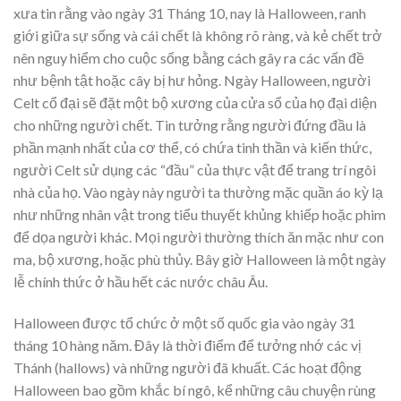
xưa tin rằng vào ngày 31 Tháng 10, nay là Halloween, ranh
giới giữa sự sống và cái chết là không rõ ràng, và kẻ chết trở
nên nguy hiểm cho cuộc sống bằng cách gây ra các vấn đề
như bệnh tật hoặc cây bị hư hỏng. Ngày Halloween, người
Celt cổ đại sẽ đặt một bộ xương của cửa sổ của họ đại diện
cho những người chết. Tin tưởng rằng người đứng đầu là
phần mạnh nhất của cơ thể, có chứa tinh thần và kiến ​​thức,
người Celt sử dụng các “đầu” của thực vật để trang trí ngôi
nhà của họ. Vào ngày này người ta thường mặc quần áo kỳ lạ
như những nhân vật trong tiểu thuyết khủng khiếp hoặc phim
để dọa người khác. Mọi người thường thích ăn mặc như con
ma, bộ xương, hoặc phù thủy. Bây giờ Halloween là một ngày
lễ chính thức ở hầu hết các nước châu Âu.
Halloween được tổ chức ở một số quốc gia vào ngày 31
tháng 10 hàng năm. Đây là thời điểm để tưởng nhớ các vị
Thánh (hallows) và những người đã khuất. Các hoạt động
Halloween bao gồm khắc bí ngô, kể những câu chuyện rùng