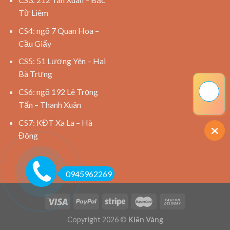
Từ Liêm
CS4: ngõ 7 Quan Hoa –
Cầu Giấy
CS5: 51 Lương Yên – Hai
Bà Trưng
CS6: ngõ 192 Lê Trọng
Tấn – Thanh Xuân
CS7: KĐT Xa La – Hà
Đông
0945962269
Copyright 2026 ©
Kiến Vàng