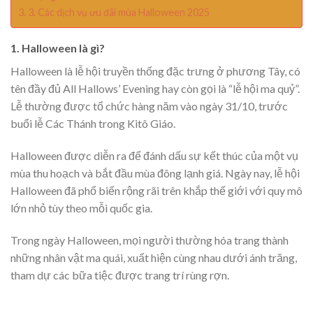
3. Các dịch vụ ưu đãi mùa Halloween 2025
1. Halloween là gì?
Halloween là lễ hội truyền thống đặc trưng ở phương Tây, có
tên đầy đủ All Hallows’ Evening hay còn gọi là “lễ hội ma quỷ”.
Lễ thường được tổ chức hàng năm vào ngày 31/10, trước
buổi lễ Các Thánh trong Kitô Giáo.
Halloween được diễn ra để đánh dấu sự kết thúc của một vụ
mùa thu hoạch và bắt đầu mùa đông lạnh giá. Ngày nay, lễ hội
Halloween đã phổ biến rộng rãi trên khắp thế giới với quy mô
lớn nhỏ tùy theo mỗi quốc gia.
Trong ngày Halloween, mọi người thường hóa trang thành
những nhân vật ma quái, xuất hiện cùng nhau dưới ánh trăng,
tham dự các bữa tiệc được trang trí rùng rợn.