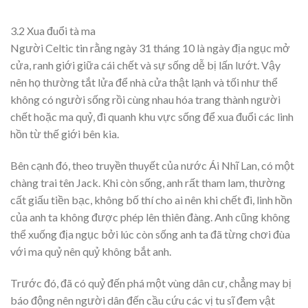
3.2 Xua đuổi tà ma
Người Celtic tin rằng ngày 31 tháng 10 là ngày địa ngục mở
cửa, ranh giới giữa cái chết và sự sống dễ bị lấn lướt. Vậy
nên họ thường tắt lửa để nhà cửa thật lạnh và tối như thể
không có người sống rồi cùng nhau hóa trang thành người
chết hoặc ma quỷ, đi quanh khu vực sống để xua đuổi các linh
hồn từ thế giới bên kia.
Bên cạnh đó, theo truyền thuyết của nước Ái Nhĩ Lan, có một
chàng trai tên Jack. Khi còn sống, anh rất tham lam, thường
cất giấu tiền bạc, không bố thí cho ai nên khi chết đi, linh hồn
của anh ta không được phép lên thiên đàng. Anh cũng không
thể xuống địa ngục bởi lúc còn sống anh ta đã từng chơi đùa
với ma quỷ nên quỷ không bắt anh.
Trước đó, đã có quỷ đến phá một vùng dân cư, chẳng may bị
báo động nên người dân đến cầu cứu các vị tu sĩ đem vật