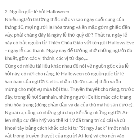
2. Nguồn gốc lễ hội Halloween
Nhiều người thường thắc mắc vì sao ngày cuối cùng của
tháng 10, mọi người lại hóa trang và ăn mặc gớm ghiếc đến
vậy, phải chăng đây là ngày lễ thờ quỷ dữ? Thật ra, ngày lễ
này có bắt nguồn từ Thiên Chúa Giáo với tên gọi Hallows Eve
– ngày lễ các thánh. Ngày này để tưởng nhớ những người đã
khuất, gồm các vị thánh, các vị tử đạo,…
Cũng có nhiều tài liệu khác nhau để nói về nguồn gốc của lễ
hội này, có nơi cho rằng, lễ Halloween có nguồn gốc từ lễ
Samhain của người Celtic nhằm tại ơn các vị thần và ăn
mừng cho một vụ mùa bội thu. Truyền thuyết cho rằng, trước
đây, trong lễ hội Samhain, những người Celtic mặc các trang
phụ hóa trang (dùng phần đầu và da của thú mà họ săn được).
Ngoài ra, cũng có những ghi chép kể rằng những người Ai-
len nhập cư đến Mỹ vào thế kỉ 19 đã trang trí củ cải và củ
khoai tây bằng cách khắc các kí tự “Stingy Jack” (một nhân
vật trong truyền thuyết của người Ai-len) và cho nến vào