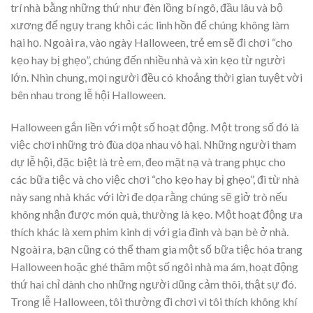
trí nhà bằng những thứ như đèn lồng bí ngô, đầu lâu và bộ
xương để ngụy trang khỏi các linh hồn để chúng không làm
hại họ. Ngoài ra, vào ngày Halloween, trẻ em sẽ đi chơi “cho
kẹo hay bị ghẹo”, chúng đến nhiều nhà và xin kẹo từ người
lớn. Nhìn chung, mọi người đều có khoảng thời gian tuyệt vời
bên nhau trong lễ hội Halloween.
Halloween gắn liền với một số hoạt động. Một trong số đó là
việc chơi những trò đùa dọa nhau vô hại. Những người tham
dự lễ hội, đặc biệt là trẻ em, đeo mặt nạ và trang phục cho
các bữa tiệc và cho việc chơi “cho kẹo hay bị ghẹo”, đi từ nhà
này sang nhà khác với lời đe dọa rằng chúng sẽ giở trò nếu
không nhận được món quà, thường là kẹo. Một hoạt động ưa
thích khác là xem phim kinh dị với gia đình và bạn bè ở nhà.
Ngoài ra, bạn cũng có thể tham gia một số bữa tiệc hóa trang
Halloween hoặc ghé thăm một số ngôi nhà ma ám, hoạt động
thứ hai chỉ dành cho những người dũng cảm thôi, thật sự đó.
Trong lễ Halloween, tôi thường đi chơi vì tôi thích không khí