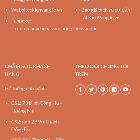
Website:
kienvang.io.vn
Báo giá dịch vụ cơ bản
tại KienVang.io.vn
Fanpage:
fb.com/chuyennha.vanphong.kienvanghn
CHĂM SÓC KHÁCH
THEO DÕI CHÚNG TÔI
HÀNG
TRÊN
Hệ thống chi nhánh:
CS1: 73 Định Công Hạ –
Hoàng Mai
CS2: ngõ 29 Vũ Thạnh –
Đống Đa
CS3: 212 Tân Xuân – Bắc