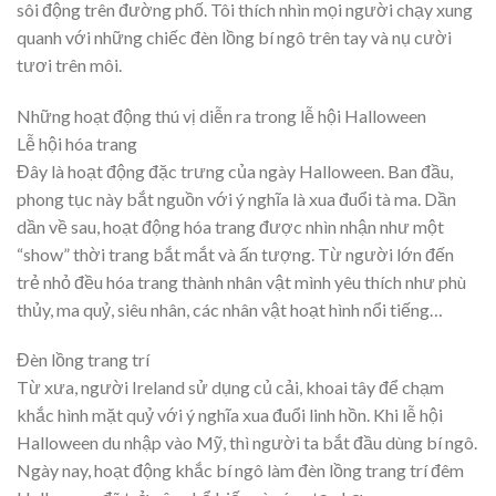
sôi động trên đường phố. Tôi thích nhìn mọi người chạy xung
quanh với những chiếc đèn lồng bí ngô trên tay và nụ cười
tươi trên môi.
Những hoạt động thú vị diễn ra trong lễ hội Halloween
Lễ hội hóa trang
Đây là hoạt động đặc trưng của ngày Halloween. Ban đầu,
phong tục này bắt nguồn với ý nghĩa là xua đuổi tà ma. Dần
dần về sau, hoạt động hóa trang được nhìn nhận như một
“show” thời trang bắt mắt và ấn tượng. Từ người lớn đến
trẻ nhỏ đều hóa trang thành nhân vật mình yêu thích như phù
thủy, ma quỷ, siêu nhân, các nhân vật hoạt hình nổi tiếng…
Đèn lồng trang trí
Từ xưa, người Ireland sử dụng củ cải, khoai tây để chạm
khắc hình mặt quỷ với ý nghĩa xua đuổi linh hồn. Khi lễ hội
Halloween du nhập vào Mỹ, thì người ta bắt đầu dùng bí ngô.
Ngày nay, hoạt động khắc bí ngô làm đèn lồng trang trí đêm