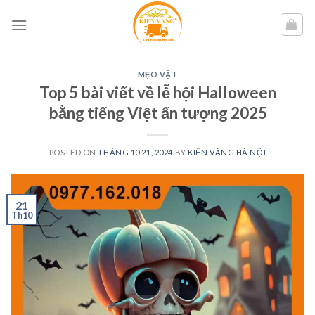
Skip
to
content
MẸO VẶT
Top 5 bài viết về lễ hội Halloween
bằng tiếng Việt ấn tượng 2025
POSTED ON
THÁNG 10 21, 2024
BY
KIẾN VÀNG HÀ NỘI
21
Th10