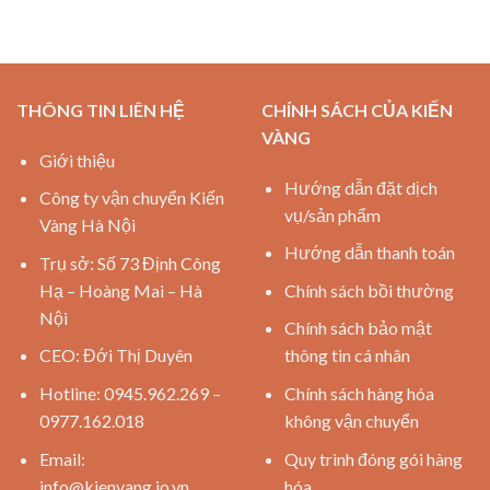
THÔNG TIN LIÊN HỆ
CHÍNH SÁCH CỦA KIẾN
VÀNG
Giới thiệu
Hướng dẫn đặt dịch
Công ty vận chuyển Kiến
vụ/sản phẩm
Vàng Hà Nội
Hướng dẫn thanh toán
Trụ sở: Số 73 Định Công
Hạ – Hoàng Mai – Hà
Chính sách bồi thường
Nội
Chính sách bảo mật
CEO: Đới Thị Duyên
thông tin cá nhân
Hotline: 0945.962.269 –
Chính sách hàng hóa
0977.162.018
không vận chuyển
Email:
Quy trình đóng gói hàng
info@kienvang.io.vn
hóa