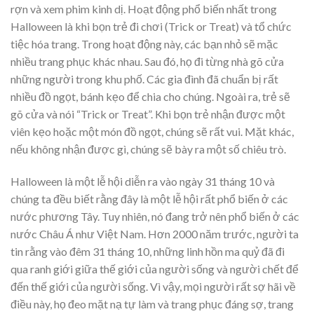
rợn và xem phim kinh dị. Hoạt động phổ biến nhất trong
Halloween là khi bọn trẻ đi chơi (Trick or Treat) và tổ chức
tiệc hóa trang. Trong hoạt động này, các bạn nhỏ sẽ mặc
nhiều trang phục khác nhau. Sau đó, họ đi từng nhà gõ cửa
những người trong khu phố. Các gia đình đã chuẩn bị rất
nhiều đồ ngọt, bánh kẹo để chia cho chúng. Ngoài ra, trẻ sẽ
gõ cửa và nói “Trick or Treat”. Khi bọn trẻ nhận được một
viên kẹo hoặc một món đồ ngọt, chúng sẽ rất vui. Mặt khác,
nếu không nhận được gì, chúng sẽ bày ra một số chiêu trò.
Halloween là một lễ hội diễn ra vào ngày 31 tháng 10 và
chúng ta đều biết rằng đây là một lễ hội rất phổ biến ở các
nước phương Tây. Tuy nhiên, nó đang trở nên phổ biến ở các
nước Châu Á như Việt Nam. Hơn 2000 năm trước, người ta
tin rằng vào đêm 31 tháng 10, những linh hồn ma quỷ đã đi
qua ranh giới giữa thế giới của người sống và người chết để
đến thế giới của người sống. Vì vậy, mọi người rất sợ hãi về
điều này, họ đeo mặt nạ tự làm và trang phục đáng sợ, trang