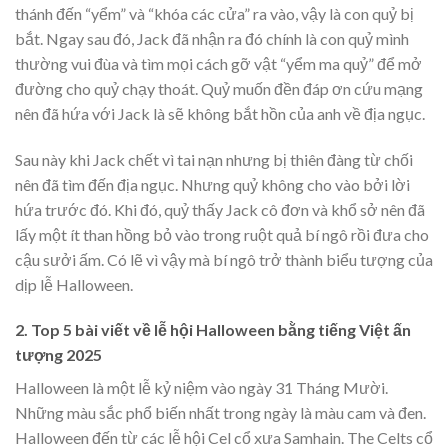
thánh đến “yểm” và “khóa các cửa” ra vào, vậy là con quỷ bị
bắt. Ngay sau đó, Jack đã nhận ra đó chính là con quỷ mình
thường vui đùa và tìm mọi cách gỡ vật “yểm ma quỷ” để mở
đường cho quỷ chạy thoát. Quỷ muốn đền đáp ơn cứu mạng
nên đã hứa với Jack là sẽ không bắt hồn của anh về địa ngục.
Sau này khi Jack chết vì tai nạn nhưng bị thiên đàng từ chối
nên đã tìm đến địa ngục. Nhưng quỷ không cho vào bởi lời
hứa trước đó. Khi đó, quỷ thấy Jack cô đơn và khổ sở nên đã
lấy một ít than hồng bỏ vào trong ruột quả bí ngô rồi đưa cho
cậu sưởi ấm. Có lẽ vì vậy mà bí ngô trở thành biểu tượng của
dịp lễ Halloween.
2. Top 5 bài viết về lễ hội Halloween bằng tiếng Việt ấn
tượng 2025
Halloween là một lễ kỷ niệm vào ngày 31 Tháng Mười.
Những màu sắc phổ biến nhất trong ngày là màu cam và đen.
Halloween đến từ các lễ hội Cel cổ xưa Samhain. The Celts cổ