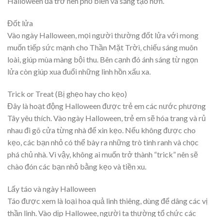
Halloween đã trở nên phổ biến và sáng tạo hơn.
Đốt lửa
Vào ngày Halloween, mọi người thường đốt lửa với mong
muốn tiếp sức mạnh cho Thần Mặt Trời, chiếu sáng muôn
loài, giúp mùa màng bội thu. Bên cạnh đó ánh sáng từ ngọn
lửa còn giúp xua đuổi những linh hồn xấu xa.
Trick or Treat (Bị ghẹo hay cho kẹo)
Đây là hoạt động Halloween được trẻ em các nước phương
Tây yêu thích. Vào ngày Halloween, trẻ em sẽ hóa trang và rủ
nhau đi gõ cửa từng nhà để xin kẹo. Nếu không được cho
kẹo, các bạn nhỏ có thể bày ra những trò tinh ranh và chọc
phá chủ nhà. Vì vậy, không ai muốn trở thành “trick” nên sẽ
chào đón các bạn nhỏ bằng kẹo và tiền xu.
Lấy táo và ngày Halloween
Táo được xem là loại hoa quả linh thiêng, dùng để dâng các vị
thần linh. Vào dịp Hallowee, người ta thường tổ chức các