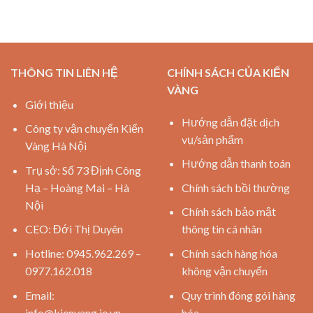
THÔNG TIN LIÊN HỆ
CHÍNH SÁCH CỦA KIẾN
VÀNG
Giới thiệu
Hướng dẫn đặt dịch
Công ty vận chuyển Kiến
vụ/sản phẩm
Vàng Hà Nội
Hướng dẫn thanh toán
Trụ sở: Số 73 Định Công
Hạ – Hoàng Mai – Hà
Chính sách bồi thường
Nội
Chính sách bảo mật
CEO: Đới Thị Duyên
thông tin cá nhân
Hotline: 0945.962.269 –
Chính sách hàng hóa
0977.162.018
không vận chuyển
Email:
Quy trình đóng gói hàng
info@kienvang.io.vn
hóa