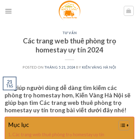
Skip
to
content
TƯ VẤN
Các trang web thuê phòng trọ
homestay uy tín 2024
POSTED ON
THÁNG 5 21, 2024
BY
KIẾN VÀNG HÀ NỘI
21
Th5
Để giúp người dùng dễ dàng tìm kiếm các
phòng trọ homestay hơn, Kiến Vàng Hà Nội sẽ
giúp bạn tìm Các trang web thuê phòng trọ
homestay uy tín trong bài viết dưới đây nhé!
Mục lục
Các trang web thuê phòng trọ homestay uy tín