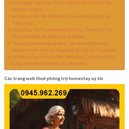
Điểm Dừng Chân Trực Tuyến: Chuyến Du Lịch Đầu Tiên
Bắt Đầu Từ Đâu?
Xu Hướng Mới: Tìm Kiếm Nhà Trọ, Homestay Qua Các
Trang Web
Chinh Phục Thị Trường Khách Sạn Trực Tuyến: Sự Trỗi
Dậy Của Airbnb, Booking.com và Agoda
“Bảo vệ Quyền lợi người dùng: Tiêu chí đánh giá và hệ
thống xác minh trên các trang web tìm nhà trọ, homestay”
Đối Mặt với Lợi Ích và Rủi Ro: Nhìn Nhận Cảnh Giác khi Sử
Dụng Trang Web Tìm Nhà Trọ, Homestay
Các trang web thuê phòng trọ homestay uy tín