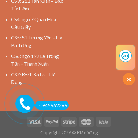
CS3: 212 Tân Xuân – Bắc
Từ Liêm
CS4: ngõ 7 Quan Hoa –
Cầu Giấy
CS5: 51 Lương Yên – Hai
Bà Trưng
CS6: ngõ 192 Lê Trọng
Tấn – Thanh Xuân
CS7: KĐT Xa La – Hà
Đông
0945962269
Copyright 2026 ©
Kiến Vàng