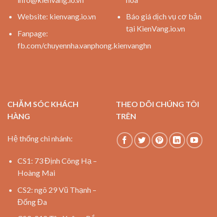
Website:
kienvang.io.vn
Báo giá dịch vụ cơ bản
tại KienVang.io.vn
Fanpage:
fb.com/chuyennha.vanphong.kienvanghn
CHĂM SÓC KHÁCH
THEO DÕI CHÚNG TÔI
HÀNG
TRÊN
Hệ thống chi nhánh:
CS1: 73 Định Công Hạ –
Hoàng Mai
CS2: ngõ 29 Vũ Thạnh –
Đống Đa