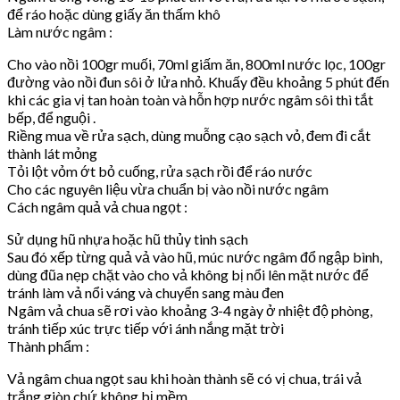
để ráo hoặc dùng giấy ăn thấm khô
Làm nước ngâm :
Cho vào nồi 100gr muối, 70ml giấm ăn, 800ml nước lọc, 100gr
đường vào nồi đun sôi ở lửa nhỏ. Khuấy đều khoảng 5 phút đến
khi các gia vị tan hoàn toàn và hỗn hợp nước ngâm sôi thì tắt
bếp, để nguội .
Riềng mua về rửa sạch, dùng muỗng cạo sạch vỏ, đem đi cắt
thành lát mỏng
Tỏi lột vỏm ớt bỏ cuống, rửa sạch rồi để ráo nước
Cho các nguyên liệu vừa chuẩn bị vào nồi nước ngâm
Cách ngâm quả vả chua ngọt :
Sử dụng hũ nhựa hoặc hũ thủy tinh sạch
Sau đó xếp từng quả vả vào hũ, múc nước ngâm đổ ngập bình,
dùng đũa nẹp chặt vào cho vả không bị nổi lên mặt nước để
tránh làm vả nổi váng và chuyển sang màu đen
Ngâm vả chua sẽ rơi vào khoảng 3-4 ngày ở nhiệt độ phòng,
tránh tiếp xúc trực tiếp với ánh nắng mặt trời
Thành phẩm :
Vả ngâm chua ngọt sau khi hoàn thành sẽ có vị chua, trái vả
trắng giòn chứ không bị mềm