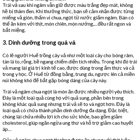
Trái vả sau khi ngâm vẫn giữ được màu trắng đẹp mát, không
hề bị thâm đen. Khi thưởng thức, bạn sẽ cảm nhận được từng
miếng vả giòn, thấm vị chua, ngọt từ nước giấm ngâm. Bạn có
thể ăn kèm với thịt, món chiên, món nướng,…đều rất ngon và
bắt miệng.
3. Dinh dưỡng trong quả vả
Có lẽ người Huế trồng cây vả như một loại cây cho bóng râm,
tán lá to, rộng, bề ngang chiếm diện tích nhiều. Trong khi đó trái
vả mang lại giá trị kinh tế cao, được dùng trong ẩm thực và cả
trong y học. Ở Huế từ đồng bằng, trung du, ngược lên cả miền
núi không khó để bắt gặp bóng dáng của cây này.
Trái vả ngâm chua ngọt là món ăn được nhiều người yêu thích.
Đây là một loại quả cùng họ với quả sung, phần bên trong
không khác quả sung nhưng trái vả sẽ to và ngọt hơn. Đây là
loại quả có chứa thành phần dinh dưỡng đa dạng. Đặc biệt,
chúng lại chứa nhiều lợi ích cho sức khỏe, bao gồm giảm
cholesterol, giúp ngăn ngừa ung thư và hỗ trợ giảm cao huyết
áp…
Qủa vả ngâm chua ngọt thường được ăn chung với thịt luộc,