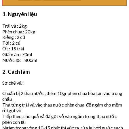
1. Nguyên liệu
Trái vả : 2kg
Phèn chua : 20kg
Riềng : 2 củ
Tỏi : 2 củ
Ớt : 15 trái
Giấm ăn : 70ml
Nước lọc : 800ml
2. Cách làm
Sơ chế vả :
Chuẩn bị 2 thau nước, thêm 10gr phèn chua hòa tan vào trong
chậu
Thả từng trái vả vào thau nước phèn chua, để ngâm cho mềm
rồi gọt vỏ
Tiếp theo, cho quả vả đã gọt vỏ vào ngâm trong thau nước
phèn còn lại
Ngâm trong vòng 10-15 phút thì vớt ra, rửa lại với nước sạch,