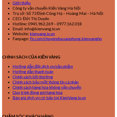
Giới thiệu
Công ty vận chuyển Kiến Vàng Hà Nội
Trụ sở: Số 73 Định Công Hạ – Hoàng Mai – Hà Nội
CEO: Đới Thị Duyên
Hotline: 0945.962.269 – 0977.162.018
Email: info@kienvang.io.vn
Website:
kienvang.io.vn
Fanpage:
fb.com/chuyennha.vanphong.kienvanghn
CHÍNH SÁCH CỦA KIẾN VÀNG
Hướng dẫn đặt dịch vụ/sản phẩm
Hướng dẫn thanh toán
Chính sách bồi thường
Chính sách bảo mật thông tin cá nhân
Chính sách hàng hóa không vận chuyển
Quy trình đóng gói hàng hóa
Báo giá dịch vụ cơ bản tại KienVang.io.vn
CHĂM SÓC KHÁCH HÀNG