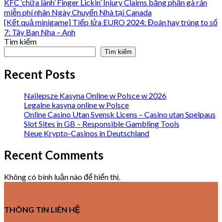
KFC ‘chữa lành’ Finger Lickin’ Injury Claims bằng phần gà rán
miễn phí nhân Ngày Chuyển Nhà tại Canada
[Kết quả minigame] Tiếp lửa EURO 2024: Đoán hay trúng to số
7: Tây Ban Nha – Anh
Tìm kiếm
Tìm kiếm
Recent Posts
Najlepsze Kasyna Online w Polsce w 2026
Legalne kasyna online w Polsce
Online Casino Utan Svensk Licens – Casino utan Spelpaus
Slot Sites in GB – Responsible Gambling Tools
Neue Krypto-Casinos in Deutschland
Recent Comments
Không có bình luận nào để hiển thị.
THÔNG TIN LIÊN HỆ