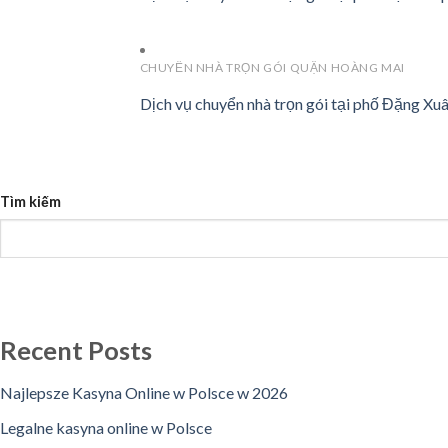
CHUYỂN NHÀ TRỌN GÓI QUẬN HOÀNG MAI
Dịch vụ chuyển nhà trọn gói tại phố Đặng X
Tìm kiếm
Recent Posts
Najlepsze Kasyna Online w Polsce w 2026
Legalne kasyna online w Polsce