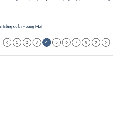
uân Bảng quận Hoàng Mai
1
2
3
4
5
6
7
8
9