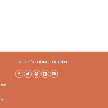
THEO DÕI CHÚNG TÔI TRÊN
oàng
ống