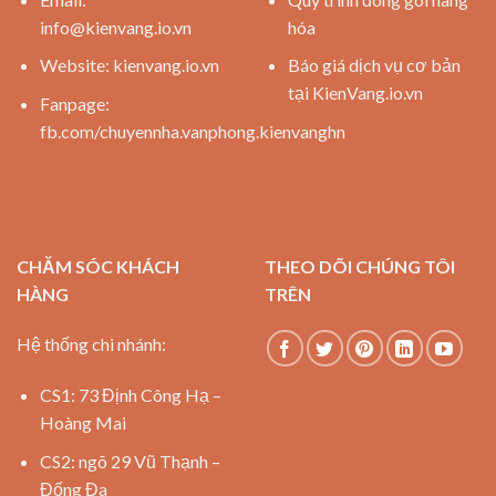
info@kienvang.io.vn
hóa
Website:
kienvang.io.vn
Báo giá dịch vụ cơ bản
tại KienVang.io.vn
Fanpage:
fb.com/chuyennha.vanphong.kienvanghn
CHĂM SÓC KHÁCH
THEO DÕI CHÚNG TÔI
HÀNG
TRÊN
Hệ thống chi nhánh:
CS1: 73 Định Công Hạ –
Hoàng Mai
CS2: ngõ 29 Vũ Thạnh –
Đống Đa