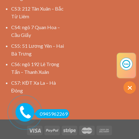
CS3: 212 Tân Xuân – Bắc
Từ Liêm
CS4: ngõ 7 Quan Hoa –
Cầu Giấy
CS5: 51 Lương Yên – Hai
Bà Trưng
CS6: ngõ 192 Lê Trọng
Tấn – Thanh Xuân
CS7: KĐT Xa La – Hà
Đông
0945962269