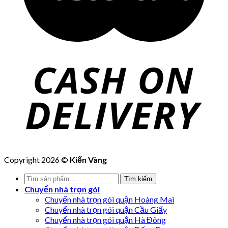
Copyright 2026 ©
Kiến Vàng
Tìm
Tìm kiếm
kiếm:
Chuyển nhà trọn gói
Chuyển nhà trọn gói quận Hoàng Mai
Chuyển nhà trọn gói quận Cầu Giấy
Chuyển nhà trọn gói quận Hà Đông