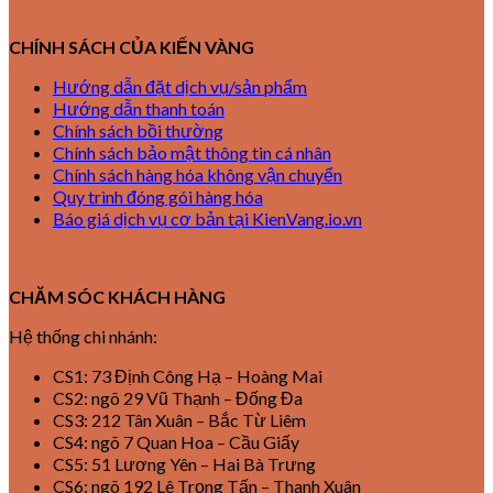
CHÍNH SÁCH CỦA KIẾN VÀNG
Hướng dẫn đặt dịch vụ/sản phẩm
Hướng dẫn thanh toán
Chính sách bồi thường
Chính sách bảo mật thông tin cá nhân
Chính sách hàng hóa không vận chuyển
Quy trình đóng gói hàng hóa
Báo giá dịch vụ cơ bản tại KienVang.io.vn
CHĂM SÓC KHÁCH HÀNG
Hệ thống chi nhánh:
CS1: 73 Định Công Hạ – Hoàng Mai
CS2: ngõ 29 Vũ Thạnh – Đống Đa
CS3: 212 Tân Xuân – Bắc Từ Liêm
CS4: ngõ 7 Quan Hoa – Cầu Giấy
CS5: 51 Lương Yên – Hai Bà Trưng
CS6: ngõ 192 Lê Trọng Tấn – Thanh Xuân