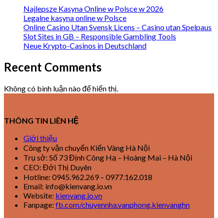
Najlepsze Kasyna Online w Polsce w 2026
Legalne kasyna online w Polsce
Online Casino Utan Svensk Licens – Casino utan Spelpaus
Slot Sites in GB – Responsible Gambling Tools
Neue Krypto-Casinos in Deutschland
Recent Comments
Không có bình luận nào để hiển thị.
THÔNG TIN LIÊN HỆ
Giới thiệu
Công ty vận chuyển Kiến Vàng Hà Nội
Trụ sở: Số 73 Định Công Hạ – Hoàng Mai – Hà Nội
CEO: Đới Thị Duyên
Hotline: 0945.962.269 – 0977.162.018
Email: info@kienvang.io.vn
Website:
kienvang.io.vn
Fanpage:
fb.com/chuyennha.vanphong.kienvanghn