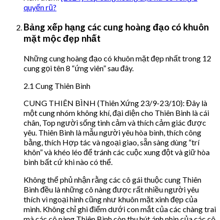
quyến rũ?
Bảng xếp hạng các cung hoàng đạo có khuôn
mặt mộc đẹp nhất
Những cung hoàng đạo có khuôn mặt đẹp nhất trong 12
cung gọi tên 8 “ứng viên” sau đây.
2.1 Cung Thiên Bình
CUNG THIÊN BÌNH (Thiên Xứng 23/9-23/10): Đây là
một cung nhóm không khí, đại diện cho Thiên Binh là cái
chân, Top người sống tình cảm và thích cảm giác được
yêu. Thiên Bình là mẫu người yêu hòa bình, thích công
bằng, thích Hợp tác và ngoại giao, sẵn sàng dùng “trí
khôn” và khéo léo để tránh các cuộc xung đột và giữ hòa
bình bất cứ khi nào có thể.
Không thể phủ nhận rằng các cô gái thuộc cung Thiên
Bình đều là những cô nàng được rất nhiều người yêu
thích vì ngoại hình cũng như khuôn mặt xinh đẹp của
mình. Không chỉ ghi điểm dưới con mắt của các chàng trai
mà các cô nàng Thiên Bình còn thu hút ánh nhìn của các cô