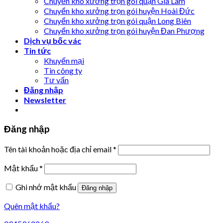
Chuyển kho xưởng trọn gói quận Gia Lâm
Chuyển kho xưởng trọn gói huyện Hoài Đức
Chuyển kho xưởng trọn gói quận Long Biên
Chuyển kho xưởng trọn gói huyện Đan Phượng
Dịch vụ bốc vác
Tin tức
Khuyến mại
Tin công ty
Tư vấn
Đăng nhập
Newsletter
Đăng nhập
Tên tài khoản hoặc địa chỉ email
*
Mật khẩu
*
Ghi nhớ mật khẩu
Đăng nhập
Quên mật khẩu?