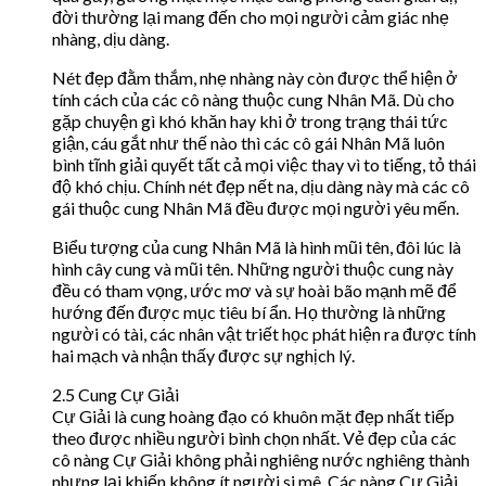
đời thường lại mang đến cho mọi người cảm giác nhẹ
nhàng, dịu dàng.
Nét đẹp đằm thắm, nhẹ nhàng này còn được thể hiện ở
tính cách của các cô nàng thuộc cung Nhân Mã. Dù cho
gặp chuyện gì khó khăn hay khi ở trong trạng thái tức
giận, cáu gắt như thế nào thì các cô gái Nhân Mã luôn
bình tĩnh giải quyết tất cả mọi việc thay vì to tiếng, tỏ thái
độ khó chịu. Chính nét đẹp nết na, dịu dàng này mà các cô
gái thuộc cung Nhân Mã đều được mọi người yêu mến.
Biểu tượng của cung Nhân Mã là hình mũi tên, đôi lúc là
hình cây cung và mũi tên. Những người thuộc cung này
đều có tham vọng, ước mơ và sự hoài bão mạnh mẽ để
hướng đến được mục tiêu bí ẩn. Họ thường là những
người có tài, các nhân vật triết học phát hiện ra được tính
hai mạch và nhận thấy được sự nghịch lý.
2.5 Cung Cự Giải
Cự Giải là cung hoàng đạo có khuôn mặt đẹp nhất tiếp
theo được nhiều người bình chọn nhất. Vẻ đẹp của các
cô nàng Cự Giải không phải nghiêng nước nghiêng thành
nhưng lại khiến không ít người si mê. Các nàng Cự Giải