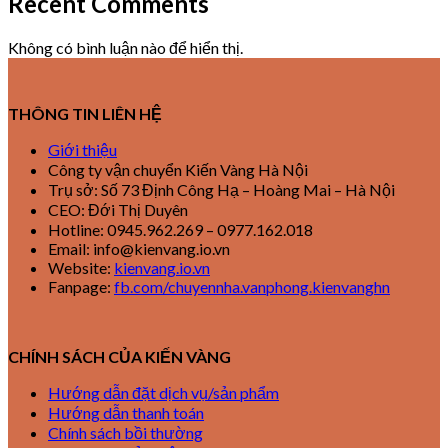
Recent Comments
Không có bình luận nào để hiển thị.
THÔNG TIN LIÊN HỆ
Giới thiệu
Công ty vận chuyển Kiến Vàng Hà Nội
Trụ sở: Số 73 Định Công Hạ – Hoàng Mai – Hà Nội
CEO: Đới Thị Duyên
Hotline: 0945.962.269 – 0977.162.018
Email: info@kienvang.io.vn
Website:
kienvang.io.vn
Fanpage:
fb.com/chuyennha.vanphong.kienvanghn
CHÍNH SÁCH CỦA KIẾN VÀNG
Hướng dẫn đặt dịch vụ/sản phẩm
Hướng dẫn thanh toán
Chính sách bồi thường