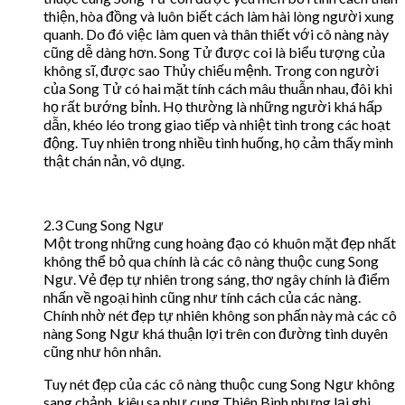
thiện, hòa đồng và luôn biết cách làm hài lòng người xung
quanh. Do đó việc làm quen và thân thiết với cô nàng này
cũng dễ dàng hơn. Song Tử được coi là biểu tượng của
không sĩ, được sao Thủy chiếu mệnh. Trong con người
của Song Tử có hai mặt tính cách mâu thuẫn nhau, đôi khi
họ rất bướng bỉnh. Họ thường là những người khá hấp
dẫn, khéo léo trong giao tiếp và nhiệt tình trong các hoạt
động. Tuy nhiên trong nhiều tình huống, họ cảm thấy mình
thật chán nản, vô dụng.
2.3 Cung Song Ngư
Một trong những cung hoàng đạo có khuôn mặt đẹp nhất
không thể bỏ qua chính là các cô nàng thuộc cung Song
Ngư. Vẻ đẹp tự nhiên trong sáng, thơ ngây chính là điểm
nhấn về ngoại hình cũng như tính cách của các nàng.
Chính nhờ nét đẹp tự nhiên không son phấn này mà các cô
nàng Song Ngư khá thuận lợi trên con đường tình duyên
cũng như hôn nhân.
Tuy nét đẹp của các cô nàng thuộc cung Song Ngư không
sang chảnh, kiêu sa như cung Thiên Bình nhưng lại ghi