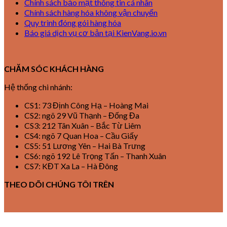
Chính sách bảo mật thông tin cá nhân
Chính sách hàng hóa không vận chuyển
Quy trình đóng gói hàng hóa
Báo giá dịch vụ cơ bản tại KienVang.io.vn
CHĂM SÓC KHÁCH HÀNG
Hệ thống chi nhánh:
CS1: 73 Định Công Hạ – Hoàng Mai
CS2: ngõ 29 Vũ Thạnh – Đống Đa
CS3: 212 Tân Xuân – Bắc Từ Liêm
CS4: ngõ 7 Quan Hoa – Cầu Giấy
CS5: 51 Lương Yên – Hai Bà Trưng
CS6: ngõ 192 Lê Trọng Tấn – Thanh Xuân
CS7: KĐT Xa La – Hà Đông
THEO DÕI CHÚNG TÔI TRÊN