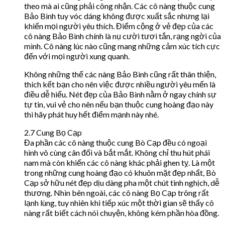
theo mà ai cũng phải công nhận. Các cô nàng thuộc cung
Bảo Bình tuy vóc dáng không được xuất sắc nhưng lại
khiến mọi người yêu thích. Điểm cộng ở vẻ đẹp của các
cô nàng Bảo Bình chính là nụ cười tươi tắn, rạng ngời của
mình. Cô nàng lúc nào cũng mang những cảm xúc tích cực
đến với mọi người xung quanh.
Không những thế các nàng Bảo Bình cũng rất thân thiện,
thích kết bạn cho nên việc được nhiều người yêu mến là
điều dễ hiểu. Nét đẹp của Bảo Bình nằm ở ngay chính sự
tự tin, vui vẻ cho nên nếu bạn thuộc cung hoàng đạo này
thì hãy phát huy hết điểm mạnh này nhé.
2.7 Cung Bọ Cạp
Đa phần các cô nàng thuộc cung Bò Cạp đều có ngoại
hình vô cùng cân đối và bắt mắt. Không chỉ thu hút phái
nam mà còn khiến các cô nàng khác phải ghen tỵ. Là một
trong những cung hoàng đạo có khuôn mặt đẹp nhất, Bò
Cạp sở hữu nét đẹp dịu dàng pha một chút tinh nghịch, dễ
thương. Nhìn bên ngoài, các cô nàng Bọ Cạp trông rất
lạnh lùng, tuy nhiên khi tiếp xúc một thời gian sẽ thấy cô
nàng rất biết cách nói chuyện, không kém phần hòa đồng.