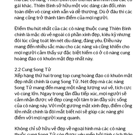
gái khác. Thiên Bình sở hữu một vóc dáng cân đối, nhìn
toàn diện vô cùng xinh xắn và dễ thương. Dù ở đâu thì các
nàng cũng trở thành tâm điểm của mọi người.
Điểm thu hút nhất của các cô nàng thuộc cung Thiên Bình
chính là mặc dù vẻ ngoài có phần xinh đẹp, kiêu kỳ nhưng
đôi lúc cũng toát lên nét dịu dàng, đáng yêu. Điều này
mang đến nhiều sắc màu cho các nàng và cũng khiến cho
mọi người cảm thấy sự đặc biệt hiếm có ở cô nàng cung
hoàng đạo có khuôn mặt đẹp nhất này.
2.2 Cung Song Tử
Xếp hạng thứ hai trong top cung hoàng đạo có khuôn mặt
đẹp nhất chính là cung Song Tử. Nét đẹp mà các nàng
Song Tử mang đến mang một năng lượng vui vẻ, tích cực
vô cùng lớn. Ngay trong lần đầu tiếp xúc, mọi người sẽ
cảm nhận được vẻ đẹp cùng nội tâm tràn đầy sức sống
của cô nàng này. Với một gương mặt xinh đẹp, điểm cộng
lớn nhất chính là đôi mắt biết nói sẽ giúp các nàng ghi
điểm với mọi người xung quanh.
Không chỉ sở hữu vẻ đẹp về ngoại hình mà các cô nàng
thuộc cung Song Tử còn được yêu mến bởi tính cách thân