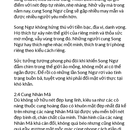
điểm với nét đẹp tự nhiên, nhẹ nhàng. Nhờ vậy mà trong
năm nay, cung Song Ngư cũng sẽ gặp nhiều may mắn và
được nhiều người yêu mến hơn.
Song Ngư không hứng thú với tiền bạc, địa vị, danh vọng.
Họ thích tự xây nên thế giới của riêng mình và thỏa sức
mơ mộng, vẫy vùng trong đó. Những người cung Song
Ngư hay thích nghe nhạc một mình, thích trang trí phòng
riêng theo kiểu cách riêng.
Sức tưởng tượng phong phú đôi khi khiến Song Ngư
đắm chìm trong thế giới ảo mộng, không một ai có thể
ngăn được. Để rồi có những lần Song Ngư rơi vào tình
trạng buồn bã, tuyệt vọng khi phải đối mặt với thực tại
khó khăn.
2.4 Cung Nhân Mã
Dù không sở hữu nét đẹp lung linh, kiêu sa như các cô
nàng thuộc cung hoàng đạo có khuôn mặt đẹp nhất đã kể
trên nhưng các nàng Nhân Mã lại được yêu mến bởi nét
đẹp bình dị, chân chất của mình. Thân hình của các nàng
Nhân Mã khá cân đối, không quá béo nhưng cũng không
quá gầy, gương mặt mộc mạc cùng phong cách giản dị,