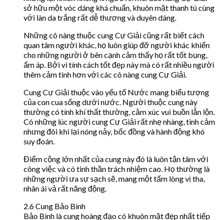
sở hữu một vóc dáng khá chuẩn, khuôn mặt thanh tú cùng
với làn da trắng rất dễ thương và duyên dáng.
Những cô nàng thuộc cung Cự Giải cũng rất biết cách
quan tâm người khác, họ luôn giúp đỡ người khác khiến
cho những người ở bên cạnh cảm thấy họ rất tốt bụng,
ấm áp. Bởi vì tính cách tốt đẹp này mà có rất nhiều người
thêm cảm tình hơn với các cô nàng cung Cự Giải.
Cung Cự Giải thuộc vào yếu tố Nước mang biểu tượng
của con cua sống dưới nước. Người thuộc cung này
thường có tính khí thất thường, cảm xúc vui buồn lẫn lộn.
Có những lúc người cung Cự Giải rất nhẹ nhàng, tình cảm
nhưng đôi khi lại nóng nảy, bốc đồng và hành động khó
suy đoán.
Điểm cộng lớn nhất của cung này đó là luôn tận tâm với
công việc và có tinh thần trách nhiệm cao. Họ thường là
những người ưa sự sạch sẽ, mang một tấm lòng vị tha,
nhân ái vả rất năng động.
2.6 Cung Bảo Bình
Bảo Bình là cung hoàng đạo có khuôn mặt đẹp nhất tiếp