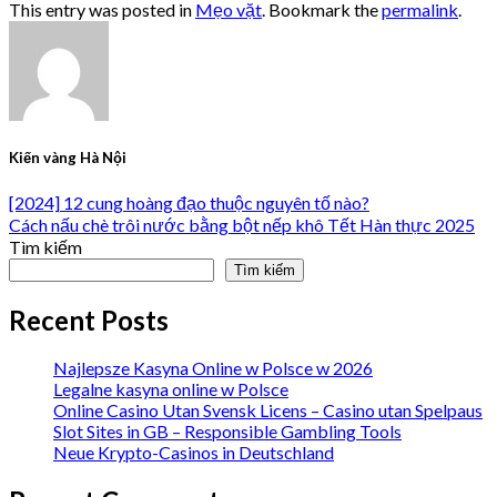
This entry was posted in
Mẹo vặt
. Bookmark the
permalink
.
Kiến vàng Hà Nội
[2024] 12 cung hoàng đạo thuộc nguyên tố nào?
Cách nấu chè trôi nước bằng bột nếp khô Tết Hàn thực 2025
Tìm kiếm
Tìm kiếm
Recent Posts
Najlepsze Kasyna Online w Polsce w 2026
Legalne kasyna online w Polsce
Online Casino Utan Svensk Licens – Casino utan Spelpaus
Slot Sites in GB – Responsible Gambling Tools
Neue Krypto-Casinos in Deutschland