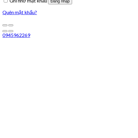
Ghi nhớ mật khẩu
Đăng nhập
Quên mật khẩu?
0945962269
Liên hệ