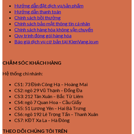
Hướng dẫn đặt dịch vụ/sản phẩm
Hướng dẫn thanh toán
Chính sách bồi thường
Chính sách bảo mật thông tin cá nhân
Chính sách hàng hóa không vận chuyển
Quy trình đóng gói hàng hóa
Báo giá dịch vụ cơ bản tại KienVang.io.vn
CHĂM SÓC KHÁCH HÀNG
Hệ thống chi nhánh:
CS1: 73 Định Công Hạ – Hoàng Mai
CS2: ngõ 29 Vũ Thạnh – Đống Đa
CS3: 212 Tân Xuân – Bắc Từ Liêm
CS4: ngõ 7 Quan Hoa – Cầu Giấy
CS5: 51 Lương Yên – Hai Bà Trưng
CS6: ngõ 192 Lê Trọng Tấn – Thanh Xuân
CS7: KĐT Xa La – Hà Đông
THEO DÕI CHÚNG TÔI TRÊN