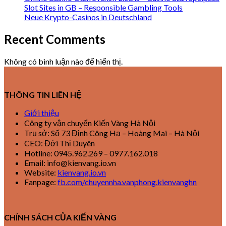
Slot Sites in GB – Responsible Gambling Tools
Neue Krypto-Casinos in Deutschland
Recent Comments
Không có bình luận nào để hiển thị.
THÔNG TIN LIÊN HỆ
Giới thiệu
Công ty vận chuyển Kiến Vàng Hà Nội
Trụ sở: Số 73 Định Công Hạ – Hoàng Mai – Hà Nội
CEO: Đới Thị Duyên
Hotline: 0945.962.269 – 0977.162.018
Email: info@kienvang.io.vn
Website:
kienvang.io.vn
Fanpage:
fb.com/chuyennha.vanphong.kienvanghn
CHÍNH SÁCH CỦA KIẾN VÀNG