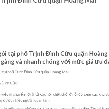
ố Trịnh Đình Cửu quận Hoàng Mai
gói tại phố Trịnh Đình Cửu quận Hoàng
n gàng và nhanh chóng với mức giá ưu đã
h Đình Cửu:
 việc di chuyển nơi ở từ các nơi chật chội ở nội đô sang các khu 
àng được nhiều người quan tâm.
 là một trong những nơi tập trung lượng dân cư dày đặc tại trun