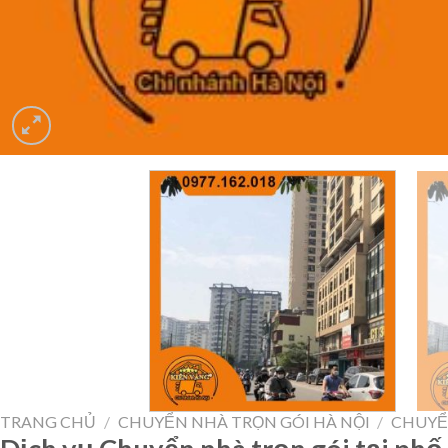
TRANG CHỦ
/
CHUYỂN NHÀ TRỌN GÓI HÀ NỘI
/
CHUYỂ