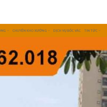
ÒNG
CHUYỂN KHO XƯỞNG
DỊCH VỤ BỐC VÁC
TIN TỨC